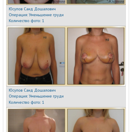
Юсупов Саид Дошалович
Операция:
Уменьшение груди
Количество фото:
1
Юсупов Саид Дошалович
Операция:
Уменьшение груди
Количество фото:
1