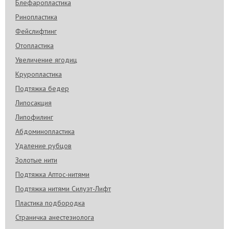
Блефаропластика
Ринопластика
Фейслифтинг
Отопластика
Увеличение ягодиц
Круропластика
Подтяжка бедер
Липосакция
Липофилинг
Абдоминопластика
Удаление рубцов
Золотые нити
Подтяжка Аптос-нитями
Подтяжка нитями Силуэт-Лифт
Пластика подбородка
Страничка анестезиолога