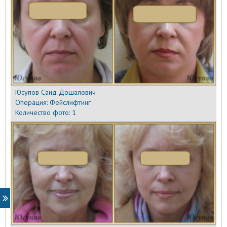
Юсупов Саид Дошалович
Операция:
Фейслифтинг
Количество фото:
1