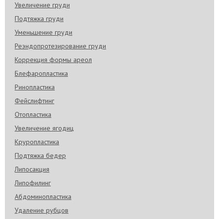
Увеличение груди
Подтяжка груди
Уменьшение груди
Реэндопротезирование груди
Коррекция формы ареол
Блефаропластика
Ринопластика
Фейслифтинг
Отопластика
Увеличение ягодиц
Круропластика
Подтяжка бедер
Липосакция
Липофилинг
Абдоминопластика
Удаление рубцов