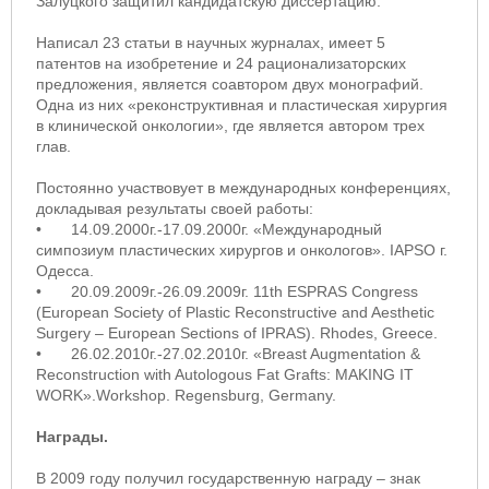
Залуцкого защитил кандидатскую диссертацию.
Написал 23 статьи в научных журналах, имеет 5
патентов на изобретение и 24 рационализаторских
предложения, является соавтором двух монографий.
Одна из них «реконструктивная и пластическая хирургия
в клинической онкологии», где является автором трех
глав.
Постоянно участвовует в международных конференциях,
докладывая результаты своей работы:
•
14.09.2000г.-17.09.2000г. «Международный
симпозиум пластических хирургов и онкологов». IAPSO г.
Одесса.
•
20.09.2009г.-26.09.2009г. 11th ESPRAS Congress
(European Society of Plastic Reconstructive and Aesthetic
Surgery – European Sections of IPRAS). Rhodes, Greece.
•
26.02.2010г.-27.02.2010г. «Breast Augmentation &
Reconstruction with Autologous Fat Grafts: MAKING IT
WORK».Workshop. Regensburg, Germany.
Награды.
В 2009 году получил государственную награду – знак