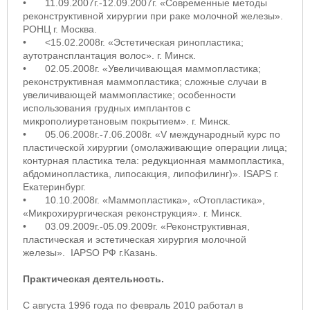
•
11.09.2007г.-12.09.2007г. «Современные методы
реконструктивной хирургии при раке молочной железы».
РОНЦ г. Москва.
•
<15.02.2008г. «Эстетическая ринопластика;
аутотрансплантация волос». г. Минск.
•
02.05.2008г. «Увеличивающая маммопластика;
реконструктивная маммопластика; сложные случаи в
увеличивающей маммопластике; особенности
использования грудных имплантов с
микрополиуретановым покрытием». г. Минск.
•
05.06.2008г.-7.06.2008г. «V международный курс по
пластической хирургии (омолаживающие операции лица;
контурная пластика тела: редукционная маммопластика,
абдоминопластика, липосакция, липофилинг)». ISAPS г.
Екатеринбург.
•
10.10.2008г. «Маммопластика», «Отопластика»,
«Микрохирургическая реконструкция». г. Минск.
•
03.09.2009г.-05.09.2009г. «Реконструктивная,
пластическая и эстетическая хирургия молочной
железы». IAPSO РФ г.Казань.
Практическая деятельность.
С августа 1996 года по февраль 2010 работал в