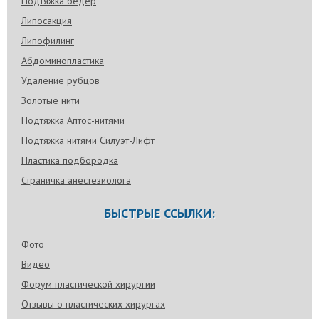
Подтяжка бедер
Липосакция
Липофилинг
Абдоминопластика
Удаление рубцов
Золотые нити
Подтяжка Аптос-нитями
Подтяжка нитями Силуэт-Лифт
Пластика подбородка
Страничка анестезиолога
БЫСТРЫЕ ССЫЛКИ:
Фото
Видео
Форум пластической хирургии
Отзывы о пластических хирургах