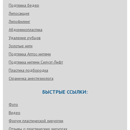
Подтяжка бедер
Липосакция
Липофилинг
Абдоминопластика
Удаление рубцов
Золотые нити
Подтяжка Аптос-нитями
Подтяжка нитями Силуэт-Лифт
Пластика подбородка
Страничка анестезиолога
БЫСТРЫЕ ССЫЛКИ:
Фото
Видео
Форум пластической хирургии
Отзывы о пластических хирургах