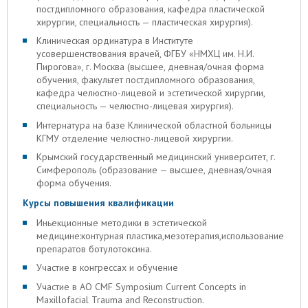
постдипломного образования, кафедра пластической
хирургии, специальность — пластическая хирургия).
Клиническая ординатура в Институте
усовершенствования врачей, ФГБУ «НМХЦ им. Н.И.
Пирогова», г. Москва (высшее, дневная/очная форма
обучения, факультет постдипломного образования,
кафедра челюстно-лицевой и эстетической хирургии,
специальность — челюстно-лицевая хирургия).
Интернатура на базе Клинической областной больницы
КГМУ отделение челюстно-лицевой хирургии.
Крымский государственный медицинский университет, г.
Симферополь (образование — высшее, дневная/очная
форма обучения.
Курсы повышения квалификации
Иньекционные методики в эстетической
медицине:контурная пластика,мезотерапия,использование
препаратов ботулотоксина.
Участие в конгрессах и обучение
Участие в AO CMF Symposium Сurrent Concepts in
Maxillofacial Trauma and Reconstruction.