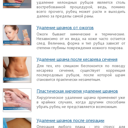
удаление келоидных рубцов является столь
востребованной процедурой, ведь, помимо
всего прочего, рубец может расти и выходить
далеко за пределы самой раны.
Удаление шрамов от ожогов
Ожоги бывают химические и термические.
Независимо от их вида, на коже часто остается
след. Величина, форма и тип рубца зависят от
степени глубины повреждения кожного покрова.
Удаление шрама после кесарева сечения
Для тех, кто слишком беспокоится по поводу
кесарева сечения, существует коррекция
послеродовых рубцов, после которой шрам
становится практически незаметным.
Пластическая хирургия удаление шрамов
Хирургическое удаление шрама применяют уже
в крайних случаях, когда другими способами
убрать рубец не представляется возможным.
Удаление шрамов после операции
Операция любого плана - это стресс для