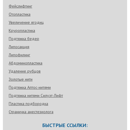
Фейслифтинг
Отопластика
Увеличение ягодиц
Круропластика
Подтяжка бедер
Липосакция
Липофилинг
Абдоминопластика
Удаление рубцов
Золотые нити
Подтяжка Аптос-нитями
Подтяжка нитями Силуэт-Лифт
Пластика подбородка
Страничка анестезиолога
БЫСТРЫЕ ССЫЛКИ: