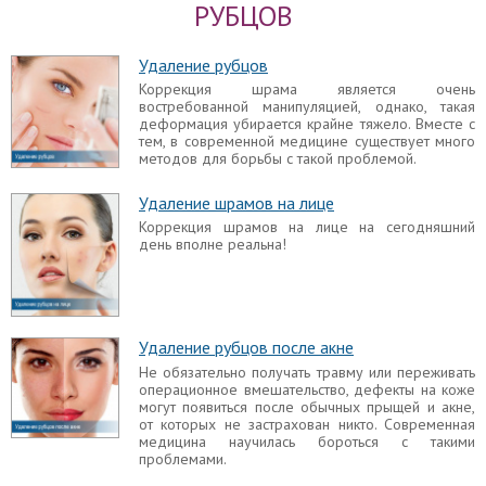
РУБЦОВ
числе и наша кожа, из-за чего на ней часто
остаются различные рубцы.
Удаление рубцов
Коррекция шрама является очень
Пластическая хирургия удаление шрамов
востребованной манипуляцией, однако, такая
Хирургическое удаление шрама применяют уже
деформация убирается крайне тяжело. Вместе с
в крайних случаях, когда другими способами
тем, в современной медицине существует много
убрать рубец не представляется возможным.
методов для борьбы с такой проблемой.
Удаление шрамов на лице
Удаление шрама после кесарева сечения
Коррекция шрамов на лице на сегодняшний
Для тех, кто слишком беспокоится по поводу
день вполне реальна!
кесарева сечения, существует коррекция
послеродовых рубцов, после которой шрам
становится практически незаметным.
Удаление шрамов от ожогов
Удаление рубцов после акне
Ожоги бывают химические и термические.
Независимо от их вида, на коже часто остается
Не обязательно получать травму или переживать
след. Величина, форма и тип рубца зависят от
операционное вмешательство, дефекты на коже
степени глубины повреждения кожного покрова.
могут появиться после обычных прыщей и акне,
от которых не застрахован никто. Современная
медицина научилась бороться с такими
Удаление келоидных рубцов
проблемами.
Особенных неудобств доставляют келоидные
рубцы – дефекты звездчатой или веерной