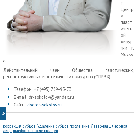
г
Центр
а
пласт
ическ
ой
хирур
гии г.
Москв
а
Действительный член Общества пластических,
реконструктивных и эстетических хирургов (ОПРЭХ).
Телефон: +7 (495) 739-95-73
E-mail: dr-sokolov@yandex.ru
Сайт:
doctor-sokolov.ru
коррекция рубцов
,
Удаление рубцов после акне
,
Лазерная шлифовка
лица
,
шлифовка после прыщей