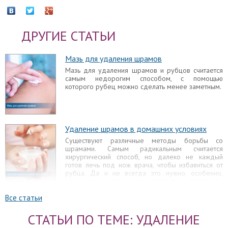
ДРУГИЕ СТАТЬИ
Мазь для удаления шрамов
Мазь для удаления шрамов и рубцов считается
самым недорогим способом, с помощью
которого рубец можно сделать менее заметным.
Удаление шрамов в домашних условиях
Существуют различные методы борьбы со
шрамами. Самым радикальным считается
хирургический способ, но далеко не каждый
готов лечь под нож врача, чтобы избавиться от
рубца. Да и не всегда это нужно, особенно,
когда речь идет еще о молодых и небольших
дефектах.
Все статьи
Удаление шрамов после операции
СТАТЬИ ПО ТЕМЕ: УДАЛЕНИЕ
Операция любого плана - это стресс для
организма. Реагирует на нее все органы, в том