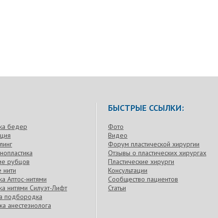
БЫСТРЫЕ ССЫЛКИ:
ка бедер
Фото
кция
Видео
линг
Форум пластической хирургии
нопластика
Отзывы о пластических хирургах
ие рубцов
Пластические хирурги
 нити
Консультации
а Аптос-нитями
Сообщество пациентов
а нитями Силуэт-Лифт
Статьи
ка подбородка
ка анестезиолога