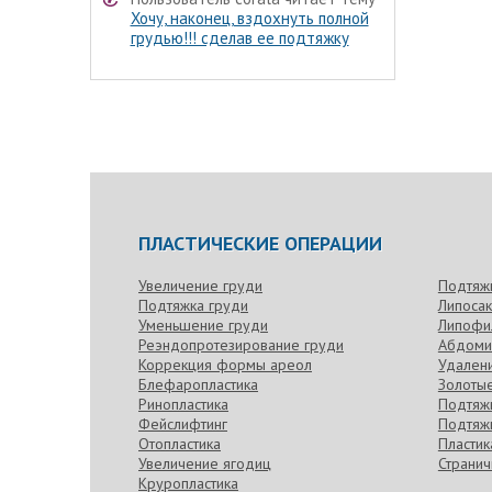
Хочу, наконец, вздохнуть полной
грудью!!! сделав ее подтяжку
ПЛАСТИЧЕСКИЕ ОПЕРАЦИИ
Увеличение груди
Подтяж
Подтяжка груди
Липоса
Уменьшение груди
Липофи
Реэндопротезирование груди
Абдоми
Коррекция формы ареол
Удален
Блефаропластика
Золотые
Ринопластика
Подтяжк
Фейслифтинг
Подтяжк
Отопластика
Пласти
Увеличение ягодиц
Странич
Круропластика