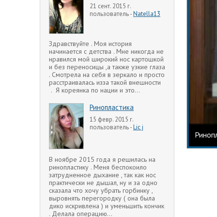
21 сент. 2015 г.
пользователь -
Natella13
Здравствуйте . Моя история
начинается с детства . Мне никогда не
нравился мой широкий нос картошкой
и без переносицы ,а также узкие глаза
. Смотрела на себя в зеркало и просто
расстраивалась изза такой внешности
. Я кореянка по нации и это...
Ринопластика
15 февр. 2015 г.
пользователь -
Lic j
Ринопл
В ноябре 2015 года я решилась на
ринопластику . Меня беспокоило
затрудненное дыхание , так как нос
практически не дышал, ну и за одно
сказала что хочу убрать горбинку ,
выровнять перегородку ( она была
дико искривлена ) и уменьшить кончик
. Делала операцию...