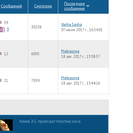
Последнее
Сообщений
Смотрели
сообщение
39
Vasha Sasha
30538
3
07 июля 2017 г., 16:54:01
Prekrasnya
12
6095
18 авг. 2017 г., 13:38:57
Prekrasnya
21
7059
18 авг. 2017 г., 13:44:26
Алиев Э.С. проводит пластику носа.