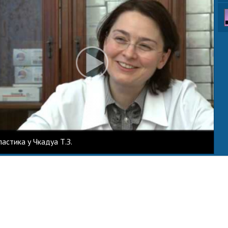
астика у Чкадуа Т.З.