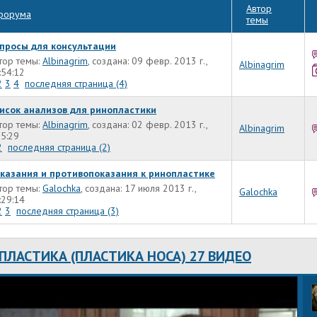
Автор
форума
темы
просы для консультации
тор темы:
Albinagrim
, создана: 09 февр. 2013 г.,
Albinagrim
:54:12
2
3
4
последняя страница (4)
исок анализов для ринопластики
тор темы:
Albinagrim
, создана: 02 февр. 2013 г.,
Albinagrim
15:29
2
последняя страница (2)
казания и противопоказания к ринопластике
тор темы:
Galochka
, создана: 17 июля 2013 г.,
Galochka
:29:14
2
3
последняя страница (3)
ПЛАСТИКА (ПЛАСТИКА НОСА) 27 ВИДЕО