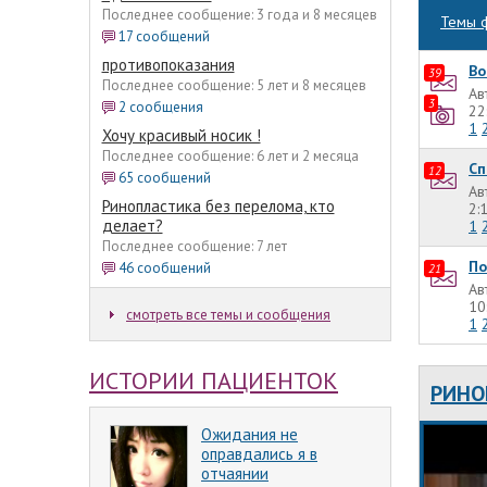
Последнее сообщение: 3 года и 8 месяцев
Темы 
17 сообщений
противопоказания
Во
39
Последнее сообщение: 5 лет и 8 месяцев
Ав
3
2 сообщения
22
1
Хочу красивый носик !
Последнее сообщение: 6 лет и 2 месяца
Сп
12
65 сообщений
Ав
Ринопластика без перелома, кто
2:
делает?
1
Последнее сообщение: 7 лет
По
46 сообщений
21
Ав
10
смотреть все темы и сообщения
1
ИСТОРИИ ПАЦИЕНТОК
РИНО
Ожидания не
оправдались я в
отчаянии