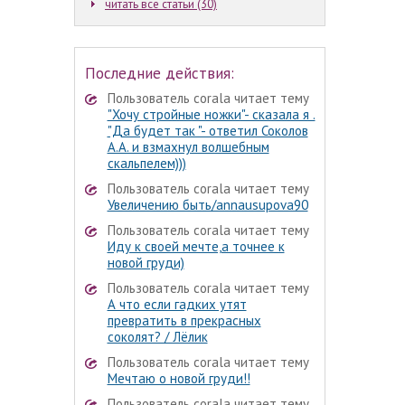
читать все статьи (30)
Последние действия:
Пользователь corala читает тему
"Хочу стройные ножки"- сказала я .
"Да будет так "- ответил Соколов
А.А. и взмахнул волшебным
скальпелем)))
Пользователь corala читает тему
Увеличению быть/annausupova90
Пользователь corala читает тему
Иду к своей мечте,а точнее к
новой груди)
Пользователь corala читает тему
А что если гадких утят
превратить в прекрасных
соколят? / Лёлик
Пользователь corala читает тему
Мечтаю о новой груди!!
Пользователь corala читает тему