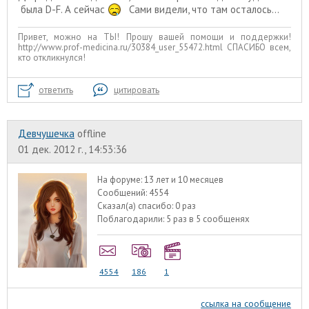
была D-F. А сейчас
Сами видели, что там осталось...
Привет, можно на ТЫ! Прошу вашей помощи и поддержки!
http://www.prof-medicina.ru/30384_user_55472.html СПАСИБО всем,
кто откликнулся!
ответить
цитировать
Девчушечка
offline
01 дек. 2012 г., 14:53:36
На форуме:
13 лет и 10 месяцев
Сообщений:
4554
Сказал(а) спасибо:
0 раз
Поблагодарили:
5 раз в 5 сообщенях
4554
186
1
ссылка на сообщение