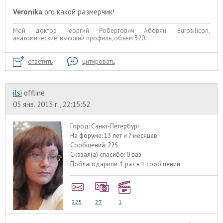
Veronika
ого какой размерчик!
Мой доктор Георгий Робертович Абовян. Eurosilicon,
анатомические, высокий профиль, объем 320.
ответить
цитировать
ilsi
offline
05 янв. 2013 г., 22:15:52
Город:
Санкт-Петербург
На форуме:
13 лет и 7 месяцев
Сообщений:
225
Сказал(а) спасибо:
0 раз
Поблагодарили:
1 раз в 1 сообщении
225
27
1