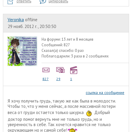
ответить
цитировать
Veronika
offline
29 нояб. 2012 г., 20:50:50
На форуме:
13 лет и 8 месяцев
Сообщений:
827
Сказал(а) спасибо:
0 раз
Поблагодарили:
3 раза в 2 сообщенях
827
29
1
ссылка на сообщение
Я хочу получить грудь, такую же как была в молодости.
Чтобы то, что у меня сейчас, а после массивной потери
веса от груди остается только шкурка
Добрый
доктор помог вернуть мне не только грудь, но и
уверенность в себе. Так хочется нравится не только
окружающим но и самой себе!