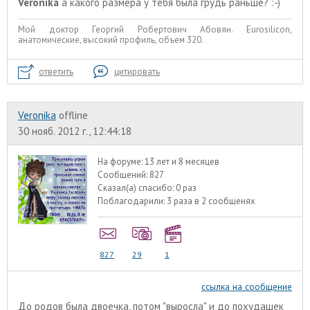
Veronika
а какого размера у тебя была грудь раньше? :-)
Мой доктор Георгий Робертович Абовян. Eurosilicon,
анатомические, высокий профиль, объем 320.
ответить
цитировать
Veronika
offline
30 нояб. 2012 г., 12:44:18
На форуме:
13 лет и 8 месяцев
Сообщений:
827
Сказал(а) спасибо:
0 раз
Поблагодарили:
3 раза в 2 сообщенях
827
29
1
ссылка на сообщение
До родов была двоечка, потом "выросла" и до похудашек