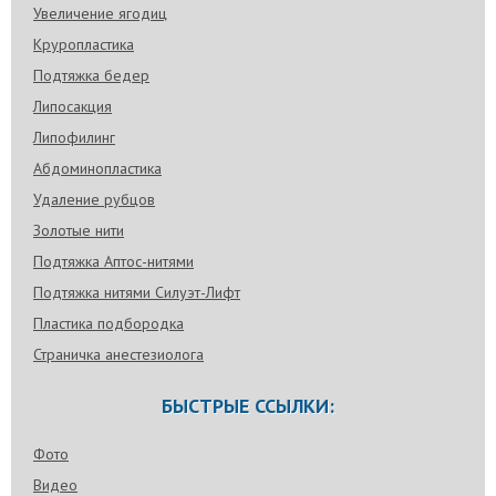
Увеличение ягодиц
Круропластика
Подтяжка бедер
Липосакция
Липофилинг
Абдоминопластика
Удаление рубцов
Золотые нити
Подтяжка Аптос-нитями
Подтяжка нитями Силуэт-Лифт
Пластика подбородка
Страничка анестезиолога
БЫСТРЫЕ ССЫЛКИ:
Фото
Видео