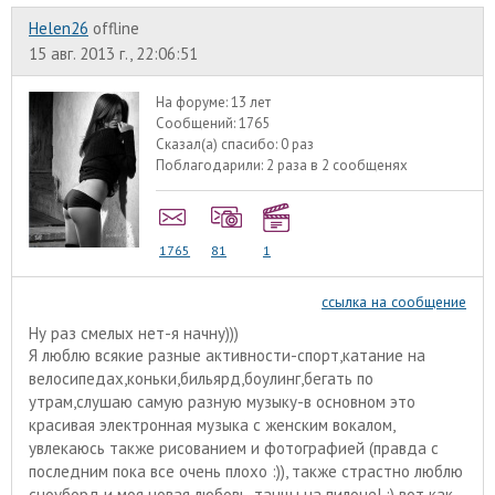
Helen26
offline
15 авг. 2013 г., 22:06:51
На форуме:
13 лет
Сообщений:
1765
Сказал(а) спасибо:
0 раз
Поблагодарили:
2 раза в 2 сообщенях
1765
81
1
ссылка на сообщение
Ну раз смелых нет-я начну)))
Я люблю всякие разные активности-спорт,катание на
велосипедах,коньки,бильярд,боулинг,бегать по
утрам,слушаю самую разную музыку-в основном это
красивая электронная музыка с женским вокалом,
увлекаюсь также рисованием и фотографией (правда с
последним пока все очень плохо :)), также страстно люблю
сноуборд и моя новая любовь-танцы на пилоне! :) вот как