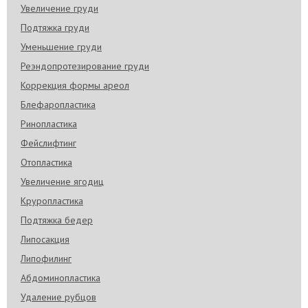
Увеличение груди
Подтяжка груди
Уменьшение груди
Реэндопротезирование груди
Коррекция формы ареол
Блефаропластика
Ринопластика
Фейслифтинг
Отопластика
Увеличение ягодиц
Круропластика
Подтяжка бедер
Липосакция
Липофилинг
Абдоминопластика
Удаление рубцов