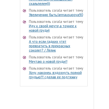
скальпелем)))
Пользователь corala читает тему
Увеличению быть/annausupova90
Пользователь corala читает тему
Иду к своей мечте,а точнее к
новой груди)
Пользователь corala читает тему
А что если гадких утят
превратить в прекрасных
соколят? / Лёлик
Пользователь corala читает тему
Мечтаю о новой груди!!
Пользователь corala читает тему
Хочу, наконец, вздохнуть полной
грудью!!! сделав ее подтяжку