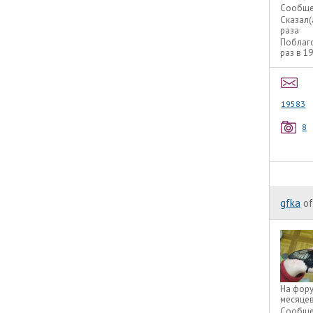
Сообще
Сказал(
раза
Поблаг
раз в 1
19583
8
gfka
of
На фор
месяце
Сообще