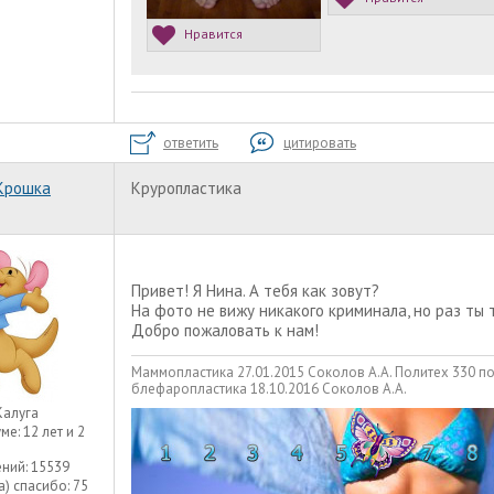
Нравится
ответить
цитировать
Крошка
Круропластика
Привет! Я Нина. А тебя как зовут?
На фото не вижу никакого криминала, но раз ты 
Добро пожаловать к нам!
Маммопластика 27.01.2015 Соколов А.А. Политех 330 п
блефаропластика 18.10.2016 Соколов А.А.
Калуга
уме:
12 лет и 2
ний:
15539
а) спасибо:
75