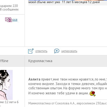
одарили:
220
08 сообщенях
668
ответить
цитировать
ffline
Круропластика
Аэлита
привет,мне твои ножки нравятся, по мне,
конечно виднее. Заходи в темки девочек, общай
собственным опытом. На форуме много тем про н
И конечно желаю тебе удачи в акции.
уме:
12 лет и 6
Маммопластика от Соколова А.А., евросиликон 230,выс
в