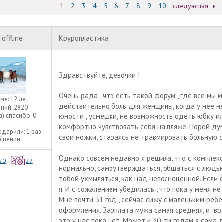
1
2
3
4
5
6
7
8
9
10
следующая
offline
Круропластика
Здравствуйте, девочки !
Очень рада , что есть такой форум , где все мы
уме:
12 лет
действительно боль для женщины, когда у нее не
ний:
2820
а) спасибо:
0
юности , усмешки, не возможность одеть юбку ил
комфортно чувствовать себя на пляже. Порой дум
одарили:
1 раз
свои ножки, стараясь не травмировать больную о
общении
Однако совсем недавно я решила, что с комплек
20
27
нормально, самоутверждаться, общаться с людьми
тобой ухмыляться, как над неполноценной. Если 
я. И с сожалением убедилась , что пока у меня н
Мне почти 31 год , сейчас сижу с маленьким ребен
оформления. Зарплата мужа самая средняя, и вр
это у нас пока нет. Может к 30-ти годам я сама