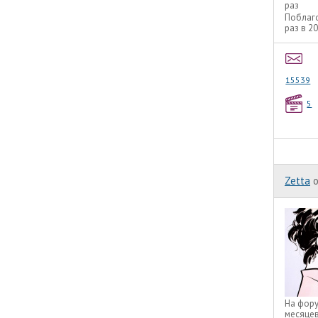
раз
Поблаг
раз в 2
15539
5
Zetta
o
На фор
месяце