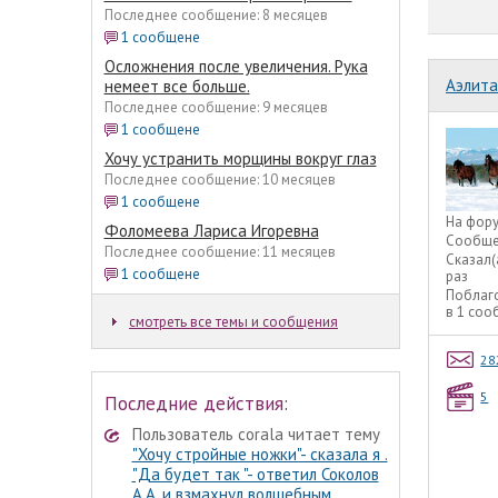
Последнее сообщение: 8 месяцев
1 сообщене
Осложнения после увеличения. Рука
Аэлита
немеет все больше.
Последнее сообщение: 9 месяцев
1 сообщене
Хочу устранить морщины вокруг глаз
Последнее сообщение: 10 месяцев
1 сообщене
На фор
Фоломеева Лариса Игоревна
Сообще
Последнее сообщение: 11 месяцев
Сказал(
1 сообщене
раз
Поблаг
в 1 со
смотреть все темы и сообщения
28
5
Последние действия:
Пользователь corala читает тему
"Хочу стройные ножки"- сказала я .
"Да будет так "- ответил Соколов
А.А. и взмахнул волшебным