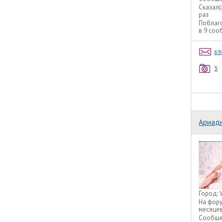
Сказал(
раз
Поблаг
в 9 со
69
3
Ариад
Город:
На фор
месяце
Сообще