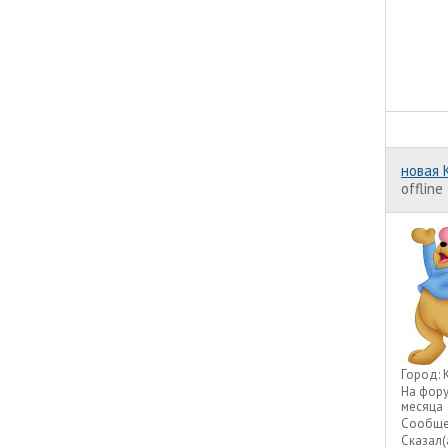
новая 
offline
Город:
На фор
месяца
Сообще
Сказал(