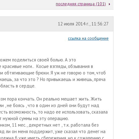
последняя страница (101)
12 июля 2014 г., 11:56:27
ссылка на сообщение
 можем поделиться своей болью. А это
 красивые ноги.. Косые взгляды, обзывания в
и обтягивающие брюки. Я уж не говорю о том, чтоб
аешь, за что это ? Но привыкаешь и живешь, пряча
бласть в сердце.
сом пора кончать. Он реально мешает жить. Жить
 , не боясь , что в один из дней они будут над
есть возможность, то надо ее использовать, сказала
ет нужной суммы на эту операцию.
ком, 11 мес., декретных нет , т.к. работала без
яд ли он меня поддержит, уже сказал что денег на
 должна б уже иметь сбережения, но к сожалению с