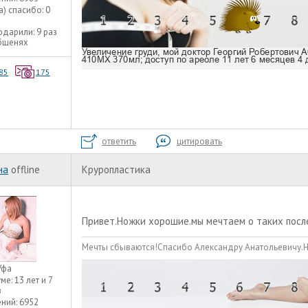
а) спасибо:
0
одарили:
9 раз
общенях
85
175
ответить
цитировать
на
offline
Круропластика
Привет.Ножки хорошие.мы мечтаем о таких после 
Мечты сбываются!Спасибо Александру Анатольевичу.Н
Уфа
уме:
13 лет и 7
в
ний:
6952