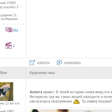
ний:
19583
а) спасибо:
3
одарили:
21
9 сообщенях
312
2
ответить
цитировать
fline
Круропластика
Аэлита
привет. В твоей истории снова вижу,что 
Интересно где вы таких людей находите и почем
как всегда в недоумении.
Ты заявку подала
уме:
12 лет и 6
в
ний:
6985