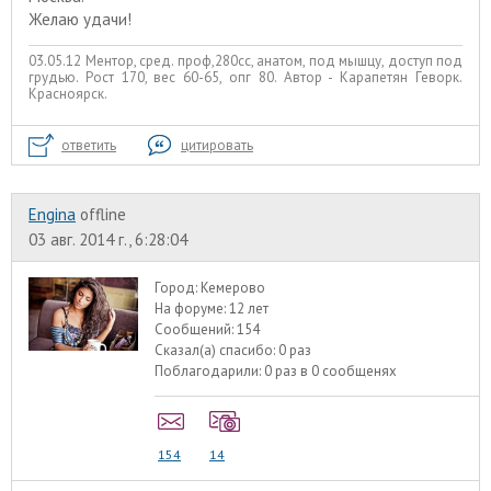
Желаю удачи!
03.05.12 Ментор, сред. проф,280сс, анатом, под мышцу, доступ под
грудью. Рост 170, вес 60-65, опг 80. Автор - Карапетян Геворк.
Красноярск.
ответить
цитировать
Engina
offline
03 авг. 2014 г., 6:28:04
Город:
Кемерово
На форуме:
12 лет
Сообщений:
154
Сказал(а) спасибо:
0 раз
Поблагодарили:
0 раз в 0 сообщенях
154
14