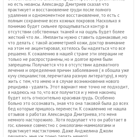
но есть нюансы. Александр Дмитриев сказал что
практикует и восстановление груди после полного
удаления и одномоментное восстановление, то есть с
полным сохранение всех кожных покровов. Насколько я
понимаю будет сильнее прощупываться контур в
отсутствии собственных тканей и на ощупь будет более
жесткий что ли... Импланты нужно ставить одинаковые, но
что делать с такой асимметрией кожи, доктор внимание
на этом не акцентировал, хотелось бы надеяться что все
решаемо. К сожалению в нашей стране эти операции не
только не распространены, но и долгое время были
запрещены. Получается что в отсутствии адекватного
лечения и определения причин заболевания ( я обошла уже
кучу специалистов, перечитала разную литературу), я могу
жить с тем, что имею и в случае возникновения нового
рецидива - удалять. Этот вариант мне точно не подходит,
я надеюсь на то, что все получится и у меня наконец
будет хоть относительно красивая грудь. Особенно
больно это осознавать, зная что она таковой была до всех
бед которые пришлось перенести. К сожалению не нашла
отзывов о работах Александра Дмитриева, это меня
немного насторожило.. Хотя подкупает что он работает в
гос. клинике совместно с онкологами-маммологами и
практикует мастэктомию. Даже Анджелина Джоли
решилась, мне уж точно терять нечего)