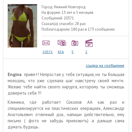
Город:
Нижний Новгород
На форуме:
13 лет и 5 месяцев
Сообщений:
20371
Сказал(а) спасибо:
28 раз
Поблагодарили:
180 раз в 173 сообщенях
20371
656
5
2
ссылка на сообщение
Engina
привет! Непростая у тебя ситуация, но ты большая
молодец, что уже сделала шаг навстречу своей мечте.
Желаю тебе найти своего хирурга, которому ты сможешь
доверить себя !!!
Клиника, где работает Соколов АА как раз и
специализируется на пластических операциях, Александр
Анатольевич отличный док, напиши действительно, ему
письмо ( фото не забудь приложить) а дальше сама
думать будешь .