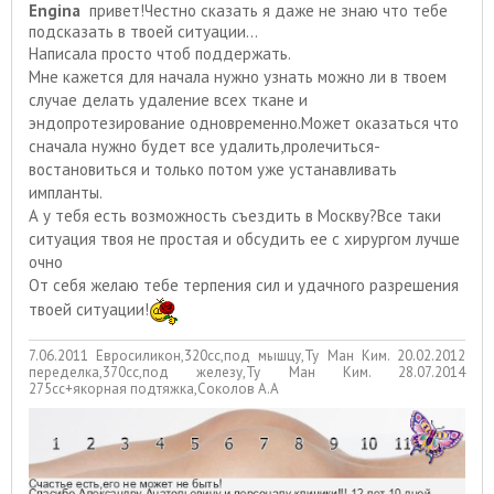
Engina
привет!Честно сказать я даже не знаю что тебе
подсказать в твоей ситуации...
Написала просто чтоб поддержать.
Мне кажется для начала нужно узнать можно ли в твоем
случае делать удаление всех ткане и
эндопротезирование одновременно.Может оказаться что
сначала нужно будет все удалить,пролечиться-
востановиться и только потом уже устанавливать
импланты.
А у тебя есть возможность съездить в Москву?Все таки
ситуация твоя не простая и обсудить ее с хирургом лучше
очно
От себя желаю тебе терпения сил и удачного разрешения
твоей ситуации!
7.06.2011 Евросиликон,320сс,под мышцу,Ту Ман Ким. 20.02.2012
переделка,370сс,под железу,Ту Ман Ким. 28.07.2014
275сс+якорная подтяжка,Соколов А.А