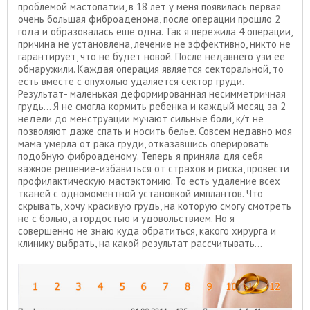
проблемой мастопатии, в 18 лет у меня появилась первая
очень большая фиброаденома, после операции прошло 2
года и образовалась еще одна. Так я пережила 4 операции,
причина не установлена, лечение не эффективно, никто не
гарантирует, что не будет новой. После недавнего узи ее
обнаружили. Каждая операция является секторальной, то
есть вместе с опухолью удаляется сектор груди.
Результат- маленькая деформированная несимметричная
грудь... Я не смогла кормить ребенка и каждый месяц за 2
недели до менструации мучают сильные боли, к/т не
позволяют даже спать и носить белье. Совсем недавно моя
мама умерла от рака груди, отказавшись оперировать
подобную фиброаденому. Теперь я приняла для себя
важное решение-избавиться от страхов и риска, провести
профилактическую мастэктомию. То есть удаление всех
тканей с одномоментной установкой имплантов. Что
скрывать, хочу красивую грудь, на которую смогу смотреть
не с болью, а гордостью и удовольствием. Но я
совершенно не знаю куда обратиться, какого хирурга и
клинику выбрать, на какой результат рассчитывать...