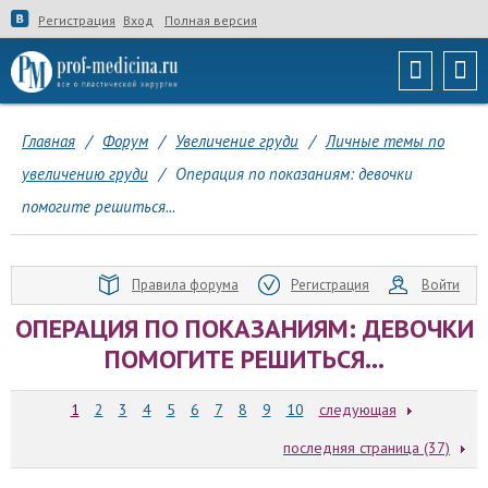
Регистрация
Вход
Полная версия
Главная
/
Форум
/
Увеличение груди
/
Личные темы по
увеличению груди
/
Операция по показаниям: девочки
помогите решиться...
Правила форума
Регистрация
Войти
ОПЕРАЦИЯ ПО ПОКАЗАНИЯМ: ДЕВОЧКИ
ПОМОГИТЕ РЕШИТЬСЯ...
1
2
3
4
5
6
7
8
9
10
следующая
последняя страница (37)