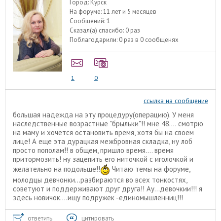
Город:
Курск
На форуме:
11 лет и 5 месяцев
Сообщений:
1
Сказал(а) спасибо:
0 раз
Поблагодарили:
0 раз в 0 сообщенях
1
0
ссылка на сообщение
большая надежда на эту процедуру(операцию). У меня
наследственные возрастные "брыльки"!! мне 48.... смотрю
на маму и хочется остановить время, хотя бы на своем
лице! А еще эта дурацкая межбровная складка, ну лоб
просто пополам!! в общем, пришло время.... время
притормозить! ну зацепить его ниточкой с иголочкой и
желательно на подольше!!
Читаю темы на форуме,
молодцы девчонки...разбираются во всех тонкостях,
советуют и поддерживают друг друга!! Ау...девочкии!!! я
здесь новичок....ищу подружек -единомышленниц!!!
ответить
цитировать