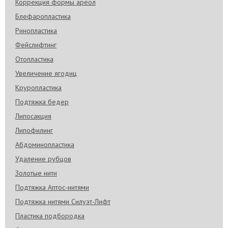
Коррекция формы ареол
Блефаропластика
Ринопластика
Фейслифтинг
Отопластика
Увеличение ягодиц
Круропластика
Подтяжка бедер
Липосакция
Липофилинг
Абдоминопластика
Удаление рубцов
Золотые нити
Подтяжка Аптос-нитями
Подтяжка нитями Силуэт-Лифт
Пластика подбородка