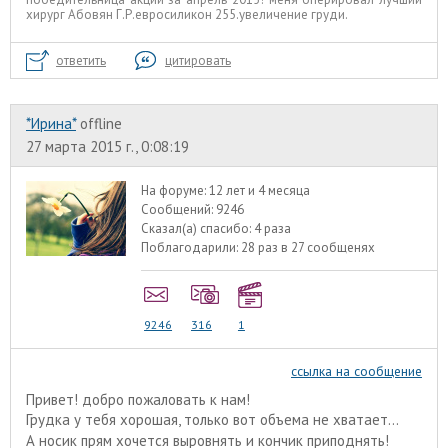
хирург Абовян Г.Р.евросиликон 255.увеличение груди.
ответить
цитировать
*Ирина*
offline
27 марта 2015 г., 0:08:19
На форуме:
12 лет и 4 месяца
Сообщений:
9246
Сказал(а) спасибо:
4 раза
Поблагодарили:
28 раз в 27 сообщенях
9246
316
1
ссылка на сообщение
Привет! добро пожаловать к нам!
Грудка у тебя хорошая, только вот объема не хватает...
А носик прям хочется выровнять и кончик приподнять!