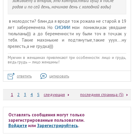
заживает) а вторая, это контрастный душ) я после
родов и по сей день, начинаю день с холодной воды)
в молодости? блин,да я вроде тож рожала не старой. в 19
лет забеременела. Но
СИСИИИ
мои поникли,как увядшие
тюльпаны))) а до беременности ну были точ в точ,как у
тебя. Такие махонькие и подтянутые,такие ууух....ну
прелесть,а не грудка)))
Мужчин в женщинах привлекают три особенности: лицо и грудь,
ведь грудь — лицо женщины!
ответить
цитировать
1
2
3
4
5
следующая
последняя страница (5)
Оставлять сообщения могут только
зарегистрированные пользователи.
Войдите
или
Зарегистрируйтесь
.