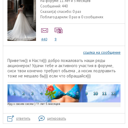
На форуме:
11 лет и 5 месяцев
Сообщений:
440
Сказал(а) спасибо:
0 раз
Поблагодарили:
0 раз в 0 сообщенях
440
9
ссылка на сообщение
Приветик)) я Настя))) добро пожаловать наши ряды
акционерок! Удачи тебе и активного участия в форуме,
сиси твои конечно требуют обьема , а носик подправить
тоже не мешало бы))) если что обращайся)))
ответить
цитировать