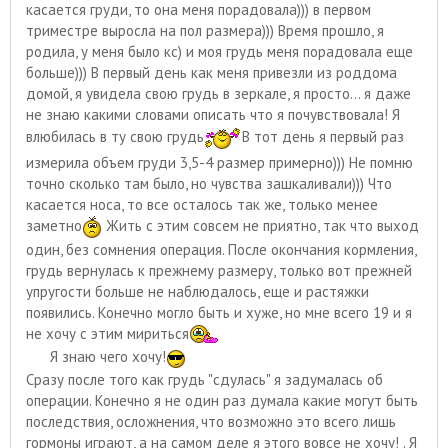
касается груди, то она меня порадовала))) в первом
триместре выросла на пол размера))) Время прошло, я
родила, у меня было кс) и моя грудь меня порадовала еще
больше))) В первый день как меня привезли из роддома
домой, я увидела свою грудь в зеркале, я просто... я даже
не знаю какими словами описать что я почувствовала! Я
влюбилась в ту свою грудь
В тот день я первый раз
измерила объем груди 3,5-4 размер примерно))) Не помню
точно сколько там было, но чувства зашкаливали))) Что
касается носа, то все осталось так же, только менее
заметно
Жить с этим совсем не приятно, так что выход
один, без сомнения операция. После окончания кормления,
грудь вернулась к прежнему размеру, только вот прежней
упругости больше не наблюдалось, еще и растяжки
появились. Конечно могло быть и хуже, но мне всего 19 и я
не хочу с этим мириться
Я знаю чего хочу!
Сразу после того как грудь "сдулась" я задумалась об
операции. Конечно я не один раз думала какие могут быть
последствия, осложнения, что возможно это всего лишь
гормоны играют, а на самом деле я этого вовсе не хочу! . Я