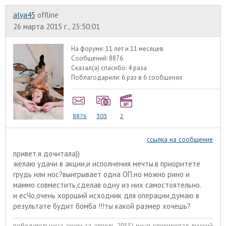
alyа45
offline
26 марта 2015 г., 23:50:01
На форуме:
11 лет и 11 месяцев
Сообщений:
8876
Сказал(а) спасибо:
4 раза
Поблагодарили:
6 раз в 6 сообщенях
8876
303
2
ссылка на сообщение
привет.я дочитала))
желаю удачи в акции,и исполнения мечты.в приоритете
грудь или нос?выигрывает одна ОП.но можно рино и
маммо совместить,сделав одну из них самостоятельно.
и есЧо,очень хороший исходник для операции,думаю в
результате будит бомба !!!ты какой размер хочешь?
победительница акции за апрель 2015! меня оперировал лучший