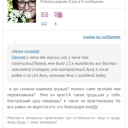
Поблагодарили:
0 раз в 0 сообщенях
137
4
ссылка на сообщение
nikeya писал(а):
Санита
у меня две версии, как у меня так
получилось)Первая, мне было 17, в молодости все быстро
заживает) а вторая, это контрастный душ) я после
родов и по сей день, начинаю день с холодной воды)
а до скольки кормила грудью? молоко само пропало или
перевязывала? Мне оч нратСА такая грудь,как у тебя.
Контрасный душ говоришь? я такое не практиковала. Но
все равно не верится,что это благодаря ему)))))
Мужчин в женщинах привлекают три особенности: лицо и грудь,
ведь грудь — лицо женщины!