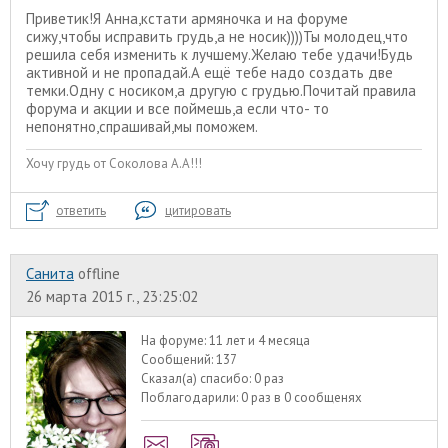
Приветик!Я Анна,кстати армяночка и на форуме
сижу,чтобы исправить грудь,а не носик))))Ты молодец,что
решила себя изменить к лучшему.Желаю тебе удачи!Будь
активной и не пропадай.А ещё тебе надо создать две
темки.Одну с носиком,а другую с грудью.Почитай правила
форума и акции и все поймешь,а если что- то
непонятно,спрашивай,мы поможем.
Хочу грудь от Соколова А.А!!!
ответить
цитировать
Санита
offline
26 марта 2015 г., 23:25:02
На форуме:
11 лет и 4 месяца
Сообщений:
137
Сказал(а) спасибо:
0 раз
Поблагодарили:
0 раз в 0 сообщенях