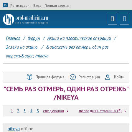
Регистрация
Вход
Полная версия
Главная
/
Форум
/
Акции на пластические операции
/
Заявки на акцию
/
&quot;семь раз отмерь, один раз
отрежь&quot; /nikeya
Правила форума
Регистрация
Войти
"СЕМЬ РАЗ ОТМЕРЬ, ОДИН РАЗ ОТРЕЖЬ"
/NIKEYA
1
2
3
4
5
следующая
последняя страница (5)
nikeya
offline