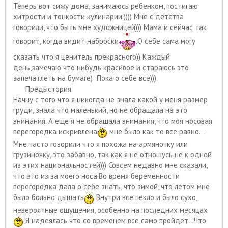
Теперь вот сижу дома, занимаюсь ребенком, постигаю
хитрости и тонкости кулинарии.)))) Мне с детства
говорили, что быть мне художницей))) Мама и сейчас так
говорит, когда видит наброски
.О себе сама могу
сказать что я ценитель прекрасного)) Каждый
день,замечаю что нибудь красивое и стараюсь это
запечатлеть на бумаге) Пока о себе все)))
Предыстория.
Начну с того что я никогда не знала какой у меня размер
груди, знала что маленький, но не обращала на это
внимания. А еще я не обращала внимания, что моя носовая
перегородка искривлена
мне было как то все равно...
Мне часто говорили что я похожа на армяночку или
грузиночку, это забавно, так как я не отношусь не к одной
из этих национальностей))) Совсем недавно мне сказали,
что это из за моего носа.Во время беременности
перегородка дала о себе знать, что зимой, что летом мне
было больно дышать
Внутри все пекло и было сухо,
невероятные ощущения, особенно на последних месяцах
Я надеялась что со временем все само пройдет...Что