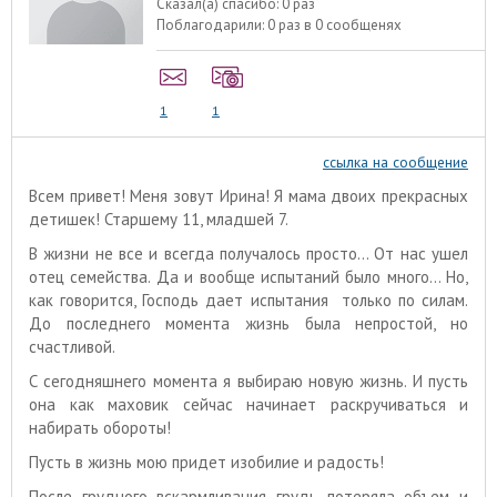
Сказал(а) спасибо:
0 раз
Поблагодарили:
0 раз в 0 сообщенях
1
1
ссылка на сообщение
Всем привет! Меня зовут Ирина! Я мама двоих прекрасных
детишек! Старшему 11, младшей 7.
В жизни не все и всегда получалось просто... От нас ушел
отец семейства. Да и вообще испытаний было много... Но,
как говорится, Господь дает испытания только по силам.
До последнего момента жизнь была непростой, но
счастливой.
С сегодняшнего момента я выбираю новую жизнь. И пусть
она как маховик сейчас начинает раскручиваться и
набирать обороты!
Пусть в жизнь мою придет изобилие и радость!
После грудного вскармливания грудь потеряла объем и