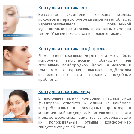
рельефнее и симпатичнее. Однако столь
Контурная пластика век
изящные очертания наблюдаются достаточно
редко, да и процессы старения неизбежно
Возрастное ухудшение качества кожных
сказываются на внешнем виде.
покровов в первую очередь затрагивает области,
характеризующиеся повышенной
Контурная пластика челюсти
чувствительностью и тонким подкожным жировым
слоем. Участки век как раз и являются такими.
Контурная пластика челюстно-лицевой области
является косметической процедурой,
направленной на коррекцию контуров нижней
Контурная пластика подбородка
челюсти, складки горечи и подбородка.
Даже очень красивые черты лица могут быть
испорчены выступающим, обвисшим или
Контурная пластика глаз
скошенным подбородком. Хорошие новости в
том, что контурная пластика подбородка
Деформация век, мешки под глазами, морщинки
позволяет по сути устранить подобные
и выраженная слезная борозда — вот примеры
проблемы.
закономерных возрастных изменений кожных
покровов вокруг глаз. Однако контурная пластика
кожи вокруг глаз решает эти проблемы,
Контурная пластика лица
позволяет добиться отличного эффекта.
В настоящее время контурная пластика лица
филлерами относится к одним из наиболее
Контурная пластика носослезной борозды
востребованных и популярных процедур в
В противостоянии нежелательным возрастным
косметической медицине. Многочисленные фото
изменениям кожных покровов лицевого отдела
и видео довольных пациентов, сопровождающие
контурная пластика носослезной борозды
их положительные отзывы, красноречиво
филлерами является одним из наиболее важных
свидетельствуют об этом.
элементов.