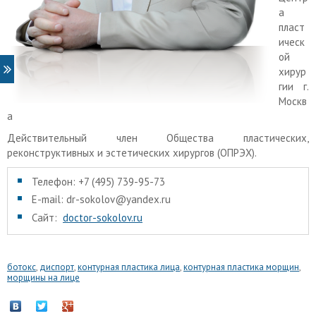
а
пласт
ическ
ой
хирур
гии г.
Москв
а
Действительный член Общества пластических,
реконструктивных и эстетических хирургов (ОПРЭХ).
Телефон: +7 (495) 739-95-73
E-mail: dr-sokolov@yandex.ru
Сайт:
doctor-sokolov.ru
ботокс
,
диспорт
,
контурная пластика лица
,
контурная пластика морщин
,
морщины на лице