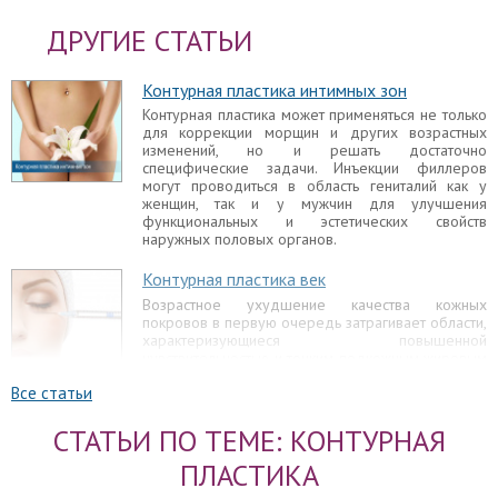
ДРУГИЕ СТАТЬИ
Контурная пластика интимных зон
Контурная пластика может применяться не только
для коррекции морщин и других возрастных
изменений, но и решать достаточно
специфические задачи. Инъекции филлеров
могут проводиться в область гениталий как у
женщин, так и у мужчин для улучшения
функциональных и эстетических свойств
наружных половых органов.
Контурная пластика век
Возрастное ухудшение качества кожных
покровов в первую очередь затрагивает области,
характеризующиеся повышенной
чувствительностью и тонким подкожным жировым
слоем. Участки век как раз и являются такими.
Все статьи
Контурная пластика скул
СТАТЬИ ПО ТЕМЕ: КОНТУРНАЯ
Особую привлекательность внешнему виду
ПЛАСТИКА
придают хорошо очерченные, высокие скулы.
При таких скулах лицевой отдел выглядит