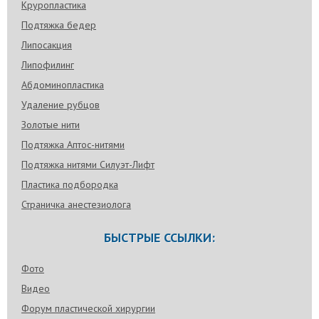
Круропластика
Подтяжка бедер
Липосакция
Липофилинг
Абдоминопластика
Удаление рубцов
Золотые нити
Подтяжка Аптос-нитями
Подтяжка нитями Силуэт-Лифт
Пластика подбородка
Страничка анестезиолога
БЫСТРЫЕ ССЫЛКИ:
Фото
Видео
Форум пластической хирургии