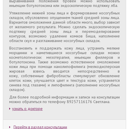
выравнивания положения бровей можно использовать
иньекции ботулотоксина или эндоскопическую подтяжку лба.
Утяжеление нижней зоны лица и формирование носогубных
складок, обусловлено опущением тканей средней зоны лица.
Вариантов омоложения данной области много, выбор зависит
от желаемого результата. Можно сделать эндоскопическую
подтяжку средней зоны лица и перемоделирование
контуров, возможно удаление комков Биша, наполнение
области скул и разглаживание носогубных складок.
Восстановить и поддержать кожу лица, устранить мелкие
морщинки и наметившиеся носогубные складки можно
косметологически: мезотерапия, иньекции филлеров и
ботулотоксина. Также возможно естественное омоложение
кожи лица при помощи нанолипофилинга (мелкодисперсная
жировая взвесь вводится непосредственно в
кожу, собственные фибробласты стимулируют обновление
клеток кожи, улучшается цвет и текстура кожи, устраняется
синева под глазами) и липофилинга (заполнение носогубных
складок).
Для более подробной информации и записи на консультации
можно обратиться по телефону 89257116176 Светлана.
узнать о докторе
Перейти в раздел консультации