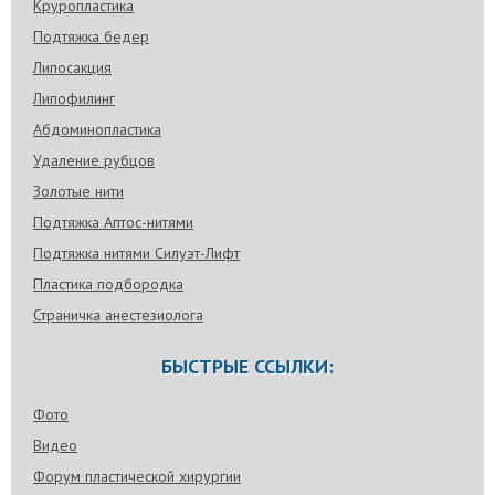
Круропластика
Подтяжка бедер
Липосакция
Липофилинг
Абдоминопластика
Удаление рубцов
Золотые нити
Подтяжка Аптос-нитями
Подтяжка нитями Силуэт-Лифт
Пластика подбородка
Страничка анестезиолога
БЫСТРЫЕ ССЫЛКИ:
Фото
Видео
Форум пластической хирургии