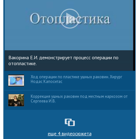
Вакорина Е.И. демонстрирует процесс операции по
отопластике.
Ход операции по пластике ушных раковин. Хирург
Нодас Капоситас
Коррекция ушных раковин под местным наркозом от
Сергеева И.В.
еще 4 видеосюжета