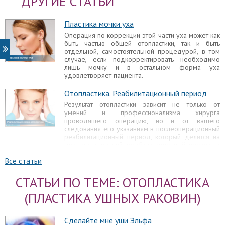
ДРУГИЕ СТАТЬИ
Пластика мочки уха
Операция по коррекции этой части уха может как
быть частью общей отопластики, так и быть
отдельной, самостоятельной процедурой, в том
случае, если подкорректировать необходимо
лишь мочку и в остальном форма уха
удовлетворяет пациента.
Отопластика. Реабилитационный период
Результат отопластики зависит не только от
умений и профессионализма хирурга
проводящего операцию, но и от вашего
следования его указаниям в послеоперационный
реабилитационный период, который делится на
два этапа: ранний реабилитационный период и
поздний.
Все статьи
Осложнения отопластики
СТАТЬИ ПО ТЕМЕ: ОТОПЛАСТИКА
Врачебная ошибка может выражаться в
неправильно выбранной методике операции,
(ПЛАСТИКА УШНЫХ РАКОВИН)
ошибке непосредственно во время операции
или в неправильной разметке перед операцией.
Сделайте мне уши Эльфа
Отопластика детям