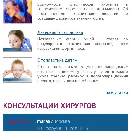
Возможности пластической хирургии в
С какого возраста можно делать операцию, какие
современном мире стали неограниченны. Об
показания к ней могут быть у детей, и какого
этом говорят, пластические операции по
ухода требует ребенок в послеоперационный
созданию двойников знаменитостей.
период, мы опишем в этой статье.
Отопластика: от простой коррекции к
Лазерная отопластика
сложным задачам
Исправление формы ушей – вторая по
Александр Жуков рассказывает о сложностях
популярности пластическая операция, после
отопластики.
исправления формы носа.
Отопластика детям
С какого возраста можно делать операцию, какие
Сделайте мне уши Эльфа
показания к ней могут быть у детей, и какого
ухода требует ребенок в послеоперационный
Возможности пластической хирургии в
период, мы опишем в этой статье.
современном мире стали неограниченны. Об
этом говорят, пластические операции по
созданию двойников знаменитостей.
все статьи
КОНСУЛЬТАЦИИ ХИРУРГОВ
ВОПРОС:
maria87
, Москва
На форуме: 1 год и 3