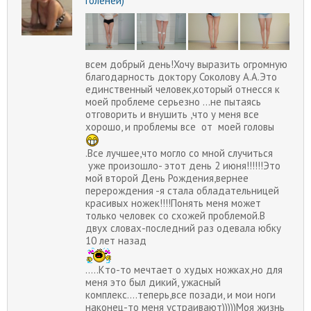
голеней)
всем добрый день!Хочу выразить огромную
благодарность доктору Соколову А.А.Это
единственный человек,который отнесся к
моей проблеме серьезно ...не пытаясь
отговорить и внушить ,что у меня все
хорошо, и проблемы все от моей головы
.Все лучшее,что могло со мной случиться
уже произошло- этот день 2 июня!!!!!!Это
мой второй День Рождения,вернее
перерождения -я стала обладательницей
красивых ножек!!!!Понять меня может
только человек со схожей проблемой.В
двух словах-последний раз одевала юбку
10 лет назад
.....Кто-то мечтает о худых ножках,но для
меня это был дикий, ужасный
комплекс....теперь,все позади, и мои ноги
наконец-то меня устраивают)))))Моя жизнь