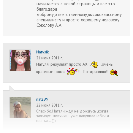
начинается с новой страницы и все это
благодаря
доброму,ответственному,высококлассному
специалисту и просто хорошему человеку
Соколову А.А
Natysik
21 июня 2011 г.
Натуля, результат просто АХ...
...очень
красивые ножки
!!! Поздравляю!!!
nata99
22 июня 2011 г.
Спасибо,Натали,жду не дождусь ,когда
заживут шовчики...уже накупила юбки и
платья....)))