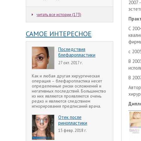
2007 
эстет
читать все истории (173)
Практ
С 200
САМОЕ ИНТЕРЕСНОЕ
квали
фирмы
Последствия
с 200
блефаропластики
В 200
27 окт. 2017 г.
испол
Как и любая другая хирургическая
В 200
операция – блефаропластика несет
определенные риски осложнений и
Автор
негативных последствий. Большинство
хирур
из них являются проявляются очень
редко и являются следствием
Дипл
игнорирования предписаний врача.
Отек после
ринопластики
15 февр. 2018 г.