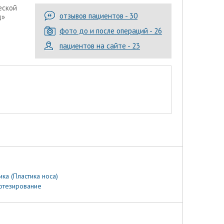
еской
отзывов пациентов - 30
д»
фото до и после операций - 26
пациентов на сайте - 23
ика (Пластика носа)
отезирование