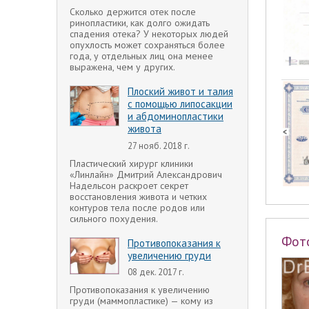
Сколько держится отек после
ринопластики, как долго ожидать
спадения отека? У некоторых людей
опухлость может сохраняться более
года, у отдельных лиц она менее
выражена, чем у других.
Плоский живот и талия
с помощью липосакции
и абдоминопластики
живота
27 нояб. 2018 г.
Пластический хирург клиники
«Линлайн» Дмитрий Александрович
Надельсон раскроет секрет
восстановления живота и четких
контуров тела после родов или
сильного похудения.
Фот
Противопоказания к
увеличению груди
08 дек. 2017 г.
Противопоказания к увеличению
груди (маммопластике) — кому из