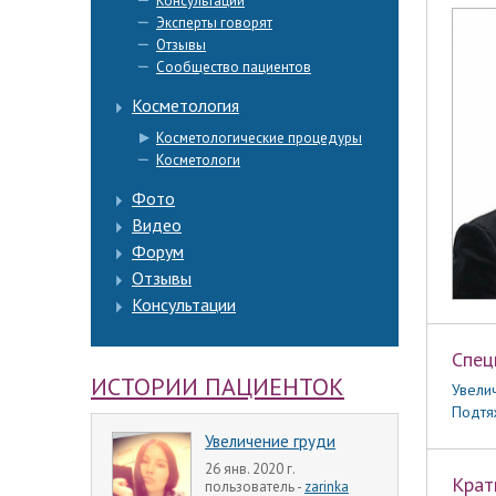
Консультации
Эксперты говорят
Отзывы
Сообщество пациентов
Косметология
Косметологические процедуры
Косметологи
Фото
Видео
Форум
Отзывы
Консультации
Спец
ИСТОРИИ ПАЦИЕНТОК
Увели
Подтя
Увеличение груди
26 янв. 2020 г.
Крат
пользователь -
zarinka