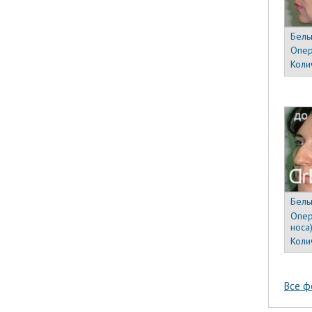
Белы
Опер
Коли
Белы
Опер
носа
Коли
Все ф