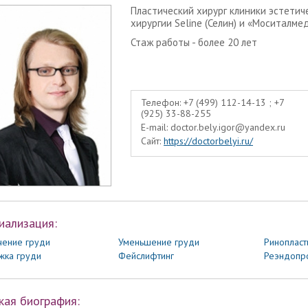
Пластический хирург клиники эстетич
хирургии Seline (Селин) и «Моситалме
Стаж работы - более 20 лет
Телефон:
+7 (499) 112-14-13 ; +7
(925) 33-88-255
E-mail:
doctor.bely.igor@yandex.ru
Сайт:
https://doctorbelyi.ru/
иализация:
чение груди
Уменьшение груди
Ринопласт
жка груди
Фейслифтинг
Реэндопр
кая биография: