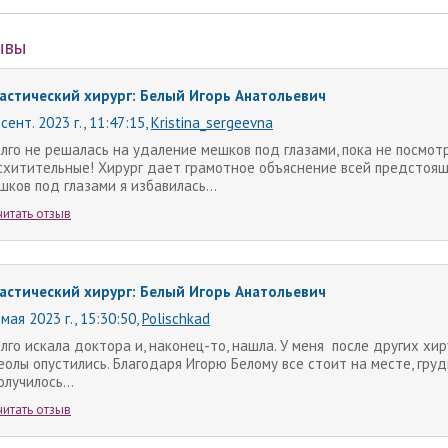
ывы
астический хирург: Белый Игорь Анатольевич
сент. 2023 г., 11:47:15
,
Kristina_sergeevna
лго не решалась на удаление мешков под глазами, пока не посмот
схитительные! Хирург дает грамотное объяснение всей предстоящ
шков под глазами я избавилась...
читать отзыв
астический хирург: Белый Игорь Анатольевич
 мая 2023 г., 15:30:50
,
Polischkad
лго искала доктора и, наконец-то, нашла. У меня после других хир
еолы опустились. Благодаря Игорю Белому все стоит на месте, гру
олучилось...
читать отзыв