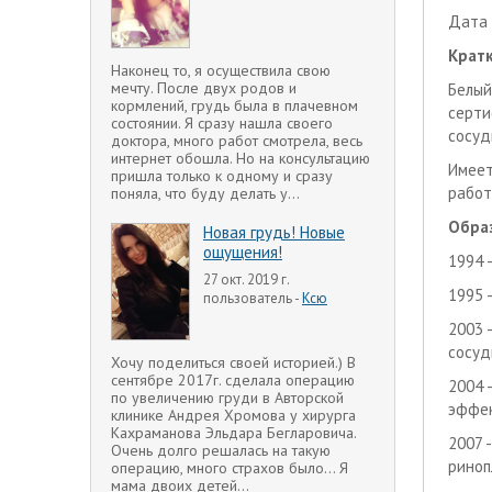
Дата 
Кратк
Наконец то, я осуществила свою
мечту. После двух родов и
Белый
кормлений, грудь была в плачевном
серти
состоянии. Я сразу нашла своего
сосуд
доктора, много работ смотрела, весь
интернет обошла. Но на консультацию
Имеет
пришла только к одному и сразу
работ
поняла, что буду делать у...
Обра
Новая грудь! Новые
ощущения!
1994 
27 окт. 2019 г.
1995 
пользователь -
Ксю
2003 
сосуд
Хочу поделиться своей историей.) В
сентябре 2017г. сделала операцию
2004 
по увеличению груди в Авторской
эффек
клинике Андрея Хромова у хирурга
Кахраманова Эльдара Бегларовича.
2007 
Очень долго решалась на такую
риноп
операцию, много страхов было... Я
мама двоих детей...