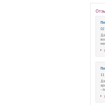
Отз
Пл
02 
До
во
ме
Пл
11
До
ар
- п