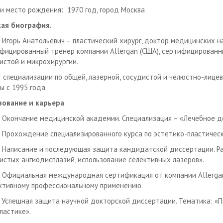
и место рождения: 1970 год, город Москва
ая биография.
 Игорь Анатольевич – пластический хирург, доктор медицинских н
фицированный тренер компании Allergan (США), сертифицированн
истой и микрохирургии.
 специализации по общей, лазерной, сосудистой и челюстно-лицев
ы с 1995 года.
зование и карьера
- Окончание медицинской академии. Специализация – «Лечебное де
- Прохождение специализированного курса по эстетико-пластическ
- Написание и последующая защита кандидатской диссертации. Р
истых ангиодисплазий, использование селективных лазеров».
- Официальная международная сертификация от компании Allergan
тивному профессиональному применению.
- Успешная защита научной докторской диссертации. Тематика: «
ластике».