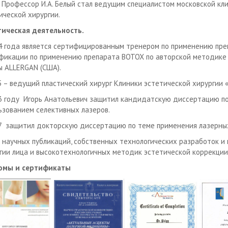
- Профессор И.А. Белый стал ведущим специалистом московской к
ической хирургии.
ическая деятельность.
4 года является сертифицированным тренером по применению пре
фикации по применению препарата BOTOX по авторской методике
 ALLERGAN (США).
5 – ведущий пластический хирург Клиники эстетической хирургии
3 году Игорь Анатольевич защитил кандидатскую диссертацию по
ьзованием селективных лазеров.
7 защитил докторскую диссертацию по теме применения лазерных
 научных публикаций, собственных технологических разработок и 
гии лица и высокотехнологичных методик эстетической коррекции 
омы и сертификаты