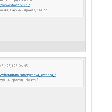
p://www.doctorvis.ru/
осква, Научный проезд 14а с2
 8(495)198-06-43
www.instagram.com/ryzhova_svetlana_/
аучный проезд 14А стр.2