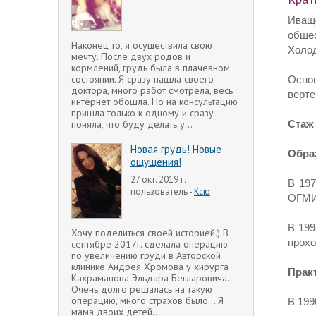
Иващ
общес
Наконец то, я осуществила свою
Холод
мечту. После двух родов и
кормлений, грудь была в плачевном
состоянии. Я сразу нашла своего
Основ
доктора, много работ смотрела, весь
верте
интернет обошла. Но на консультацию
пришла только к одному и сразу
Стаж
поняла, что буду делать у...
Новая грудь! Новые
Обра
ощущения!
27 окт. 2019 г.
В 197
пользователь -
Ксю
ОГМИ
В 199
Хочу поделиться своей историей.) В
прохо
сентябре 2017г. сделала операцию
по увеличению груди в Авторской
клинике Андрея Хромова у хирурга
Прак
Кахраманова Эльдара Бегларовича.
Очень долго решалась на такую
операцию, много страхов было... Я
В 199
мама двоих детей...