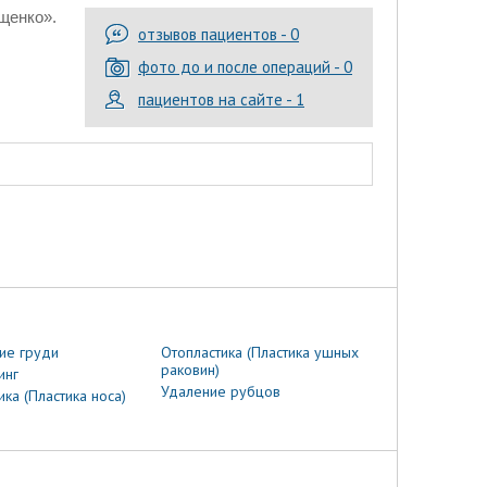
щенко».
отзывов пациентов - 0
фото до и после операций - 0
пациентов на сайте - 1
ие груди
Отопластика (Пластика ушных
раковин)
инг
Удаление рубцов
ика (Пластика носа)