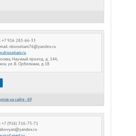
 +7 916 283-66-33
-mail: nbioseliani76@yandex.ru
.drioseliani.ru
осква, Научный проезд, д, 14А,
иси, ул. В. Орбелиани, д.18
нтов на сайте - 69
 +7 (916) 316-75-71
g.abovyan@yandex.ru
.prof-med.ru