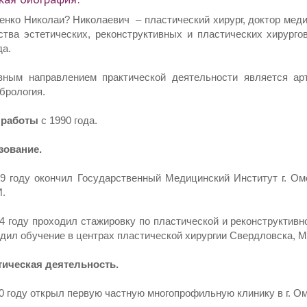
енко Николаи? Николаевич
– пластический хирург, доктор мед
тва эстетических, реконструктивных и пластических хирург
а.
ным направлением практической деятельности является артр
брология.
 работы
с 1990 года.
зование.
9 году окончил Государственный Медицинский Институт г. Ом
.
4 году проходил стажировку по пластической и реконструктив
дил обучение в центрах пластической хирургии Свердловска, М
тическая деятельность.
0 году открыл первую частную многопрофильную клинику в г. О