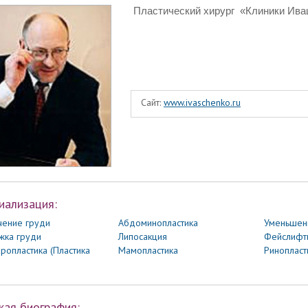
Пластический хирург
«Клиники Ива
Сайт:
www.ivaschenko.ru
иализация:
чение груди
Абдоминопластика
Уменьшен
жка груди
Липосакция
Фейслифт
ропластика (Пластика
Мамопластика
Ринопласт
кая биография: