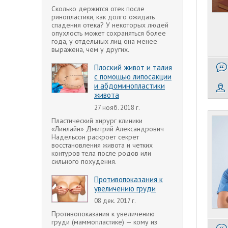
Сколько держится отек после
ринопластики, как долго ожидать
спадения отека? У некоторых людей
опухлость может сохраняться более
года, у отдельных лиц она менее
выражена, чем у других.
Плоский живот и талия
с помощью липосакции
и абдоминопластики
живота
27 нояб. 2018 г.
Пластический хирург клиники
«Линлайн» Дмитрий Александрович
Надельсон раскроет секрет
восстановления живота и четких
контуров тела после родов или
сильного похудения.
Противопоказания к
увеличению груди
08 дек. 2017 г.
Противопоказания к увеличению
груди (маммопластике) — кому из