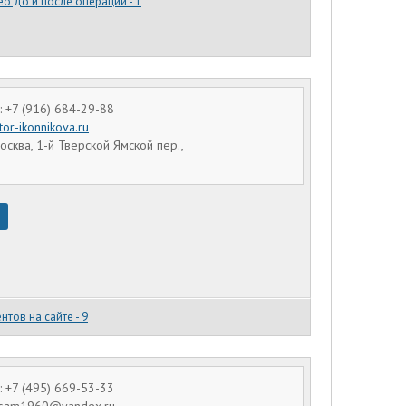
о до и после операций - 1
 +7 (916) 684-29-88
tor-ikonnikova.ru
осква, 1-й Тверской Ямской пер.,
нтов на сайте - 9
 +7 (495) 669-53-33
Visam1960@yandex.ru