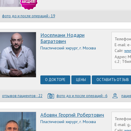
фото до и после операций - 19
Иоселиани Нодари
Телефон:
Багратович
E-mail: e
Пластический хирург, г. Москва
Сайт:
www
Адрес: М
с.2; Тбил
О ДОКТОРЕ
ЦЕНЫ
ОСТАВИТЬ ОТЗЫВ
отзывов пациентов - 22
фото до и после операций - 6
пацие
Абовян Георгий Робертович
Телефон:
Пластический хирург, г. Москва
E-mail: 
Сайт:
www