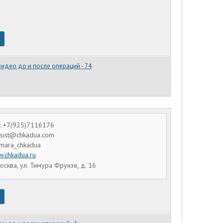
видео до и после операций - 74
: +7(925)7116176
assist@chkadua.com
amara_chkadua
.chkadua.ru
осква, ул. Тимура Фрунзе, д. 16