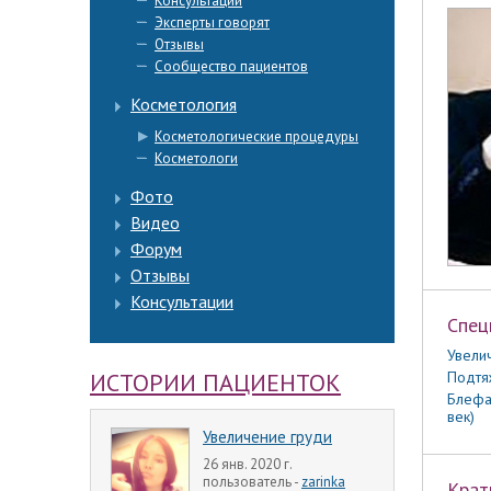
Консультации
Эксперты говорят
Отзывы
Сообщество пациентов
Косметология
Косметологические процедуры
Косметологи
Фото
Видео
Форум
Отзывы
Консультации
Спец
Увели
ИСТОРИИ ПАЦИЕНТОК
Подтя
Блефа
век)
Увеличение груди
26 янв. 2020 г.
пользователь -
zarinka
Крат