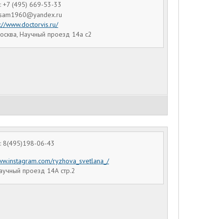
 +7 (495) 669-53-33
Visam1960@yandex.ru
p://www.doctorvis.ru/
осква, Научный проезд 14а с2
 8(495)198-06-43
www.instagram.com/ryzhova_svetlana_/
аучный проезд 14А стр.2