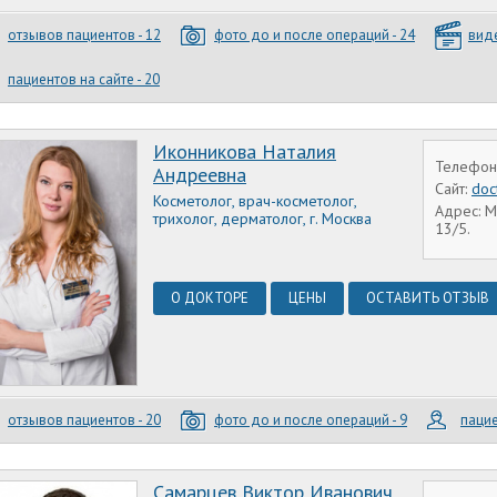
отзывов пациентов - 12
фото до и после операций - 24
виде
пациентов на сайте - 20
Иконникова Наталия
Телефон:
Андреевна
Сайт:
doc
Косметолог, врач-косметолог,
Адрес: М
трихолог, дерматолог, г. Москва
13/5.
О ДОКТОРЕ
ЦЕНЫ
ОСТАВИТЬ ОТЗЫВ
отзывов пациентов - 20
фото до и после операций - 9
пацие
Самарцев Виктор Иванович