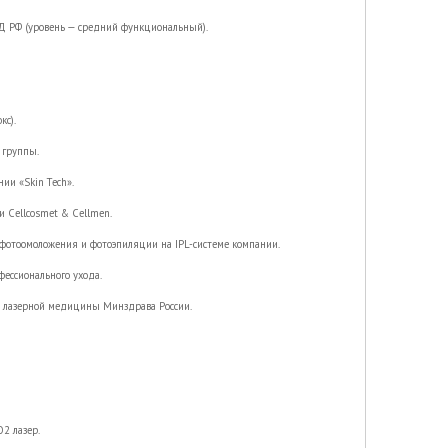
Д РФ (уровень — средний функциональный).
кс).
 группы.
ии «Skin Тech».
 Cellcosmet & Cellmen.
м фотоомоложения и фотоэпиляции на IPL-системе компании.
фессионального ухода.
е лазерной медицины Минздрава России.
O2 лазер.