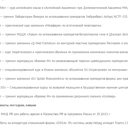
98гг. — курс английского языка в «Английской Академии» при Дипломатической Академии МИ
. — тренинг Лаборатории Филорга по использованию препаратов Эмбриобласт, AcHyal, NCTF-135.
3г. — практический курс компании «Мезофарм» по эстетической мезотерапии.
г. — тренинг МЦЦК «Эклан» по использованию препаратов ботулотоксина типа А (Диспорт, Бото
3г. — тренинг компании «Q-Med Esthetics» по контурной пластике препаратами Рестилайн и его
г. — курс теоретического и практического обучения по применению химических пилингов компан
4г. — тренинг корпорации «Валлекс-М» по омолаживающей терапии швейцарскими препаратами
4г. — специализированный курс в Италии компании «Blueshine Srl Unipersonale» по методика
г. — тренинг компании «Dr. Spiller Biocosmetics» по использованию препаратов фирмы для про
2.05г. — Специализированные курсы по лазерной медицине в Государственном научном центр
7г. — тренинг корпорации «Валлекс-М» по применению срединного пилинга «Unideep».
икаты, методики, навыки
т МИД РФ для работы врачом в Посольствах РФ за пределами России от 29.10.02 г.
оты на аппаратуре итальянской фирмы «DEKA»: IPL-системы, лазер Ndyag, аппарат Triactiv, C