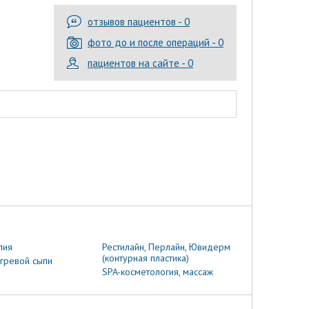
отзывов пациентов - 0
фото до и после операций - 0
пациентов на сайте - 0
пия
Рестилайн, Перлайн, Ювидерм
(контурная пластика)
гревой сыпи
SPA-косметология, массаж