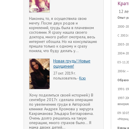
Крат
12 ле
Опыт р
Наконец то, я осуществила свою
мечту. После двух родов и
2000-20
кормлений, грудь была в плачевном
состоянии. Я сразу нашла своего
С 2002г
доктора, много работ смотрела, весь
интернет обошла. Но на консультацию
2003-20
пришла только к одному и сразу
поняла, что буду делать у...
2004-20
Новая грудь! Новые
03-11.2
ощущения!
2006г. 
27 окт. 2019 г.
пользователь -
Ксю
Образо
1991-19
Хочу поделиться своей историей.) В
1997-20
сентябре 2017г. сделала операцию
по увеличению груди в Авторской
венероло
клинике Андрея Хромова у хирурга
Кахраманова Эльдара Бегларовича.
09-10.0
Очень долго решалась на такую
«Медици
операцию, много страхов было... Я
мама двоих детей...
Курсы и