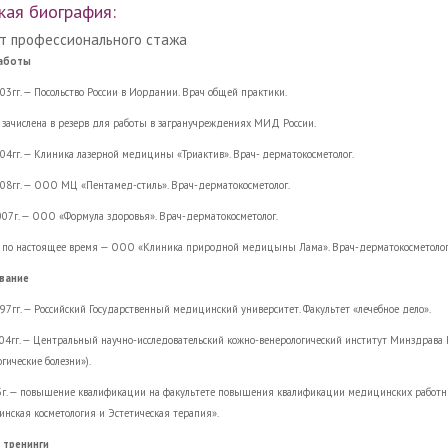
кая биография:
т профессионального стажа
аботы
03гг. — Посольство России в Иордании. Врач общей практики.
. зачислена в резерв для работы в загранучреждениях МИД России.
04гг. — Клиника лазерной медицины «Триактив». Врач- дерматокосметолог.
08гг. — ООО МЦ «Пентамед-стиль». Врач-дерматокосметолог.
007г. — ООО «Формула здоровья». Врач-дерматокосметолог.
— по настоящее время — ООО «Клиника природной медицыны Лама». Врач-дерматокосметолог
вание
97гг. — Российский Государственный медицинский университет. Факультет «лечебное дело».
04гг. — Центральный научно-исследовательский кожно-венерологический институт Минздрава 
гические болезни»).
3г. — повышение квалификации на факультете повышения квалификации медицинских работни
нская косметология и Эстетическая терапия».
 тренинги