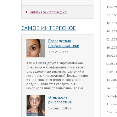
1996-19
читать все истории (173)
7.10.03г
19.10.0
САМОЕ ИНТЕРЕСНОЕ
14.11.03
02.12.0
Последствия
блефаропластики
16.12.03
27 окт. 2017 г.
16.02.0
Как и любая другая хирургическая
01.03.0
операция – блефаропластика несет
определенные риски осложнений и
24.04.04
негативных последствий. Большинство
из них являются проявляются очень
14-25.0
редко и являются следствием
игнорирования предписаний врача.
26.10.0
Сертиф
Отек после
ринопластики
Аттеста
15 февр. 2018 г.
Опыт раб