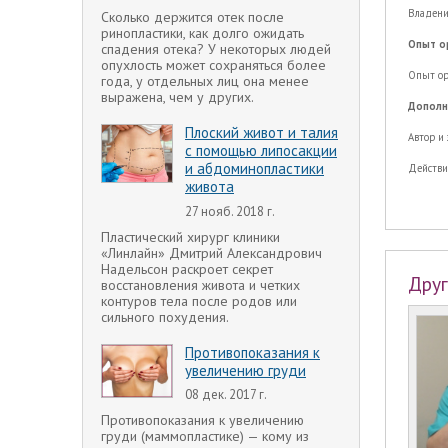
Владени
Сколько держится отек после
ринопластики, как долго ожидать
Опыт ор
спадения отека? У некоторых людей
опухлость может сохраняться более
Опыт ор
года, у отдельных лиц она менее
выражена, чем у других.
Дополн
Плоский живот и талия
Автор и
с помощью липосакции
и абдоминопластики
Действи
живота
27 нояб. 2018 г.
Пластический хирург клиники
«Линлайн» Дмитрий Александрович
Надельсон раскроет секрет
Друг
восстановления живота и четких
контуров тела после родов или
сильного похудения.
Противопоказания к
увеличению груди
08 дек. 2017 г.
Противопоказания к увеличению
груди (маммопластике) — кому из