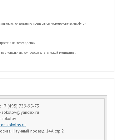
яции, использованию препаратов косметологических фирм.
рессе и на телевидении.
национальных конгрессов эстетической медицины.
 +7 (495) 739-95-73
dr-sokolov@yandex.ru
r-sokolov
tor-sokolov.ru
осква, Научный проезд 14А стр.2