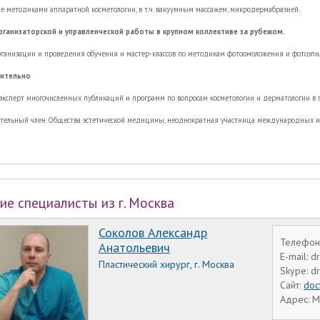
е методиками аппаратной косметологии, в т.ч. вакуумным массажем, микродермабразией.
ганизаторской и управленческой работы в крупном коллективе за рубежом.
ганизации и проведения обучения и мастер-классов по методикам фотоомоложения и фотоэпил
ительно
 эксперт многочисленных публикаций и программ по вопросам косметологии и дерматологии в п
тельный член Общества эстетической медицины, неоднократная участница международных и 
ие специалисты из г. Москва
Соколов Александр
Телефон:
Анатольевич
E-mail: 
Пластический хирург, г. Москва
Skype: d
Сайт:
doc
Адрес: М