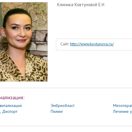
Клиника Ковтуновой Е.Н
Сайт:
http://www.kovtunova.ru/
иализация:
витализация
Эмбриобласт
Мезотера
, Диспорт
Пилинг
Лечение у