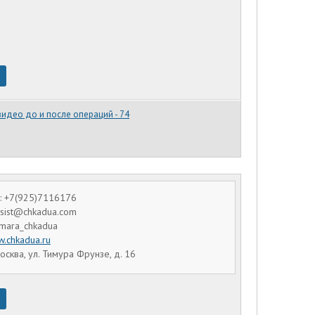
видео до и после операций - 74
: +7(925)7116176
assist@chkadua.com
amara_chkadua
.chkadua.ru
осква, ул. Тимура Фрунзе, д. 16