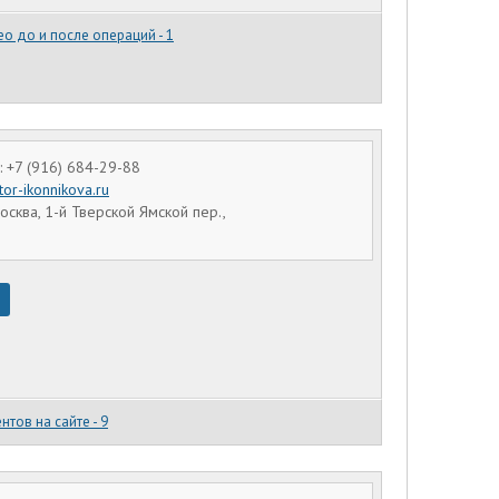
о до и после операций - 1
 +7 (916) 684-29-88
tor-ikonnikova.ru
осква, 1-й Тверской Ямской пер.,
нтов на сайте - 9