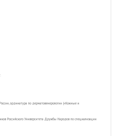
.
России, ординатура по дерматовенерологии («Кожные и
ков Российского Университета Дружбы Народов по специализации