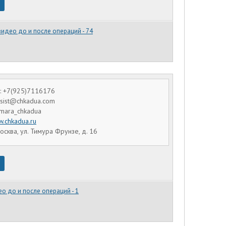
видео до и после операций - 74
: +7(925)7116176
assist@chkadua.com
amara_chkadua
.chkadua.ru
осква, ул. Тимура Фрунзе, д. 16
о до и после операций - 1