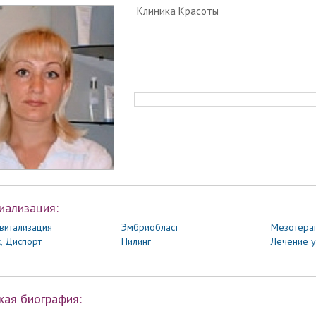
Клиника Красоты
иализация:
витализация
Эмбриобласт
Мезотера
, Диспорт
Пилинг
Лечение у
кая биография: