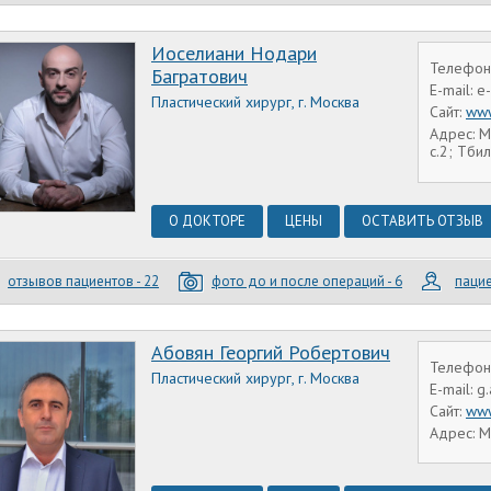
Иоселиани Нодари
Телефон:
Багратович
E-mail: e
Пластический хирург, г. Москва
Сайт:
www
Адрес: М
с.2; Тбил
О ДОКТОРЕ
ЦЕНЫ
ОСТАВИТЬ ОТЗЫВ
отзывов пациентов - 22
фото до и после операций - 6
пацие
Абовян Георгий Робертович
Телефон:
Пластический хирург, г. Москва
E-mail: 
Сайт:
www
Адрес: М