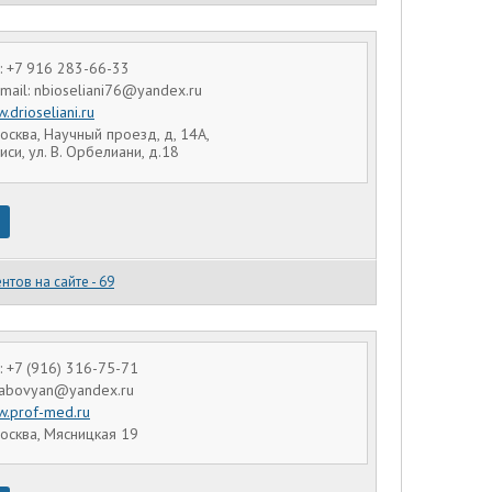
 +7 916 283-66-33
-mail: nbioseliani76@yandex.ru
.drioseliani.ru
осква, Научный проезд, д, 14А,
иси, ул. В. Орбелиани, д.18
нтов на сайте - 69
 +7 (916) 316-75-71
g.abovyan@yandex.ru
.prof-med.ru
осква, Мясницкая 19