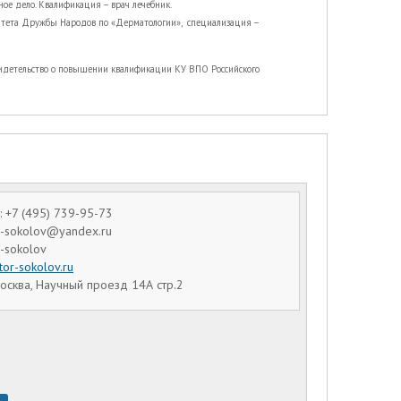
ое дело. Квалификация – врач лечебник.
итета Дружбы Народов по «Дерматологии», специализация –
видетельство о повышении квалификации КУ ВПО Российского
 +7 (495) 739-95-73
dr-sokolov@yandex.ru
r-sokolov
tor-sokolov.ru
осква, Научный проезд 14А стр.2