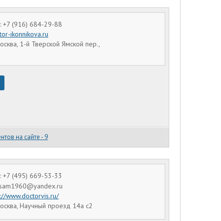
 +7 (916) 684-29-88
tor-ikonnikova.ru
осква, 1-й Тверской Ямской пер.,
нтов на сайте - 9
 +7 (495) 669-53-33
Visam1960@yandex.ru
p://www.doctorvis.ru/
осква, Научный проезд 14а с2