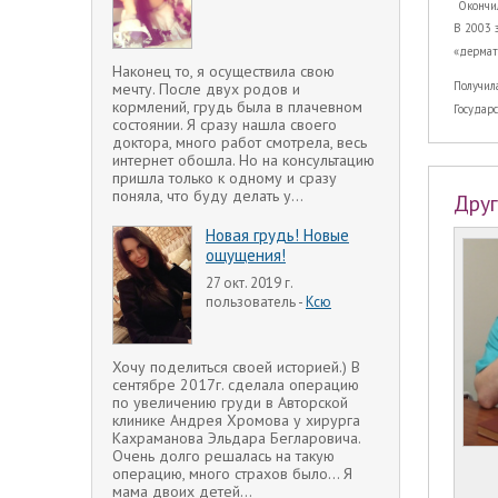
Окончил
В 2003 
«дермат
Наконец то, я осуществила свою
Получил
мечту. После двух родов и
кормлений, грудь была в плачевном
Государ
состоянии. Я сразу нашла своего
доктора, много работ смотрела, весь
интернет обошла. Но на консультацию
пришла только к одному и сразу
поняла, что буду делать у...
Друг
Новая грудь! Новые
ощущения!
27 окт. 2019 г.
пользователь -
Ксю
Хочу поделиться своей историей.) В
сентябре 2017г. сделала операцию
по увеличению груди в Авторской
клинике Андрея Хромова у хирурга
Кахраманова Эльдара Бегларовича.
Очень долго решалась на такую
операцию, много страхов было... Я
мама двоих детей...