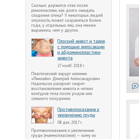
Сколько держится отек после
ринопластики, как долго ожидать
спадения отека? У некоторых людей
опухлость может сохраняться более
года, у отдельных лиц она менее
выражена, чем у других.
Плоский живот и талия
с помощью липосакции
и абдоминопластики
живота
27 нояб. 2018 г.
Пластический хирург клиники
«Линлайн» Дмитрий Александрович
Надельсон раскроет секрет
восстановления живота и четких
контуров тела после родов или
сильного похудения.
Противопоказания к
увеличению груди
08 дек. 2017 г.
Противопоказания к увеличению
груди (маммопластике) — кому из