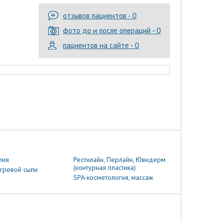
отзывов пациентов - 0
фото до и после операций - 0
пациентов на сайте - 0
пия
Рестилайн, Перлайн, Ювидерм
(контурная пластика)
гревой сыпи
SPA-косметология, массаж