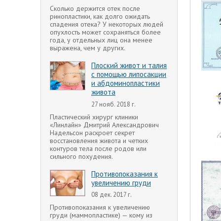
Сколько держится отек после
ринопластики, как долго ожидать
спадения отека? У некоторых людей
опухлость может сохраняться более
года, у отдельных лиц она менее
выражена, чем у других.
Плоский живот и талия
с помощью липосакции
и абдоминопластики
живота
27 нояб. 2018 г.
Пластический хирург клиники
«Линлайн» Дмитрий Александрович
Надельсон раскроет секрет
восстановления живота и четких
контуров тела после родов или
сильного похудения.
Противопоказания к
увеличению груди
08 дек. 2017 г.
Противопоказания к увеличению
груди (маммопластике) — кому из