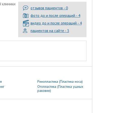
й клиники
отзывов пациентов - 0
фото до и после операций - 4
видео до и после операций - 4
пациентов на сайте - 3
я
Ринопластика (Пластика носа)
инг
Отопластика (Пластика ушных
раковин)