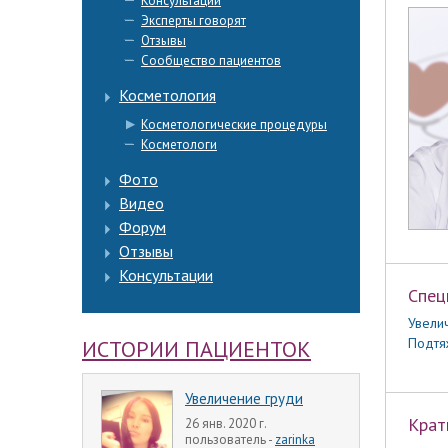
Консультации
Эксперты говорят
Отзывы
Сообщество пациентов
Косметология
Косметологические процедуры
Косметологи
Фото
Видео
Форум
Отзывы
Консультации
Спец
Увели
Подтя
ИСТОРИИ ПАЦИЕНТОК
Увеличение груди
Крат
26 янв. 2020 г.
пользователь -
zarinka