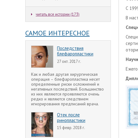
С 199
читать все истории (173)
В нас
Спец
САМОЕ ИНТЕРЕСНОЕ
Спец
серт
Последствия
отори
блефаропластики
Научн
27 окт. 2017 г.
Ежего
Как и любая другая хирургическая
Дипл
операция – блефаропластика несет
определенные риски осложнений и
негативных последствий. Большинство
из них являются проявляются очень
редко и являются следствием
игнорирования предписаний врача.
Отек после
ринопластики
15 февр. 2018 г.