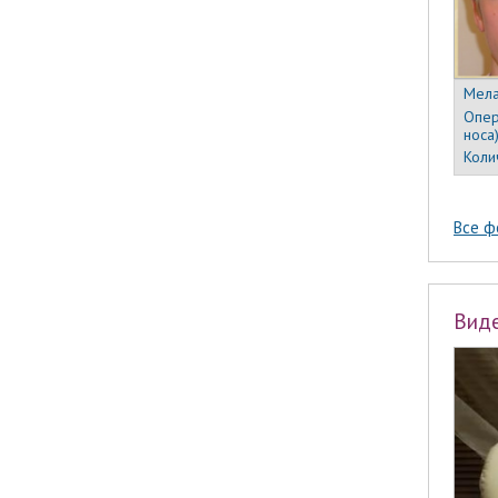
Мела
Опер
носа
Коли
Все ф
Вид