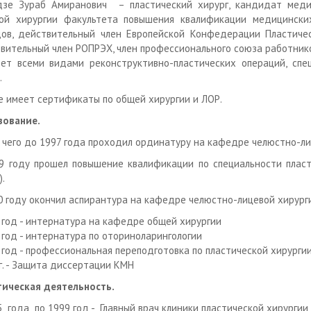
зе Зураб Амиранович – пластический хирург, кандидат меди
ой хирургии факультета повышения квалификации медицински
ов, действительный член Европейской Конфедерации Пластичес
вительный член РОПРЭХ, член профессионального союза работник
ет всеми видами реконструктивно-пластических операций, спец
.
е имеет сертификаты по общей хирургии и ЛОР.
зование.
 чего до 1997 года проходил ординатуру на кафедре челюстно-л
9 году прошел повышение квалификации по специальности пласт
).
0 году окончил аспирантура на кафедре челюстно-лицевой хирург
 год - интернатура на кафедре общей хирургии
 год - интернатура по оториноларингологии
 год - профессиональная переподготовка по пластической хирурги
г. - Защита диссертации КМН
ическая деятельность.
5 года по 1999 год - Главный врач клиники пластической хирургии