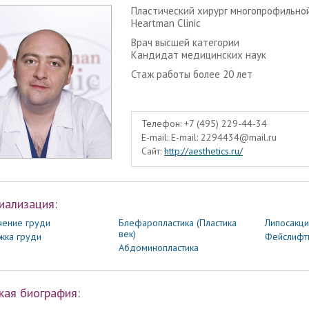
Пластический хирург многопрофильно
Heartman Clinic
Врач высшей категории
Кандидат медицинских наук
Стаж работы более 20 лет
Телефон:
+7 (495) 229-44-34
E-mail:
E-mail: 2294434@mail.ru
Сайт:
http://aesthetics.ru/
иализация:
чение груди
Блефаропластика (Пластика
Липосакци
век)
жка груди
Фейслифт
Абдоминопластика
кая биография: