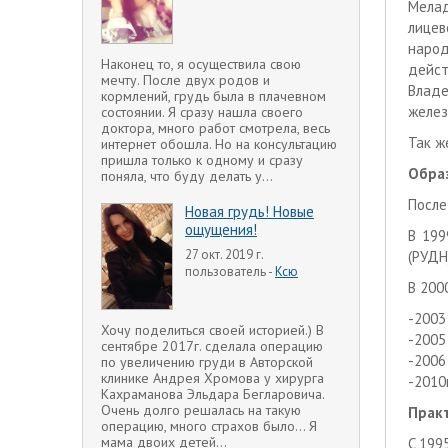
Мелад
лицев
народ
Наконец то, я осуществила свою
дейст
мечту. После двух родов и
Владе
кормлений, грудь была в плачевном
желез
состоянии. Я сразу нашла своего
доктора, много работ смотрела, весь
Так ж
интернет обошла. Но на консультацию
пришла только к одному и сразу
Обра
поняла, что буду делать у...
После
Новая грудь! Новые
ощущения!
В 199
27 окт. 2019 г.
(РУДН
пользователь -
Ксю
В 200
-2003
Хочу поделиться своей историей.) В
-2005
сентябре 2017г. сделала операцию
-2006
по увеличению груди в Авторской
клинике Андрея Хромова у хирурга
-2010
Кахраманова Эльдара Бегларовича.
Очень долго решалась на такую
Практ
операцию, много страхов было... Я
мама двоих детей...
C 199