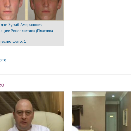
дзе Зураб Амиранович
ация:
Ринопластика (Пластика
)
чество фото:
1
ото
ео