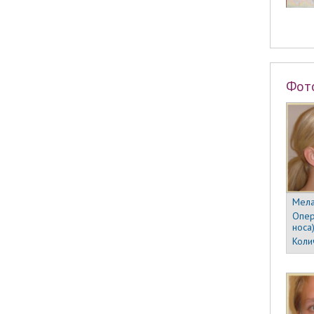
Фот
Мела
Опер
носа
Коли