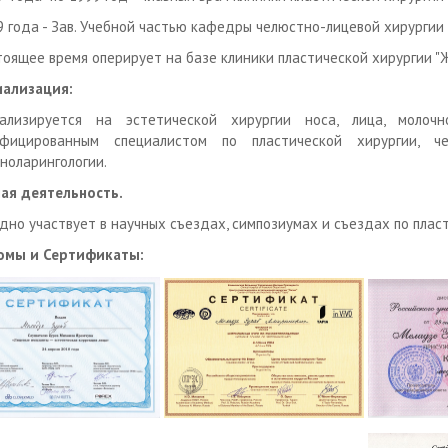
9 года - Зав. Учебной частью кафедры челюстно-лицевой хирурги
тоящее время оперирует на базе клиники пластической хирургии "Ж
иализация:
иализируется на эстетической хирургии носа, лица, моло
ифицированным специалистом по пластической хирургии, ч
ноларингологии.
ая деятельность.
дно участвует в научных съездах, симпозиумах и съездах по плас
омы и Сертификаты: