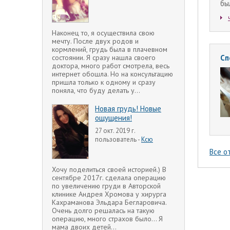
бы
Наконец то, я осуществила свою
мечту. После двух родов и
кормлений, грудь была в плачевном
Сп
состоянии. Я сразу нашла своего
доктора, много работ смотрела, весь
интернет обошла. Но на консультацию
пришла только к одному и сразу
поняла, что буду делать у...
Новая грудь! Новые
ощущения!
27 окт. 2019 г.
пользователь -
Ксю
Все о
Хочу поделиться своей историей.) В
сентябре 2017г. сделала операцию
по увеличению груди в Авторской
клинике Андрея Хромова у хирурга
Кахраманова Эльдара Бегларовича.
Очень долго решалась на такую
операцию, много страхов было... Я
мама двоих детей...