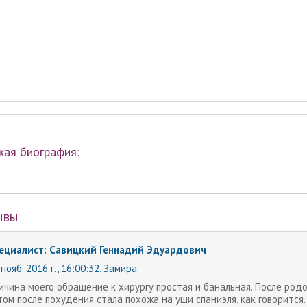
кая биография:
ывы
ециалист: Савицкий Геннадий Эдуардович
нояб. 2016 г., 16:00:32
,
Замира
ичина моего обращение к хирургу простая и банальная. После родов
том после похудения стала похожа на уши спаниэля, как говорится