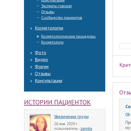
Консультации
Эксперты говорят
Отзывы
Сообщество пациентов
Косметология
Косметологические процедуры
Косметологи
Фото
Видео
Крат
Форум
Отзывы
Консультации
Отз
ИСТОРИИ ПАЦИЕНТОК
Сп
06 
Увеличение груди
Пр
26 янв. 2020 г.
по
пользователь -
zarinka