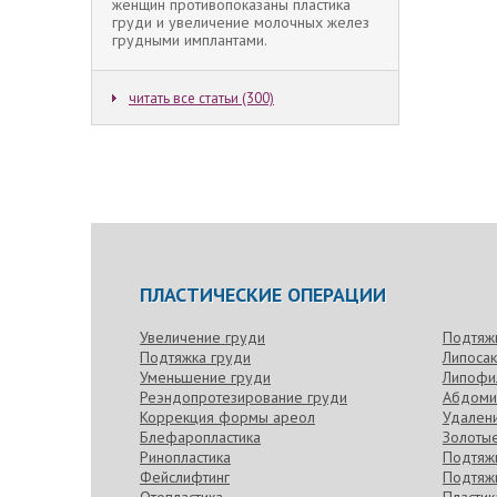
женщин противопоказаны пластика
груди и увеличение молочных желез
грудными имплантами.
читать все статьи (300)
ПЛАСТИЧЕСКИЕ ОПЕРАЦИИ
Увеличение груди
Подтяж
Подтяжка груди
Липоса
Уменьшение груди
Липофи
Реэндопротезирование груди
Абдоми
Коррекция формы ареол
Удален
Блефаропластика
Золотые
Ринопластика
Подтяжк
Фейслифтинг
Подтяжк