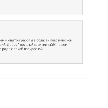
ем и опытом работы в области пластической
аций. Добрый,веселый,позитивный!В нашем
 роде,с такой прекрасной...