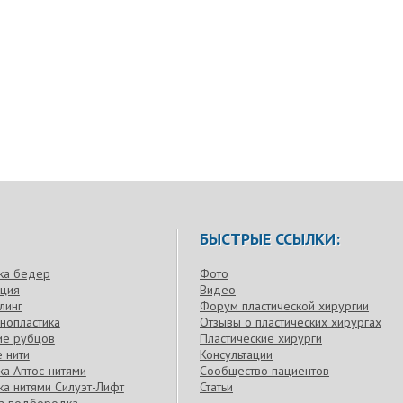
БЫСТРЫЕ ССЫЛКИ:
ка бедер
Фото
кция
Видео
линг
Форум пластической хирургии
нопластика
Отзывы о пластических хирургах
ие рубцов
Пластические хирурги
 нити
Консультации
а Аптос-нитями
Сообщество пациентов
а нитями Силуэт-Лифт
Статьи