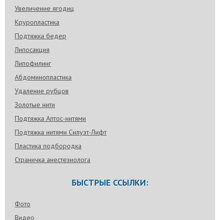
Увеличение ягодиц
Круропластика
Подтяжка бедер
Липосакция
Липофилинг
Абдоминопластика
Удаление рубцов
Золотые нити
Подтяжка Аптос-нитями
Подтяжка нитями Силуэт-Лифт
Пластика подбородка
Страничка анестезиолога
БЫСТРЫЕ ССЫЛКИ:
Фото
Видео