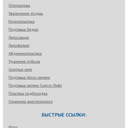
Отопластика
Увеличение ягодиц
Круропластика
Подтяжка бедер
Липосакция
Липофилинг
Абдоминопластика
Удаление рубцов
Золотые нити
Подтяжка Аптос-нитями
Подтяжка нитями Силуэт-Лифт
Пластика подбородка
Страничка анестезиолога
БЫСТРЫЕ ССЫЛКИ:
Фото