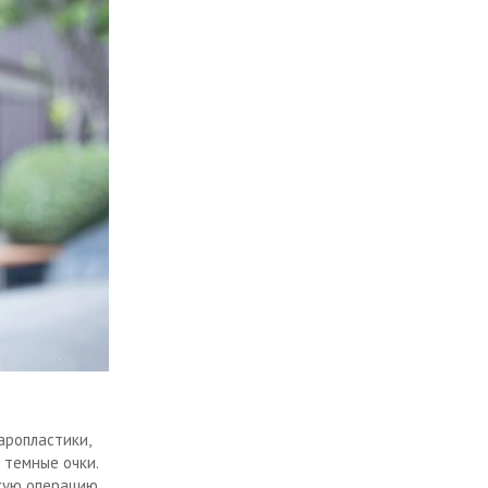
аропластики,
 темные очки.
кую операцию.