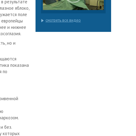
 в результате
лазное яблоко,
сужается поле
смотреть все видео
а европейцы
нее и нижнее
осоглазия.
ть, но и
ращаются
стика показана
я по
тривенной
ию
наркозом.
и без.
у которых