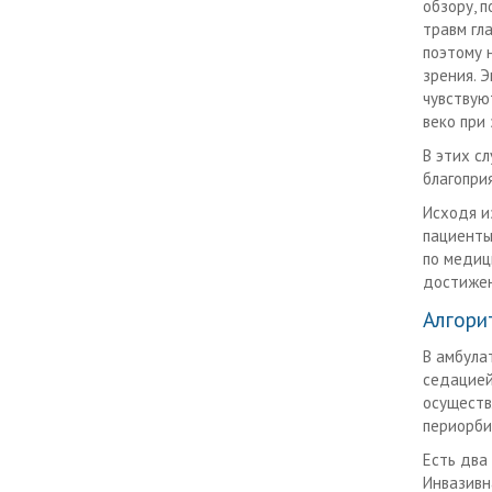
обзору, 
травм гл
поэтому 
зрения. 
чувствую
веко при
В этих с
благопри
Исходя и
пациенты
по медиц
достижен
Алгори
В амбула
седацией
осуществ
периорби
Есть два
Инвазивн