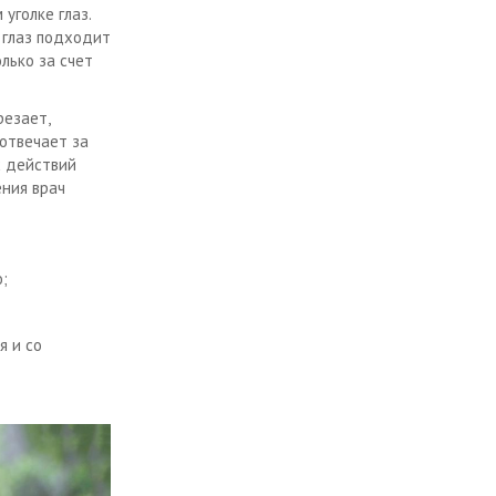
уголке глаз.
 глаз подходит
лько за счет
резает,
 отвечает за
х действий
ения врач
;
я и со