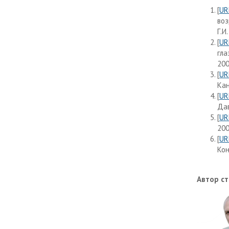
[
UR
воз
Г.И
[
UR
гла
200
[
UR
Кан
[
UR
Дав
[
UR
200
[
UR
Кон
Автор ст