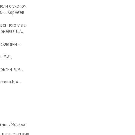
щели с учетом
.Н., Корнеев
реннего угла
рнеева Е.А.,
 складки –
 У.А.,
рыгин Д.А.,
това И.А.,
ии г. Москва
стических,