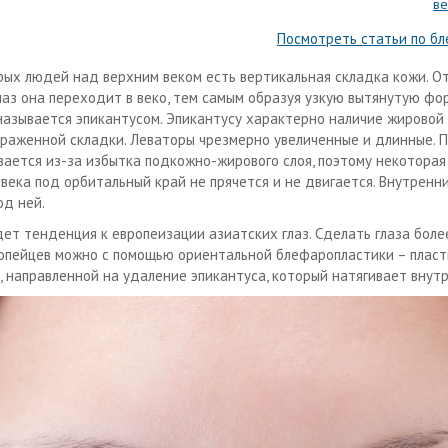
ве
Посмотреть статьи по б
рых людей над верхним веком есть вертикальная складка кожи. О
глаз она переходит в веко, тем самым образуя узкую вытянутую фор
называется эпикантусом. Эпикантусу характерно наличие жировой
ыраженной складки. Леваторы чрезмерно увеличенные и длинные. 
вается из-за избытка подкожно-жирового слоя, поэтому некоторая
 века под орбитальный край не прячется и не двигается. Внутренни
од ней.
дет тенденция к европеизации азиатских глаз. Сделать глаза бол
ропейцев можно с помощью ориентальной блефаропластики – плас
, направленной на удаление эпикантуса, который натягивает внутр