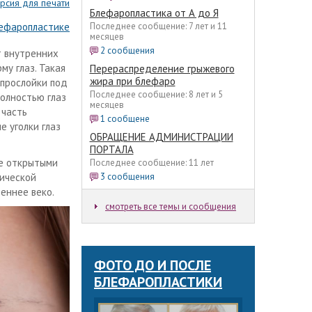
рсия для печати
Блефаропластика от А до Я
лефаропластике
Последнее сообщение: 7 лет и 11
месяцев
2 сообщения
т внутренних
му глаз. Такая
Перераспределение грыжевого
жира при блефаро
 прослойки под
Последнее сообщение: 8 лет и 5
Полностью глаз
месяцев
 часть
1 сообщене
е уголки глаз
ОБРАЩЕНИЕ АДМИНИСТРАЦИИ
ПОРТАЛА
ее открытыми
Последнее сообщение: 11 лет
тической
3 сообщения
еннее веко.
смотреть все темы и сообщения
ФОТО ДО И ПОСЛЕ
БЛЕФАРОПЛАСТИКИ