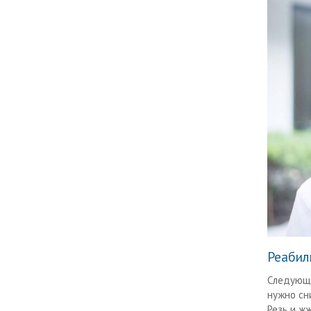
Реабил
Следующи
нужно сн
Резь и ж