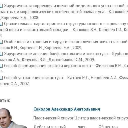
L
] Хирургическая коррекция изменений медиального угла глазной 
растных и морфологических особенностей эпикантуса – Канюков В
., Корнеева Е.А., 2008.
L
] Сравнительная характеристика структуры кожного покрова внут
зной щели и эпикантальной складки – Канюков В.Н., Корнеев Г.И., Ко
9.
L
] Особенности строения и хирургического лечения эпикантальной
юков В.Н., Корнеев Г.И., Корнеева Е.А., 2009.
L
] Хирургическое лечение блефарохалазии и эпикантуса – Курбанов
латов А.А., Юнусова З.И., Джанобилова С.М., 2009.
L
] Способ формирования складки верхнего века – Филиппов В.М., Ст
4.
L
] Способ устранения эпикантуса – Катаев М.Г., Неробеев А.И., Фила
онец О.А., 2002.
атьи:
Соколов Александр Анатольевич
Пластический хирург Центра пластической хирург
Действительный член Общества пла