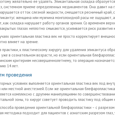
поэтому желательно ее удалять. Эпикантальная складка образуется
аз, системном приеме определенных медикаментов. Она давит на г
нарушается отток слезной жидкости, смещается ресничный край, 
Эпикантус женщина или мужчина монголоидной расы не ощущают, 
т, как складка нарушает работу органов зрения. Со временем верх
 закрытых глазах неплотно смыкаются, усиливается риск развития к
лучаях ориентальная пластика век не просто корректирует внешнос
ятно влияет на зрение.
з практики, к пластическому хирургу для удаления эпикантуса об
 уже в сознательном возрасте, но если ориентальная блефаропла
инским критериям несовершеннолетнему, то операция назначаетс
ию 14 лет.
тм проведения
торных условиях выполняется ориентальная пластика век под вну
 или местной анестезией. Если же ориентальная блефаропластика
ляется комплексно с другими манипуляциями по совершенствован
тальной зоны, то хирург советует проводить пластику под общим 
 способа проведения ориентальной блефаропластики – с разрезом 
ая методика подходит для пациентов с азиатским разрезом глаз, 