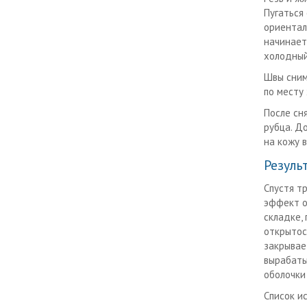
Пугаться
ориентал
начинает
холодный
Швы сним
по месту
После сн
рубца. Д
на кожу 
Резуль
Спустя т
эффект о
складке,
открытос
закрывае
вырабаты
оболочки 
Список и