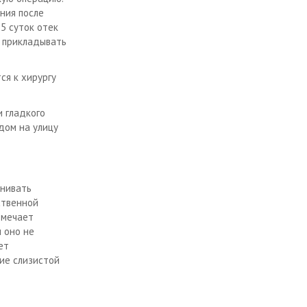
ения после
5 суток отек
ь прикладывать
ся к хирургу
и гладкого
дом на улицу
енивать
ственной
тмечает
и оно не
ет
ие слизистой