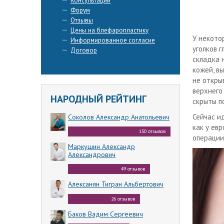
Консультации
Форум
Отзывы
Цены на блефаропластику
У некото
Информированное согласие
уголков 
Договор
складка 
кожей, в
не откры
верхнего
НАРОДНЫЙ РЕЙТИНГ
скрыты п
Сейчас и
Соколов Александр Анатольевич
как у ев
150 отзывов
операции
Маркушин Александр
Александрович
49 отзывов
Алексанян Тигран Альбертович
26 отзывов
Баков Вадим Сергеевич