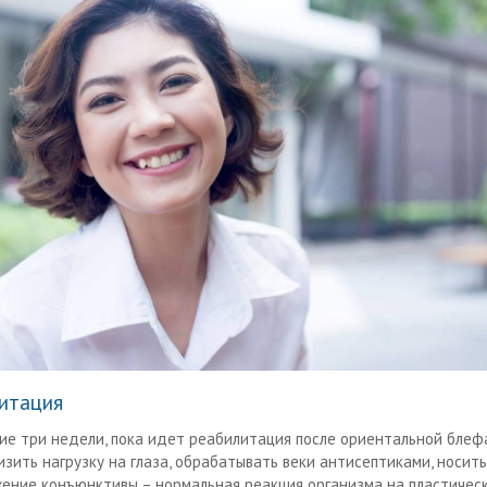
итация
е три недели, пока идет реабилитация после ориентальной блеф
изить нагрузку на глаза, обрабатывать веки антисептиками, носить
жение конъюнктивы – нормальная реакция организма на пластичес