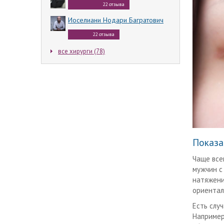
22 отзыва
Иоселиани Нодари Багратович
22 отзыва
все хирурги (78)
Показа
Чаще все
мужчин с
натяжени
ориентал
Есть слу
Например