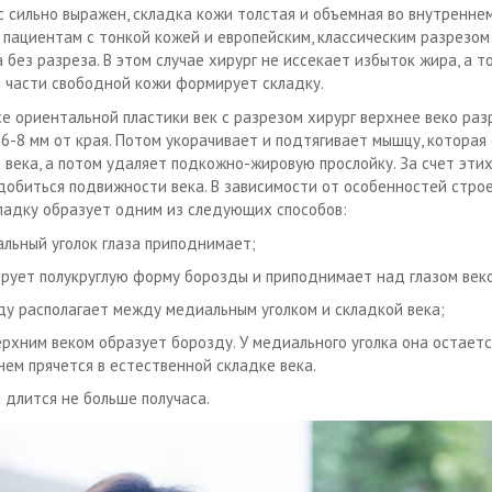
с сильно выражен, складка кожи толстая и объемная во внутреннем 
пациентам с тонкой кожей и европейским, классическим разрезом
без разреза. В этом случае хирург не иссекает избыток жира, а то
 части свободной кожи формирует складку.
се ориентальной пластики век с разрезом хирург верхнее веко раз
 6-8 мм от края. Потом укорачивает и подтягивает мышцу, которая
 века, а потом удаляет подкожно-жировую прослойку. За счет эти
добиться подвижности века. В зависимости от особенностей стро
ладку образует одним из следующих способов:
альный уголок глаза приподнимает;
рует полукруглую форму борозды и приподнимает над глазом веко
ду располагает между медиальным уголком и складкой века;
рхним веком образует борозду. У медиального уголка она остаетс
нем прячется в естественной складке века.
 длится не больше получаса.