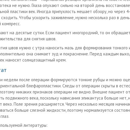
 отека не нужно. Глаза опухают сильно на второй день восстановл
ьной пластики век. Иногда припухлость мешает обзору, но через 4-
 сходить. Чтобы ускорить заживление, нужно несколько раз в ден
 компресс.
ают на десятые сутки. Если пациент иногородний, то он обращает
 жительства для снятия швов.
ятия швов нужно с утра наносить мазь для формирования тонкого 
ополнительно она снимает зуд и покраснение. Перед каждым выхо
век наносят солнцезащитный крем.
тат
ри недели после операции формируются тонкие рубцы и можно оц
риентальной блефаропластики. Следы от операции скрыты в есте
 поэтому никаких признаков операции не видно. Внешне пациент о
ть подвижного века, поскольку нависания эпикантуса больше нет, 
т веко. Поле зрения расширяется. Через несколько месяцев начина
ваться больше слезной жидкости, поэтому нормализуется состоян
глаз.
спользуемой литературы: