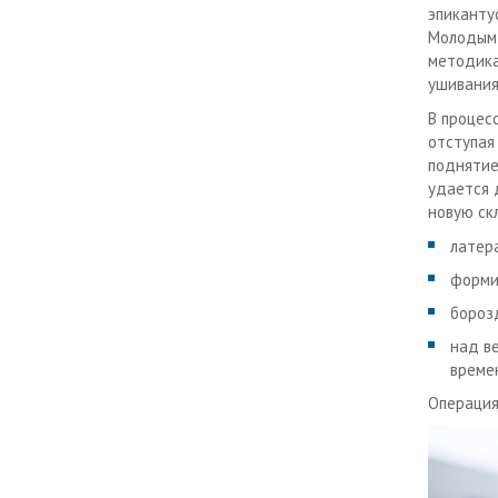
эпиканту
Молодым 
методика 
ушивания
В процес
отступая
поднятие
удается 
новую ск
латер
форми
бороз
над ве
време
Операция