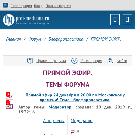
Регистрация
Вход
Полная версия
Главная
/
Форум
/
Блефаропластика
/
ПРЯМОЙ ЭФИР.
Правила форума
Регистрация
Войти
ПРЯМОЙ ЭФИР.
ТЕМЫ ФОРУМА
9
Прямой эфир 24 декабря в 20:00 по Московскому
времени! Тема - блефаропластика.
1
Автор темы:
Модератор
, создана: 19 дек. 2019 г.,
19:32:16
Автор темы
Модератор
9