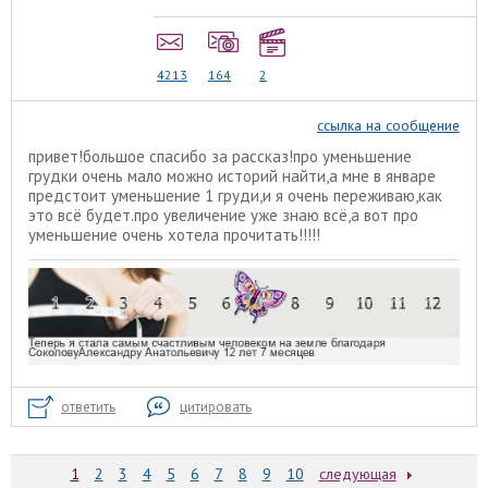
4213
164
2
ссылка на сообщение
привет!большое спасибо за рассказ!про уменьшение
грудки очень мало можно историй найти,а мне в январе
предстоит уменьшение 1 груди,и я очень переживаю,как
это всё будет.про увеличение уже знаю всё,а вот про
уменьшение очень хотела прочитать!!!!!
ответить
цитировать
1
2
3
4
5
6
7
8
9
10
следующая