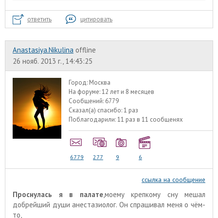
ответить
цитировать
Anastasiya.Nikulina
offline
26 нояб. 2013 г., 14:43:25
Город:
Москва
На форуме:
12 лет и 8 месяцев
Сообщений:
6779
Сказал(а) спасибо:
1 раз
Поблагодарили:
11 раз в 11 сообщенях
6779
277
9
6
ссылка на сообщение
Проснулась я в палате
,моему крепкому сну мешал
добрейший души анестазиолог. Он спрашивал меня о чём-
то,