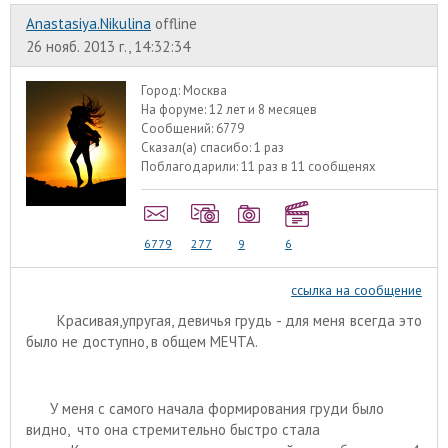
Anastasiya.Nikulina
offline
26 нояб. 2013 г., 14:32:34
Город:
Москва
На форуме:
12 лет и 8 месяцев
Сообщений:
6779
Сказал(а) спасибо:
1 раз
Поблагодарили:
11 раз в 11 сообщенях
6779
277
9
6
ссылка на сообщение
Красивая,упругая, девичья грудь - для меня всегда это
было не доступно, в общем МЕЧТА.
У меня с самого начала формирования груди было
видно, что она стремительно быстро стала