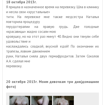
18 октября 2013г.
Я пришла в назначенное время на перевязку. Шла в клинику
и несла свои «хрустальные»
тити. На перевязке мне также медсестра Наталья
повторила процедуру
герудотерапии на правую грудь. Две голодные
«красавицы» жадно сосали мою
кровушку, но на этот раз минут 40. Видно они тянули себе
удовольствие и
наслаждались сладкой, вкусной едой! По окончании их
трапезы, ловким движением
руки, Наталья сняла двух гермафродитов. Затем Соколов
А.А. сделал мне
перевязку.
20 октября 2013г. Моим девочкам три дня(домашнее
фото)