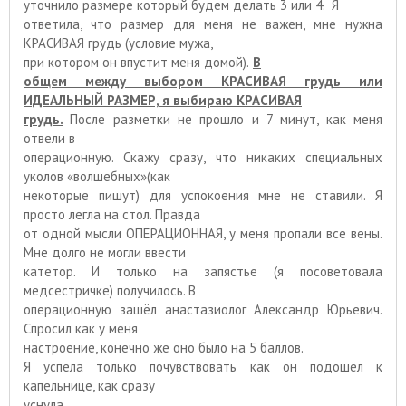
уточнило размере который будем делать 3 или 4. Я
ответила, что размер для меня не важен, мне нужна
КРАСИВАЯ грудь (условие мужа,
при котором он впустит меня домой).
В
общем между выбором КРАСИВАЯ грудь или
ИДЕАЛЬНЫЙ РАЗМЕР, я выбираю КРАСИВАЯ
грудь.
После разметки не прошло и 7 минут, как меня
отвели в
операционную. Скажу сразу, что никаких специальных
уколов «волшебных»(как
некоторые пишут) для успокоения мне не ставили. Я
просто легла на стол. Правда
от одной мысли ОПЕРАЦИОННАЯ, у меня пропали все вены.
Мне долго не могли ввести
катетор. И только на запястье (я посоветовала
медсестричке) получилось. В
операционную зашёл анастазиолог Александр Юрьевич.
Спросил как у меня
настроение, конечно же оно было на 5 баллов.
Я успела только почувствовать как он подошёл к
капельнице, как сразу
уснула.