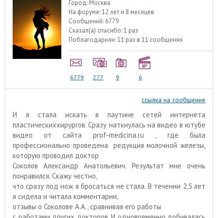
Город:
Москва
На форуме:
12 лет и 8 месяцев
Сообщений:
6779
Сказал(а) спасибо:
1 раз
Поблагодарили:
11 раз в 11 сообщенях
6779
277
9
6
ссылка на сообщение
И я стала искать в паутине сетей интернета
пластическиххирургов. Сразу наткнулась на видео в
ютубе
видео от сайта
prof
-
medicina
.
ru
, где была
профессионально проведена редукция молочной железы,
которую проводил доктор
Соколов Александр Анатольевич. Результат мне очень
понравился. Скажу честно,
что сразу под нож я бросаться не стала. В течении 2,5 лет
я сидела и читала комментарии,
отзывы о Соколове А.А., сравнивая его работы
с работами других докторов. И одновременно добивалась