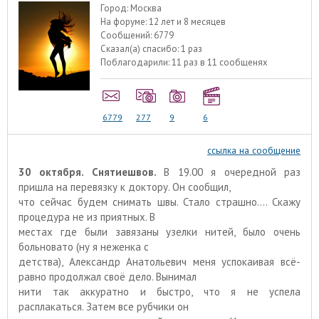
Город:
Москва
На форуме:
12 лет и 8 месяцев
Сообщений:
6779
Сказал(а) спасибо:
1 раз
Поблагодарили:
11 раз в 11 сообщенях
6779
277
9
6
ссылка на сообщение
30 октября. Снятиешвов.
В 19.00 я очередной раз
пришла на перевязку к доктору. Он сообщил,
что сейчас будем снимать швы. Стало страшно…. Скажу
процедура не из приятных. В
местах где были завязаны узелки нитей, было очень
больновато (ну я неженка с
детства), Александр Анатольевич меня успокаивая всё-
равно продолжал своё дело. Вынимал
нити так аккуратно и быстро, что я не успела
расплакаться. Затем все рубчики он