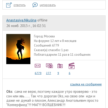
ответить
цитировать
Anastasiya.Nikulina
offline
26 нояб. 2013 г., 16:02:31
Город:
Москва
На форуме:
12 лет и 8 месяцев
Сообщений:
6779
Сказал(а) спасибо:
1 раз
Поблагодарили:
11 раз в 11 сообщенях
6779
277
9
6
ссылка на сообщение
Oks
сама не верю, поэтому каждое утро проверяю - это
сон или явь...... Так что дорогая Oks, на свою опи иди и
даже не думай о плохом, Александр Анатольевич просто
"Копперфилд"!!! МАГ!!! ВОЛШЕБНИК!!!