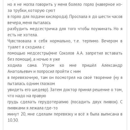
но я не могла говорить у меня болело горло (наверное из-
за трубки, которую суют
в горло для подачи кислорода). Проспала я до шести часов
вечера, меня пыталась
разбудить медсестричка для того чтобы поужинать. Но я
есть не хотела.
Чувствовала я себя нормально, т.е. терпимо. Вечером в
туалет я сходила с
помощью медсестры(мне Соколов А.А. запретил вставать
без помощи), а ночью я уже
ходила сама. Утром ко мне пришёл Александр
Анатольевич и попросил пройти с ним
в перевязочную, там он посмотрел на своё творение (ну я
пыталась одним глазком
увидеть его шедевр). Затем доктор принял решение о том,
что надо на правую
грудь сделать герудотерапию (посадить двух пиявок). С
пиявками я лежала где-то
минут 20, мне сделали перевязку и всё я была выписана в
10.30.