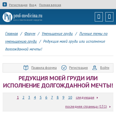
Регистрация
Вход
Полная версия
Главная
/
Форум
/
Уменьшение груди
/
Личные темы по
уменьшению груди
/
Редукция моей груди или исполнение
долгожданной мечты!
Правила форума
Регистрация
Войти
РЕДУКЦИЯ МОЕЙ ГРУДИ ИЛИ
ИСПОЛНЕНИЕ ДОЛГОЖДАННОЙ МЕЧТЫ!
1
2
3
4
5
6
7
8
9
10
следующая
последняя страница (131)