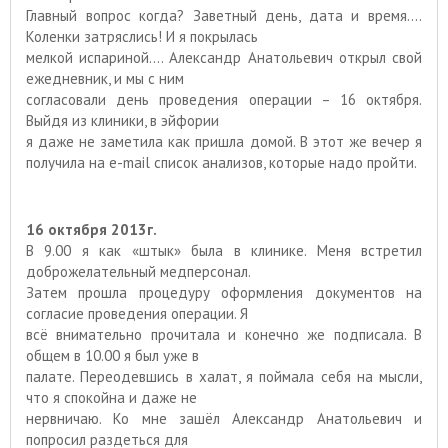
Главный вопрос когда? Заветный день, дата и время….
Коленки затряслись! И я покрылась
мелкой испариной…. Александр Анатольевич открыл свой
ежедневник, и мы с ним
согласовали день проведения операции – 16 октября.
Выйдя из клиники, в эйфории
я даже не заметила как пришла домой. В этот же вечер я
получила на
e
-
mail
список анализов, которые надо пройти.
16 октября 2013г.
В 9.00 я как «штык» была в клинике. Меня встретил
доброжелательный медперсонал.
Затем прошла процедуру оформления документов на
согласие проведения операции. Я
всё внимательно прочитала и конечно же подписала. В
общем в 10.00 я был уже в
палате. Переодевшись в халат, я поймала себя на мысли,
что я спокойна и даже не
нервничаю. Ко мне зашёл Александр Анатольевич и
попросил раздеться для