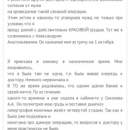
согласия от мужа
на проведение такой сложной операции.
Этим летом я наконец-то уговорила мужа, но только при
условии, что я
приду домой с действительно КРАСИВОЙ грудью. Тут же я
созвонилась с Александром
Анатольевичем. Он назначил мне встречу на 1 октября.
Я приехала в клинику в назначенное время. Мне
понравилось,
что я была там не одна, т.е. была живая очередь к
доктору. Немного нервничала и
В ТО же время радовалась, что одним шагом ближе к
своей мечте. По истечению
какого-то времени я уже сидела в кабинете у Соколова
А.А. Он посмотрел мою грудь и поставил диагноз
гипертрофия молочных желёз четвёртой стадии. Так как я
была уже подкована и
начитана про данную операцию, то вопросов к доктору у
меня практически не было.