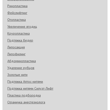
Ринопластика
Фейслифтинг
Отопластика
Увеличение ягодиц
Круропластика
Подтяжка бедер
Липосакция
Липофилинг
Абдоминопластика
Удаление рубцов
Золотые нити
Подтяжка Аптос-нитями
Подтяжка нитями Силуэт-Лифт
Пластика подбородка
Страничка анестезиолога