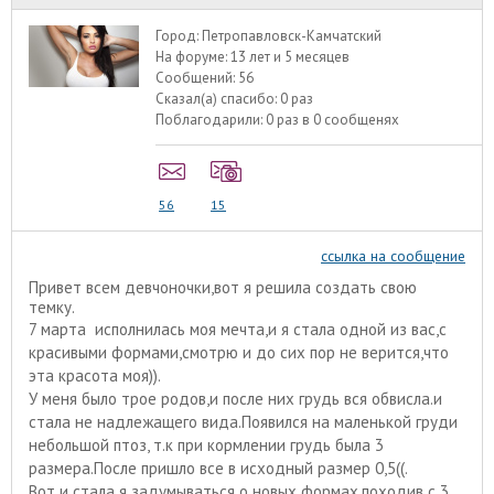
Город:
Петропавловск-Камчатский
На форуме:
13 лет и 5 месяцев
Сообщений:
56
Сказал(а) спасибо:
0 раз
Поблагодарили:
0 раз в 0 сообщенях
56
15
ссылка на сообщение
Привет всем девчоночки,вот я решила создать свою
темку.
7 марта исполнилась моя мечта,и я стала одной из вас,с
красивыми формами,смотрю и до сих пор не верится,что
эта красота моя)).
У меня было трое родов,и после них грудь вся обвисла.и
стала не надлежащего вида.Появился на маленькой груди
небольшой птоз, т.к при кормлении грудь была 3
размера.После пришло все в исходный размер 0,5((.
Вот и стала я задумываться о новых формах,походив с 3