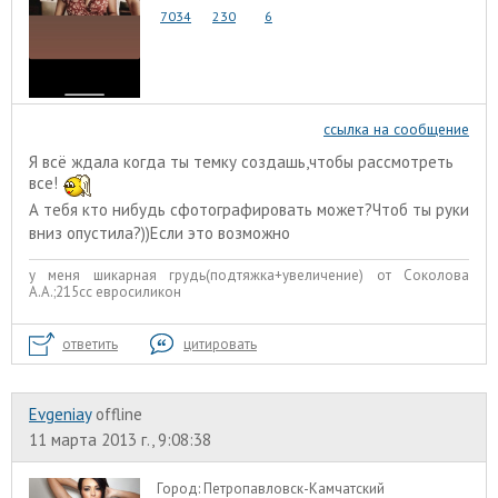
7034
230
6
ссылка на сообщение
Я всё ждала когда ты темку создашь,чтобы рассмотреть
все!
А тебя кто нибудь сфотографировать может?Чтоб ты руки
вниз опустила?))Если это возможно
у меня шикарная грудь(подтяжка+увеличение) от Соколова
А.А.;215сс евросиликон
ответить
цитировать
Evgeniay
offline
11 марта 2013 г., 9:08:38
Город:
Петропавловск-Камчатский