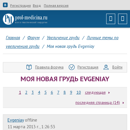
Регистрация
Вход
Полная версия
Главная
/
Форум
/
Увеличение груди
/
Личные темы по
увеличению груди
/
Моя новая грудь Evgeniay
Правила форума
Регистрация
Войти
МОЯ НОВАЯ ГРУДЬ EVGENIAY
1
2
3
4
5
6
7
8
9
10
следующая
последняя страница (14)
Evgeniay
offline
11 марта 2013 г., 1:26:53