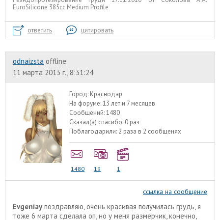
EuroSilicone 385сс Medium Profile
ответить
цитировать
odnaizsta
offline
11 марта 2013 г., 8:31:24
Город:
Краснодар
На форуме:
13 лет и 7 месяцев
Сообщений:
1480
Сказал(а) спасибо:
0 раз
Поблагодарили:
2 раза в 2 сообщенях
1480
19
1
ссылка на сообщение
Evgeniay
поздравляю, очень красивая получилась грудь, я
тоже 6 марта сделала оп, но у меня размерчик, конечно,