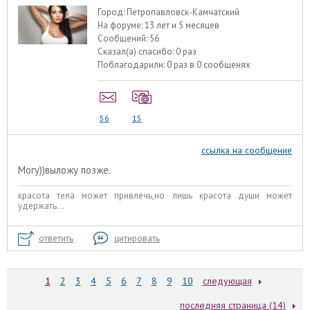
Город:
Петропавловск-Камчатский
На форуме:
13 лет и 5 месяцев
Сообщений:
56
Сказал(а) спасибо:
0 раз
Поблагодарили:
0 раз в 0 сообщенях
56
15
ссылка на сообщение
Могу))выложу позже.
красота тела может привлечь,но лишь красота души может
удержать...
ответить
цитировать
1
2
3
4
5
6
7
8
9
10
следующая
последняя страница (14)