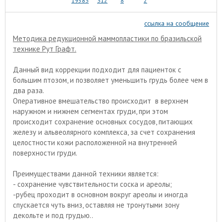
19583
312
8
2
ссылка на сообщение
Методика редукционной маммопластики по бразильской
технике Рут Графт.
Данный вид коррекции подходит для пациенток с
большим птозом, и позволяет уменьшить грудь более чем в
два раза.
Оперативное вмешательство происходит в верхнем
наружном и нижнем сегментах груди, при этом
происходит сохранение основных сосудов, питающих
железу и альвеолярного комплекса, за счет сохранения
целостности кожи расположенной на внутренней
поверхности груди.
Преимуществами данной техники является:
- сохранение чувствительности соска и ареолы;
-рубец проходит в основном вокруг ареолы и иногда
спускается чуть вниз, оставляя не тронутыми зону
декольте и под грудью..