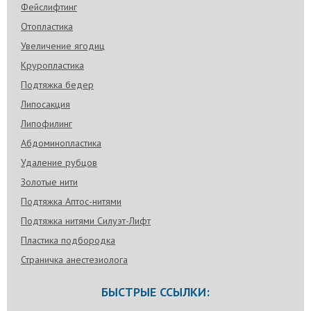
Фейслифтинг
Отопластика
Увеличение ягодиц
Круропластика
Подтяжка бедер
Липосакция
Липофилинг
Абдоминопластика
Удаление рубцов
Золотые нити
Подтяжка Аптос-нитями
Подтяжка нитями Силуэт-Лифт
Пластика подбородка
Страничка анестезиолога
БЫСТРЫЕ ССЫЛКИ: