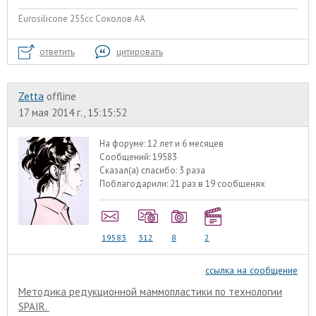
Eurosilicone 255cc Соколов АА
ответить
цитировать
Zetta
offline
17 мая 2014 г., 15:15:52
На форуме:
12 лет и 6 месяцев
Сообщений:
19583
Сказал(а) спасибо:
3 раза
Поблагодарили:
21 раз в 19 сообщенях
19583
312
8
2
ссылка на сообщение
Методика редукционной маммопластики по технологии
SPAIR.