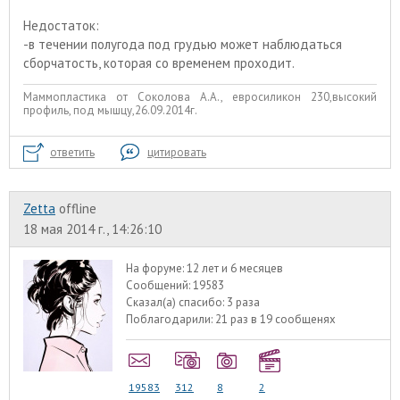
Недостаток:
-в течении полугода под грудью может наблюдаться
сборчатость, которая со временем проходит.
Маммопластика от Соколова А.А., евросиликон 230,высокий
профиль, под мышцу,26.09.2014г.
ответить
цитировать
Zetta
offline
18 мая 2014 г., 14:26:10
На форуме:
12 лет и 6 месяцев
Сообщений:
19583
Сказал(а) спасибо:
3 раза
Поблагодарили:
21 раз в 19 сообщенях
19583
312
8
2