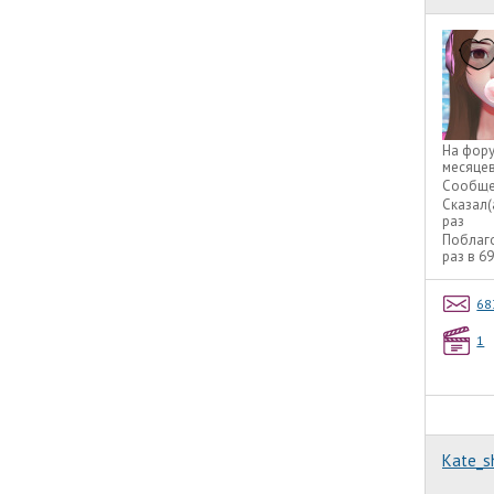
На фор
месяце
Сообще
Сказал(
раз
Поблаг
раз в 6
68
1
Kate_s