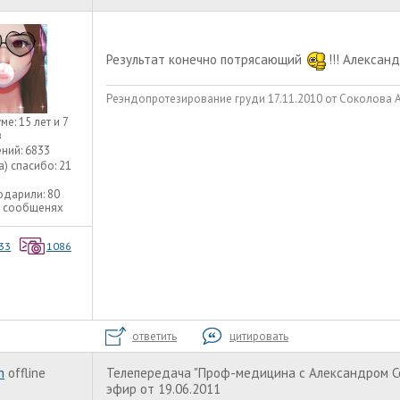
Результат конечно потрясающий
!!! Алексан
Реэндопротезирование груди 17.11.2010 от Соколова А.А
уме:
15 лет и 7
в
ний:
6833
а) спасибо:
21
одарили:
80
9 сообщенях
33
1086
ответить
цитировать
h
offline
Телепередача "Проф-медицина с Александром Со
эфир от 19.06.2011