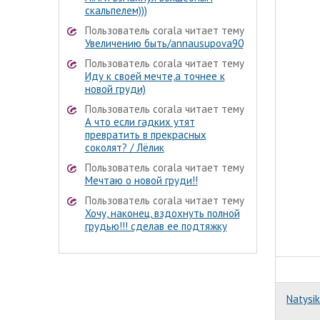
скальпелем)))
Пользователь corala читает тему
Увеличению быть/annausupova90
Пользователь corala читает тему
Иду к своей мечте,а точнее к
новой груди)
Пользователь corala читает тему
А что если гадких утят
превратить в прекрасных
соколят? / Лёлик
Пользователь corala читает тему
Мечтаю о новой груди!!
Пользователь corala читает тему
Хочу, наконец, вздохнуть полной
грудью!!! сделав ее подтяжку
Natysik