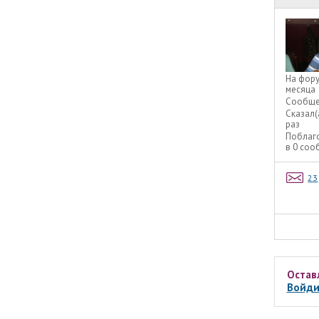
На фор
месяца
Сообще
Сказал(
раз
Поблаг
в 0 со
23
Остав
Войди