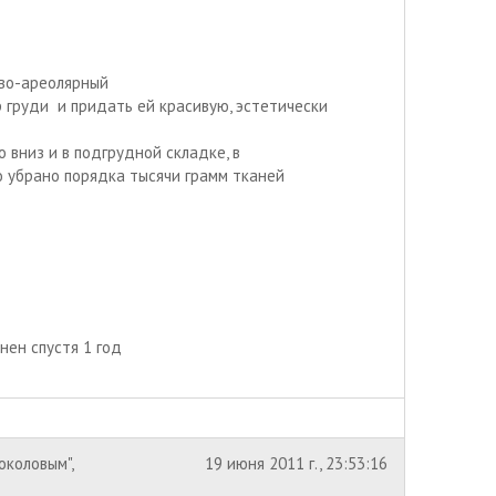
ово-ареолярный
р груди
и придать ей красивую, эстетически
 вниз и в подгрудной складке, в
 убрано порядка тысячи грамм тканей
нен спустя 1 год
коловым",
19 июня 2011 г., 23:53:16