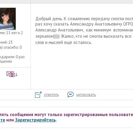
Добрый день. К сожалению передачу смогла посмо
раз хочу сказать Александру Анатольевичу ОГР
Александр Анатольевич, как минимум вспоминаю
уме:
15 лет и 2
зеркалом))))) Жалко, что не смогла высказать вс
слов и мыслей еще осталось.
ний:
23
а) спасибо:
0
одарили:
0 раз
общенях
1
ответить
цитировать
лять сообщения могут только зарегистрированные пользовате
те
или
Зарегистрируйтесь
.