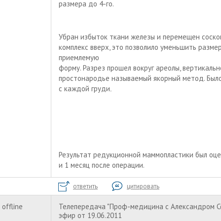
размера до 4-го.
Убран избыток ткани железы и перемещен соск
комплекс вверх, это позволило уменьшить разме
приемлемую
форму. Разрез прошел вокруг ареолы, вертикально
простонародье называемый якорный метод. Было
с каждой груди
.
Результат редукционной маммопластики был оце
и 1 месяц после операции.
ответить
цитировать
offline
Телепередача "Проф-медицина с Александром Со
эфир от 19.06.2011