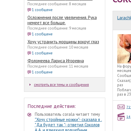
Последнее сообщение: 8 месяцев
1 сообщене
Осложнения после увеличения. Рука
Larach
немеет все больше.
Последнее сообщение: 9 месяцев
1 сообщене
Хочу устранить морщины вокруг глаз
Последнее сообщение: 10 месяцев
1 сообщене
Фоломеева Лариса Игоревна
Последнее сообщение: 11 месяцев
На фор
месяце
1 сообщене
Сообще
Сказал(
смотреть все темы и сообщения
раз
Поблаг
раз в 2
Последние действия:
71
Пользователь corala читает тему
14
"Хочу стройные ножки"- сказала я .
"Да будет так "- ответил Соколов
А.А. и взмахнул волшебным