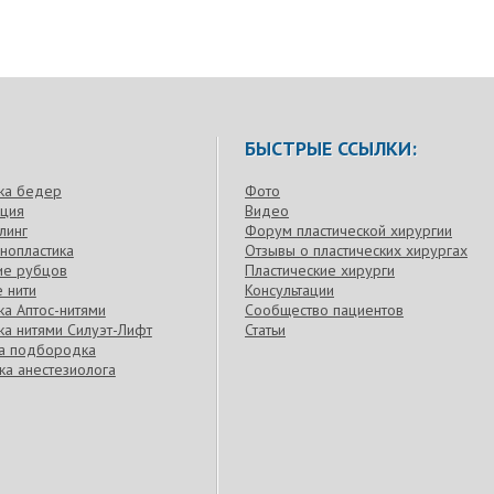
БЫСТРЫЕ ССЫЛКИ:
ка бедер
Фото
кция
Видео
линг
Форум пластической хирургии
нопластика
Отзывы о пластических хирургах
ие рубцов
Пластические хирурги
 нити
Консультации
а Аптос-нитями
Сообщество пациентов
а нитями Силуэт-Лифт
Статьи
ка подбородка
ка анестезиолога