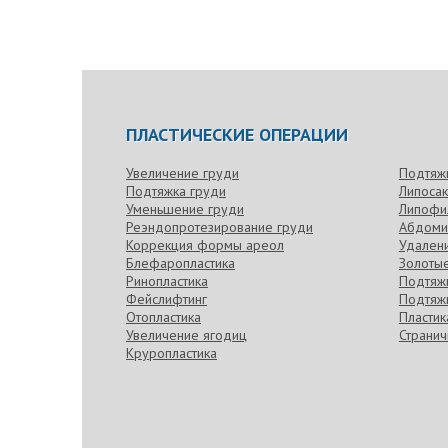
ПЛАСТИЧЕСКИЕ ОПЕРАЦИИ
Увеличение груди
Подтяж
Подтяжка груди
Липоса
Уменьшение груди
Липофи
Реэндопротезирование груди
Абдоми
Коррекция формы ареол
Удален
Блефаропластика
Золотые
Ринопластика
Подтяжк
Фейслифтинг
Подтяжк
Отопластика
Пласти
Увеличение ягодиц
Странич
Круропластика