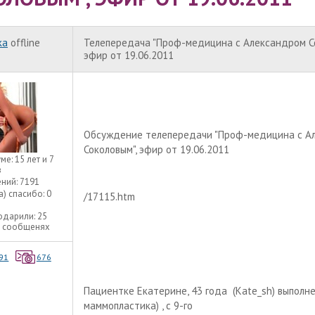
ka
offline
Телепередача "Проф-медицина с Александром Со
эфир от 19.06.2011
Обсуждение телепередачи "Проф-медицина с А
Соколовым", эфир от 19.06.2011
уме:
15 лет и 7
в
ний:
7191
а) спасибо:
0
/17115.htm
одарили:
25
3 сообщенях
91
676
Пациентке Екатерине, 43 года
(Kate_sh) выполн
маммопластика) , с 9-го