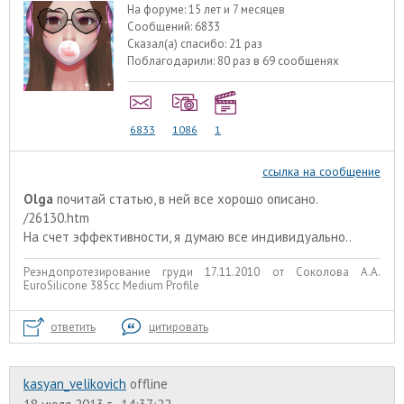
На форуме:
15 лет и 7 месяцев
Сообщений:
6833
Сказал(а) спасибо:
21 раз
Поблагодарили:
80 раз в 69 сообщенях
6833
1086
1
ссылка на сообщение
Olga
почитай статью, в ней все хорошо описано.
/26130.htm
На счет эффективности, я думаю все индивидуально..
Реэндопротезирование груди 17.11.2010 от Соколова А.А.
EuroSilicone 385сс Medium Profile
ответить
цитировать
kasyan_velikovich
offline