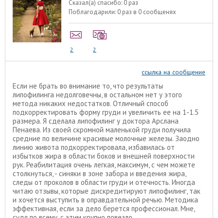
Сказал(а) спасибо:
0 раз
Поблагодарили:
0 раз в 0 сообщенях
2
2
ссылка на сообщение
Если не брать во внимание то, что результаты
липофилинга недолговечны, в остальном нет у этого
метода никаких недостатков. Отличный способ
подкорректировать форму груди и увеличить ее на 1-1.5
размера. Я сделала липофилинг у доктора Арслана
Пенаева. Из своей скромной маленькой груди получила
средние по величине красивые молочные железы. Заодно
линию живота подкорректировала, избавилась от
избытков жира в области боков и внешней поверхности
рук. Реабилитация очень легкая, максимум, с чем можете
столкнуться, - синяки в зоне забора и введения жира,
следы от проколов в области груди и отечность. Иногда
читаю отзывы, которые дискредитируют липофилинг, так
и хочется выступить в оправдательной речью. Методика
эффективная, если за дело берется профессионал. Мне,
судя по всему, с этим крупно повезло.