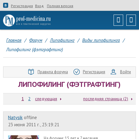
Регистрация
Вход
Полная версия
Главная
/
Форум
/
Липофилинг
/
Виды липофилинга
/
Липофилинг (фэтграфтинг)
Правила форума
Регистрация
Войти
ЛИПОФИЛИНГ (ФЭТГРАФТИНГ)
1
2
следующая
последняя страница (2)
Natysik
offline
23 июня 2011 г., 23:19:21
На форуме:
15 лет и 7 месяцев