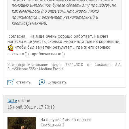
помощью имплантов, думала сделать эту процедуру. но
как выяснилось (по отзывам), что жирок плохо
приживается и результат незначительный и
кратковременный.
согласна ...На лице очень хорошо работает. На счет
ног,если еще учесть, сколько жира надо для их коррекции,
чтобы был заметен результат ...где ж его столько
взять-то ))) ..проблематично ))
Реэндопротезирование груди 17.11.2010 от Соколова А.А.
EuroSilicone 385сс Medium Profile
ответить
цитировать
latte
offline
13 нояб. 2011 г., 17:20:19
На форуме:
14 лет и 9 месяцев
Сообщений:
2