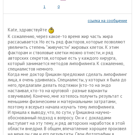
1
0
ссылка на сообщение
Kate, здравствуйте
К сожалению, через какое-то время жир часть жира
рассасывается. Но есть ряд факторов, которые позволяют
увеличить степень "живучести" жировых клеток. К этим
факторам и стволовые клетки можно отнести, и ряд
авторских секретов, которые есть у каждого хирурга,
который занимается методов липофилинга. К сожалению,
специалистов немного.
Когда мне доктор Гришкян предложил сделать липофилинг
лица, я очень удивилась. Специалисты, у которых я была до
него, предлагали делать подтяжки (кто-то на эндо
настаивал, кто-то на круговой - разные варианты
озвучивали). Конечно, мне хотелось получить результат с
меньшими физическими и материальными затратами,
поэтому я всерьез начала изучать тему липофилинга.
И пришла к выводу, что, по сути, у Гришкяна научно-
обоснованный подход к вопросу. Он и с докладами
выступает на эту тему, и ряд авторских наработок в этой
области внедрил. В общем, впечатление хорошее произвел
на меня он сам и его результаты. Свои фотографии я