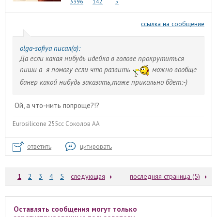
3396
142
5
ссылка на сообщение
olga-sofiya писал(а):
Да если какая нибудь идейка в голове прокрутиться
пиши а я помогу если что развить
можно вообще
банер какой нибудь заказать,тоже прикольно бдет:-)
Ой, а что-нить попроще?!?
Eurosilicone 255cc Соколов АА
ответить
цитировать
1
2
3
4
5
следующая
последняя страница (5)
Оставлять сообщения могут только