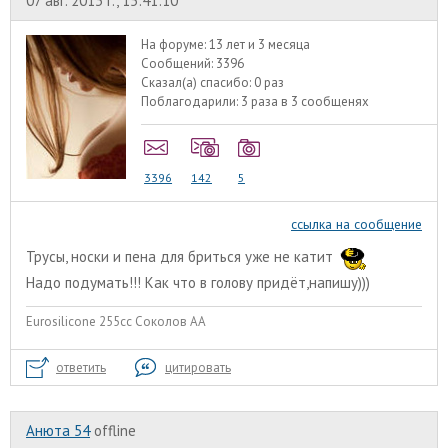
07 авг. 2013 г., 15:41:10
На форуме:
13 лет и 3 месяца
Сообщений:
3396
Сказал(а) спасибо:
0 раз
Поблагодарили:
3 раза в 3 сообщенях
3396
142
5
ссылка на сообщение
Трусы, носки и пена для бриться уже не катит
Надо подумать!!! Как что в голову придёт,напишу)))
Eurosilicone 255cc Соколов АА
ответить
цитировать
Анюта 54
offline