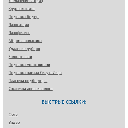
Увеличение ягодиц
Круропластика
Подтяжка бедер
Липосакция
Липофилинг
Абдоминопластика
Удаление рубцов
Золотые нити
Подтяжка Аптос-нитями
Подтяжка нитями Силуэт-Лифт
Пластика подбородка
Страничка анестезиолога
БЫСТРЫЕ ССЫЛКИ:
Фото
Видео