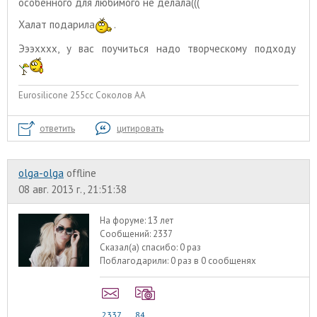
особенного для любимого не делала(((
Халат подарила
.
Эээхххх, у вас поучиться надо творческому подходу
Eurosilicone 255cc Соколов АА
ответить
цитировать
olga-olga
offline
08 авг. 2013 г., 21:51:38
На форуме:
13 лет
Сообщений:
2337
Сказал(а) спасибо:
0 раз
Поблагодарили:
0 раз в 0 сообщенях
2337
84