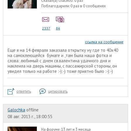
Сказал(а) спасибо:
0 раз
Поблагодарили:
0 раз в 0 сообщенях
2337
84
ссылка на сообщение
Еще я на 14 февраля заказала открытку ну где то 40х40
на самоклеющейся бумаге и ,там была наша фотка и
слова: любимый с днем св.валентина удачного дня и
наклеила на дверь машины, с пассажирской стороны, он
увидел только на работе :-):-) тоже приятно было :-):-)
ответить
цитировать
Galochka
offline
08 авг. 2013 г., 18:00:55
На форуме:
13 лет и 3 месяца