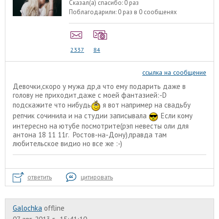
Сказал(а) спасибо:
0 раз
Поблагодарили:
0 раз в 0 сообщенях
2337
84
ссылка на сообщение
Девочки,скоро у мужа др,а что ему подарить даже в
голову не приходит,даже с моей фантазией:-D
подскажите что нибудь
я вот например на свадьбу
репчик сочинила и на студии записывала
Если кому
интересно на ютубе посмотрите(рэп невесты оли для
антона 18 11 11г. Ростов-на-Дону),правда там
любительское видио но все же :-)
ответить
цитировать
Galochka
offline