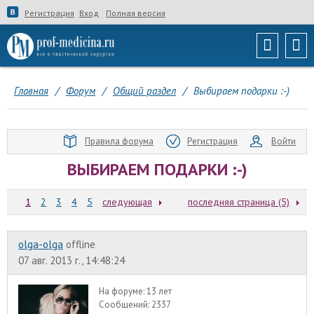
Регистрация
Вход
Полная версия
Главная
/
Форум
/
Общий раздел
/
Выбираем подарки :-)
Правила форума
Регистрация
Войти
ВЫБИРАЕМ ПОДАРКИ :-)
1
2
3
4
5
следующая
последняя страница (5)
olga-olga
offline
07 авг. 2013 г., 14:48:24
На форуме:
13 лет
Сообщений:
2337