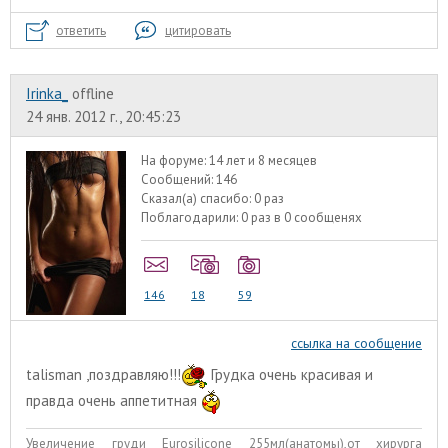
ответить
цитировать
Irinka_
offline
24 янв. 2012 г., 20:45:23
На форуме:
14 лет и 8 месяцев
Сообщений:
146
Сказал(а) спасибо:
0 раз
Поблагодарили:
0 раз в 0 сообщенях
146
18
59
ссылка на сообщение
talisman
,поздравляю!!!
Грудка очень красивая и
правда очень аппетитная
Увеличение груди Eurosilicone 255мл(анатомы),от хирурга