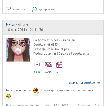
ответить
цитировать
Natysik
offline
10 окт. 2011 г., 21:14:36
На форуме:
15 лет и 7 месяцев
Сообщений:
6833
Сказал(а) спасибо:
21 раз
Поблагодарили:
80 раз в 69 сообщенях
6833
1086
1
ссылка на сообщение
talisman
приветик
Грудка красивая и очень естественная
!!!
Реэндопротезирование груди 17.11.2010 от Соколова А.А.