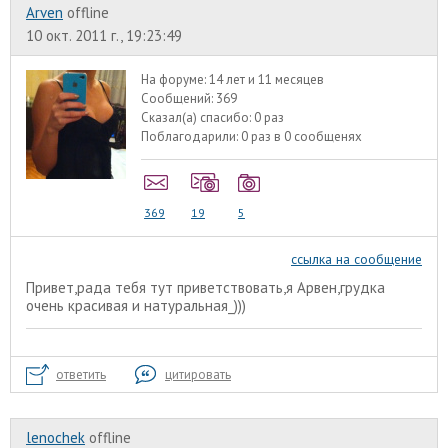
Arven
offline
10 окт. 2011 г., 19:23:49
На форуме:
14 лет и 11 месяцев
Сообщений:
369
Сказал(а) спасибо:
0 раз
Поблагодарили:
0 раз в 0 сообщенях
369
19
5
ссылка на сообщение
Привет,рада тебя тут приветствовать,я Арвен,грудка
очень красивая и натуральная_)))
ответить
цитировать
lenochek
offline