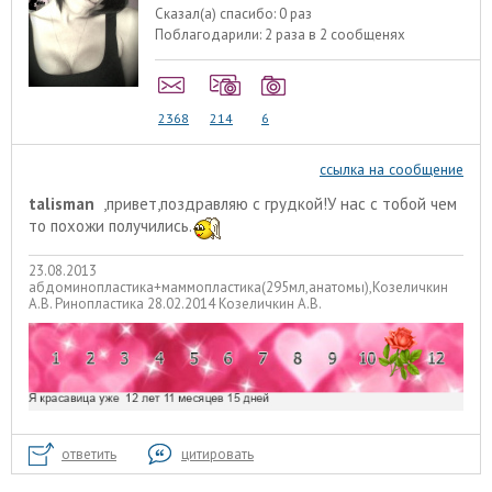
Сказал(а) спасибо:
0 раз
Поблагодарили:
2 раза в 2 сообщенях
2368
214
6
ссылка на сообщение
talisman
,привет,поздравляю с грудкой!У нас с тобой чем
то похожи получились.
23.08.2013
абдоминопластика+маммопластика(295мл,анатомы),Козеличкин
А.В. Ринопластика 28.02.2014 Козеличкин А.В.
ответить
цитировать