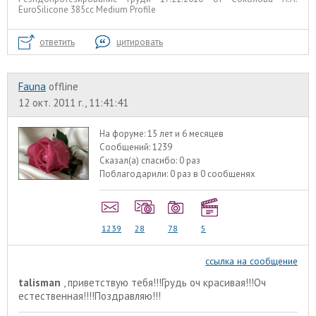
EuroSilicone 385сс Medium Profile
ответить
цитировать
Fauna
offline
12 окт. 2011 г., 11:41:41
На форуме:
15 лет и 6 месяцев
Сообщений:
1239
Сказал(а) спасибо:
0 раз
Поблагодарили:
0 раз в 0 сообщенях
1239
28
78
5
ссылка на сообщение
talisman
, приветствую тебя!!!Грудь оч красивая!!!Оч
естественная!!!!Поздравляю!!!