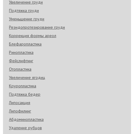
Увеличение груди
Подтяжка груди
Уменьшение груди
Реэндопротезирование груди
Коррекция формы ареол
Блефаропластика
Ринопластика
Фейслифтинг
Отопластика
Увеличение ягодиц
Круропластика
Подтяжка бедер
Липосакция
Липофилинг
Абдоминопластика
Удаление рубцов