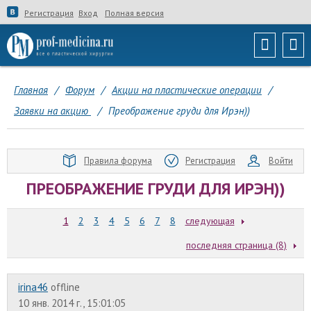
Регистрация
Вход
Полная версия
Главная
/
Форум
/
Акции на пластические операции
/
Заявки на акцию
/
Преображение груди для Ирэн))
Правила форума
Регистрация
Войти
ПРЕОБРАЖЕНИЕ ГРУДИ ДЛЯ ИРЭН))
1
2
3
4
5
6
7
8
следующая
последняя страница (8)
irina46
offline
10 янв. 2014 г., 15:01:05