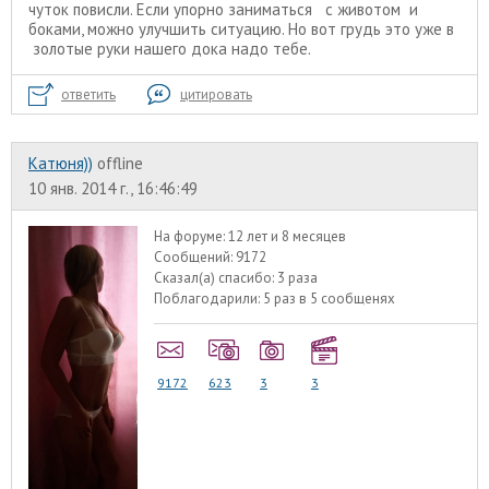
чуток повисли. Если упорно заниматься с животом и
боками, можно улучшить ситуацию. Но вот грудь это уже в
золотые руки нашего дока надо тебе.
ответить
цитировать
Катюня))
offline
10 янв. 2014 г., 16:46:49
На форуме:
12 лет и 8 месяцев
Сообщений:
9172
Сказал(а) спасибо:
3 раза
Поблагодарили:
5 раз в 5 сообщенях
9172
623
3
3