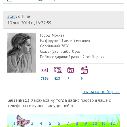
stacy
offline
10 янв. 2014 г., 16:32:59
Город:
Москва
На форуме:
13 лет и 5 месяцев
Сообщений:
7836
Сказал(а) спасибо:
0 раз
Поблагодарили:
2 раза в 2 сообщенях
7836
423
7
9
ссылка на сообщение
leusanka13
Хахахаха ну тогда ладно просто я чаще с
телефона сижу мне так удобней ))