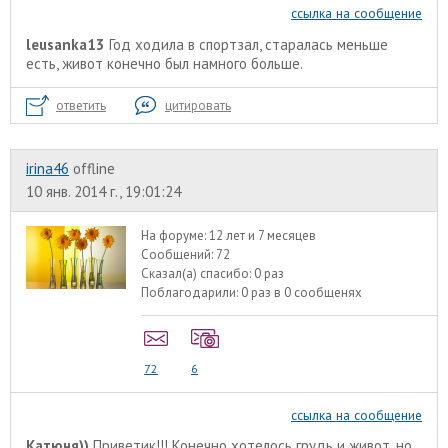
ссылка на сообщение
leusanka13
Год ходила в спортзал, старалась меньше
есть, живот конечно был намного больше.
ответить
цитировать
irina46
offline
10 янв. 2014 г., 19:01:24
На форуме:
12 лет и 7 месяцев
Сообщений:
72
Сказал(а) спасибо:
0 раз
Поблагодарили:
0 раз в 0 сообщенях
72
6
ссылка на сообщение
Катюня))
Приветик!!! Конечно хотелось грудь и живот, но