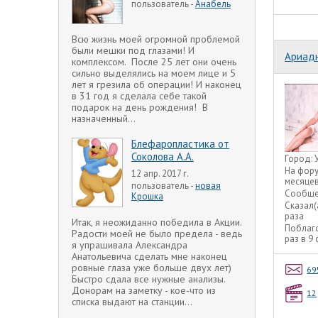
пользователь -
Анабель
Всю жизнь моей огромной проблемой
были мешки под глазами! И
Ариад
комплексом. После 25 лет они очень
сильно выделялись на моем лице и 5
лет я грезила об операции! И наконец
в 31 год я сделала себе такой
подарок на день рождения! В
назначенный...
Блефаропластика от
Соколова А.А.
Город:
На фор
12 апр. 2017 г.
месяце
пользователь -
новая
Сообще
Крошка
Сказал(
раза
Итак, я неожиданно победила в Акции.
Поблаг
Радости моей не было предела - ведь
раз в 9
я упрашивала Александра
Анатольевича сделать мне наконец
ровные глаза уже больше двух лет)
69
Быстро сдала все нужные анализы.
Донорам на заметку - кое-что из
12
списка выдают на станции...