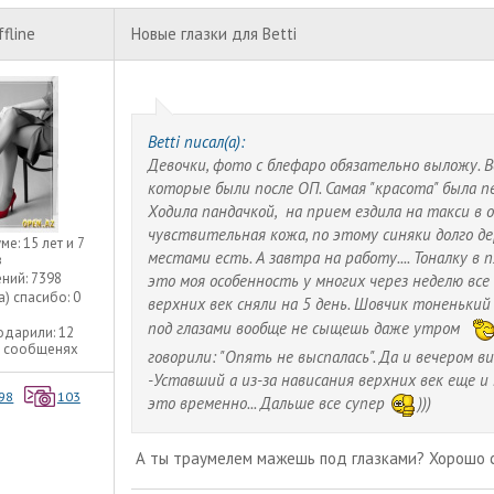
ffline
Новые глазки для Betti
Betti писал(а):
Девочки, фото с блефаро обязательно выложу.
которые были после ОП. Самая "красота" была пе
Ходила пандачкой, на прием ездила на такси в оч
чувствительная кожа, по этому синяки долго де
уме:
15 лет и 7
местами есть. А завтра на работу.... Тоналку в
в
ний:
7398
это моя особенность у многих через неделю все 
а) спасибо:
0
верхних век сняли на 5 день. Шовчик тоненький 
под глазами вообще не сыщешь даже утром
одарили:
12
1 сообщенях
говорили: "Опять не выспалась". Да и вечером в
-Уставший а из-за нависания верхних век еще и 
98
103
это временно... Дальше все супер
)))
А ты траумелем мажешь под глазками? Хорошо 