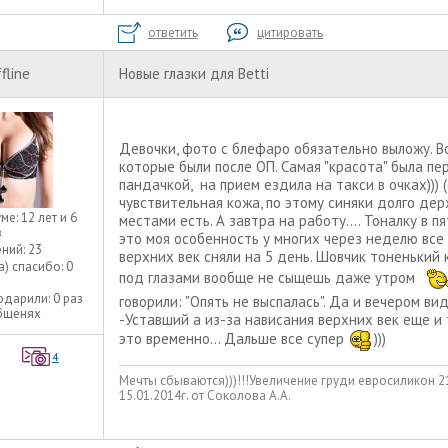
ответить
цитировать
fline
Новые глазки для Betti
Девочки, фото с блефаро обязательно выложу. В
которые были после ОП. Самая "красота" была пе
пандачкой, на прием ездила на такси в очках))) (
чувствительная кожа, по этому синяки долго дер
уме:
12 лет и 6
местами есть. А завтра на работу.... Тоналку в 
в
это моя особенность у многих через неделю все 
ний:
23
верхних век сняли на 5 день. Шовчик тоненький к
а) спасибо:
0
под глазами вообще не сыщешь даже утром
одарили:
0 раз
говорили: "Опять не выспалась". Да и вечером ви
общенях
-Уставший а из-за нависания верхних век еще и 
это временно... Дальше все супер
)))
4
Мечты сбываются)))!!!Увеличение груди евросиликон 
15.01.2014г. от Соколова А.А.