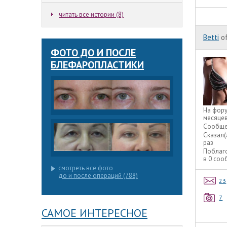
читать все истории (8)
Betti
of
ФОТО ДО И ПОСЛЕ
БЛЕФАРОПЛАСТИКИ
На фор
месяце
Сообще
Сказал(
раз
Поблаг
в 0 со
смотреть все фото
до и после операций (788)
23
7
САМОЕ ИНТЕРЕСНОЕ