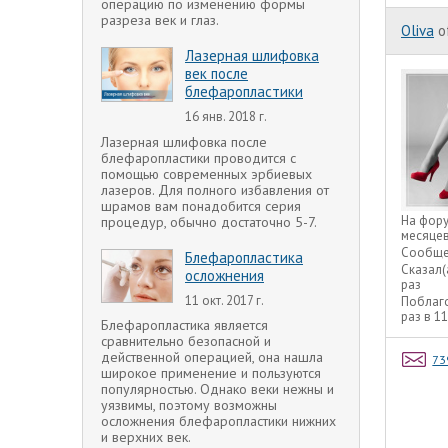
операцию по изменению формы
разреза век и глаз.
Oliva
o
Лазерная шлифовка
век после
блефаропластики
16 янв. 2018 г.
Лазерная шлифовка после
блефаропластики проводится с
помощью современных эрбиевых
лазеров. Для полного избавления от
шрамов вам понадобится серия
На фор
процедур, обычно достаточно 5-7.
месяце
Сообще
Блефаропластика
Сказал(
осложнения
раз
11 окт. 2017 г.
Поблаг
раз в 1
Блефаропластика является
сравнительно безопасной и
действенной операцией, она нашла
73
широкое применение и пользуются
популярностью. Однако веки нежны и
уязвимы, поэтому возможны
осложнения блефаропластики нижних
и верхних век.