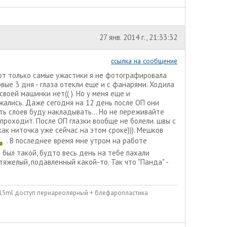
27 янв. 2014 г., 21:33:32
ссылка на сообщение
от только самые ужастики я не фотографировала
рвые 3 дня - глаза отекли еще и с фанарями. Ходила
своей машинки нет(( ). Но у меня еще и
жались. Даже сегодня на 12 день после ОП они
пять слоев буду накладывать... Но не переживайте
проходит. После ОП глазки вообще не болели. швы с
ак ниточка уже сейчас на этом сроке))). Мешков
. В последнее время мне утром на работе
д был такой, будто весь день на тебе пахали
тяжелый, подавленный какой-то. Так что "Панда" -
215ml доступ периареолярный + блефаропластика