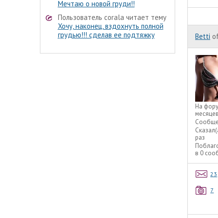
Мечтаю о новой груди!!
Пользователь corala читает тему
Хочу, наконец, вздохнуть полной
грудью!!! сделав ее подтяжку
Betti
of
На фор
месяце
Сообще
Сказал(
раз
Поблаг
в 0 со
23
7