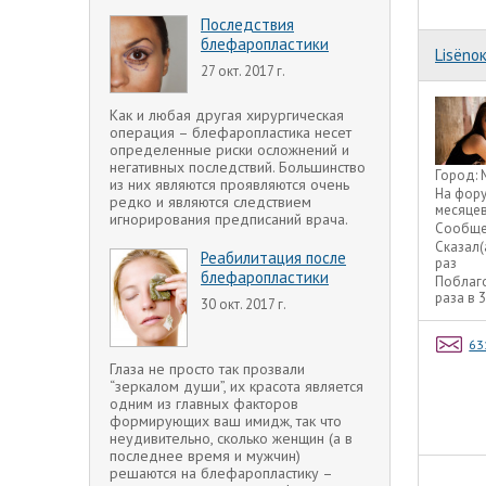
Последствия
блефаропластики
Lisёnо
27 окт. 2017 г.
Как и любая другая хирургическая
операция – блефаропластика несет
определенные риски осложнений и
негативных последствий. Большинство
Город:
из них являются проявляются очень
На фор
редко и являются следствием
месяце
игнорирования предписаний врача.
Сообще
Сказал(
Реабилитация после
раз
блефаропластики
Поблаг
раза в 
30 окт. 2017 г.
63
Глаза не просто так прозвали
“зеркалом души”, их красота является
одним из главных факторов
формирующих ваш имидж, так что
неудивительно, сколько женщин (а в
последнее время и мужчин)
решаются на блефаропластику –