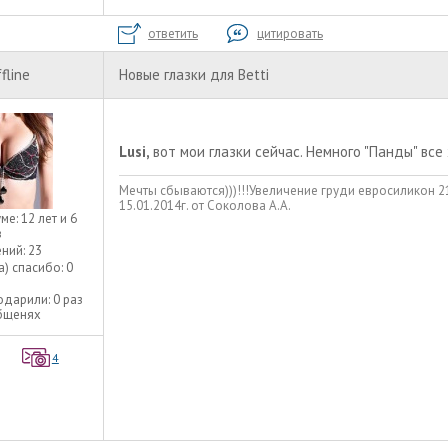
ответить
цитировать
fline
Новые глазки для Betti
Lusi,
вот мои глазки сейчас. Немного "Панды" все 
Мечты сбываются)))!!!Увеличение груди евросиликон 
15.01.2014г. от Соколова А.А.
уме:
12 лет и 6
в
ний:
23
а) спасибо:
0
одарили:
0 раз
общенях
4