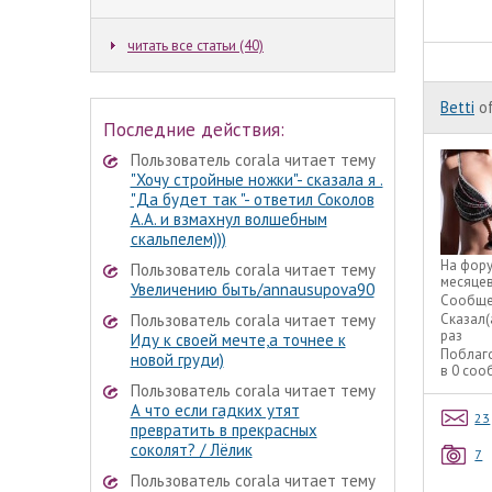
читать все статьи (40)
Betti
of
Последние действия:
Пользователь corala читает тему
"Хочу стройные ножки"- сказала я .
"Да будет так "- ответил Соколов
А.А. и взмахнул волшебным
скальпелем)))
На фор
Пользователь corala читает тему
месяце
Увеличению быть/annausupova90
Сообще
Пользователь corala читает тему
Сказал(
раз
Иду к своей мечте,а точнее к
Поблаг
новой груди)
в 0 со
Пользователь corala читает тему
А что если гадких утят
23
превратить в прекрасных
соколят? / Лёлик
7
Пользователь corala читает тему