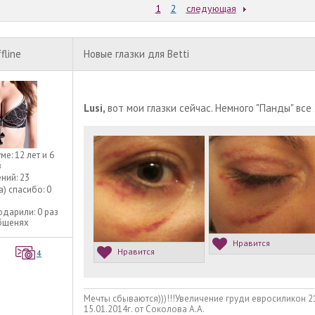
1
2
следующая
fline
Новые глазки для Betti
Lusi,
вот мои глазки сейчас. Немного "Панды" все 
уме:
12 лет и 6
в
ний:
23
а) спасибо:
0
одарили:
0 раз
общенях
Нравится
Нравится
4
Мечты сбываются)))!!!Увеличение груди евросиликон 
15.01.2014г. от Соколова А.А.