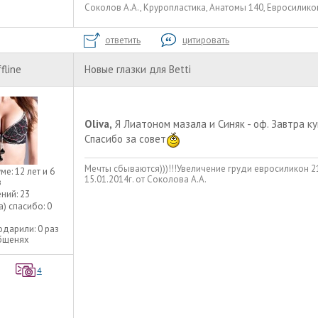
Соколов А.А., Круропластика, Анатомы 140, Евросилико
ответить
цитировать
fline
Новые глазки для Betti
Oliva,
Я Лиатоном мазала и Синяк - оф. Завтра к
Спасибо за совет
Мечты сбываются)))!!!Увеличение груди евросиликон 
уме:
12 лет и 6
15.01.2014г. от Соколова А.А.
в
ний:
23
а) спасибо:
0
одарили:
0 раз
общенях
4