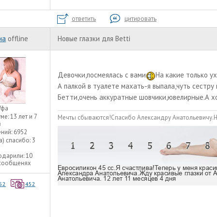
ответить
цитировать
на
offline
Новые глазки для Betti
Девочки,посмеялась с вами
На какие только у
А палкой в туалете махать-я выпала,чуть сестру
Бетти,очень аккуратные шовчики,ювелирные.А хо
Уфа
уме:
13 лет и 7
Мечты сбываются!Спасибо Александру Анатольевичу.Н
в
ний:
6952
а) спасибо:
3
одарили:
10
 сообщенях
52
452