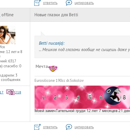
ответить
цитировать
к
offline
Новые глазки для Betti
Betti писал(а):
Мск
... Мешков под глазами вообще не сыщешь даже
уме:
12 лет и 8
в
ний:
6317
а) спасибо:
0
Мечта
одарили:
3
3 сообщенях
Eurosilicone 190cc dr.Sokolov
17
218
ответить
цитировать