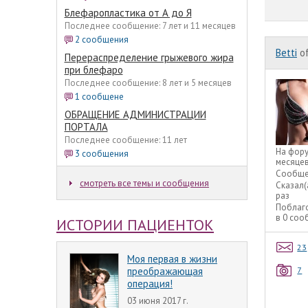
Блефаропластика от А до Я
Последнее сообщение: 7 лет и 11 месяцев
2 сообщения
Betti
of
Перераспределение грыжевого жира
при блефаро
Последнее сообщение: 8 лет и 5 месяцев
1 сообщене
ОБРАЩЕНИЕ АДМИНИСТРАЦИИ
ПОРТАЛА
Последнее сообщение: 11 лет
На фор
3 сообщения
месяце
Сообще
смотреть все темы и сообщения
Сказал(
раз
Поблаг
в 0 со
ИСТОРИИ ПАЦИЕНТОК
23
Моя первая в жизни
7
преображающая
операция!
03 июня 2017 г.