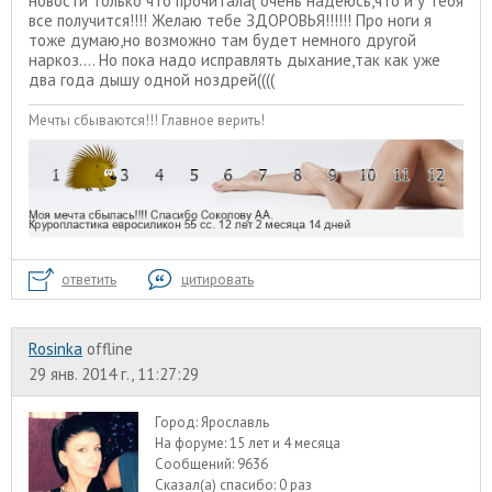
новости только что прочитала( очень надеюсь,что и у тебя
все получится!!!! Желаю тебе ЗДОРОВЬЯ!!!!!! Про ноги я
тоже думаю,но возможно там будет немного другой
наркоз.... Но пока надо исправлять дыхание,так как уже
два года дышу одной ноздрей((((
Мечты сбываются!!! Главное верить!
ответить
цитировать
Rosinka
offline
29 янв. 2014 г., 11:27:29
Город:
Ярославль
На форуме:
15 лет и 4 месяца
Сообщений:
9636
Сказал(а) спасибо:
0 раз