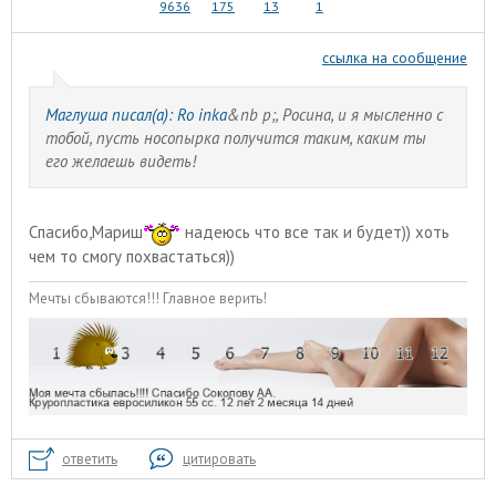
9636
175
13
1
ссылка на сообщение
Маглуша писал(а):
Ro inka
&nb p;, Росина, и я мысленно с
тобой, пусть носопырка получится таким, каким ты
его желаешь видеть!
Спасибо,Мариш
надеюсь что все так и будет)) хоть
чем то смогу похвастаться))
Мечты сбываются!!! Главное верить!
ответить
цитировать