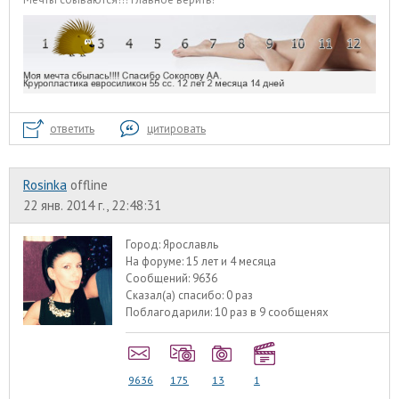
ответить
цитировать
Rosinka
offline
22 янв. 2014 г., 22:48:31
Город:
Ярославль
На форуме:
15 лет и 4 месяца
Сообщений:
9636
Сказал(а) спасибо:
0 раз
Поблагодарили:
10 раз в 9 сообщенях
9636
175
13
1