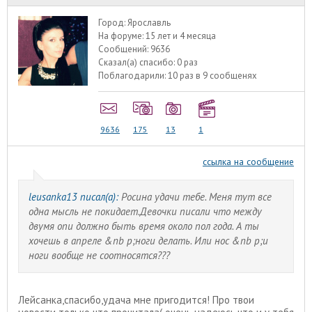
Город:
Ярославль
На форуме:
15 лет и 4 месяца
Сообщений:
9636
Сказал(а) спасибо:
0 раз
Поблагодарили:
10 раз в 9 сообщенях
9636
175
13
1
ссылка на сообщение
leusanka13 писал(а):
Росина удачи тебе. Меня тут все
одна мысль не покидает.Девочки писали что между
двумя опи должно быть время около пол года. А ты
хочешь в апреле &nb p;ноги делать. Или нос &nb p;и
ноги вообще не соотносятся???
Лейсанка,спасибо,удача мне пригодится! Про твои