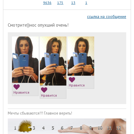
9636
175
13
1
ссылка на сообщение
Смотрите))нос опухший очень!
Нравится
Нравится
Нравится
Мечты сбываются!!! Главное верить!