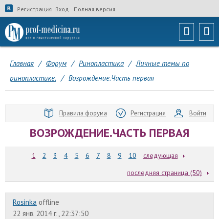
Регистрация
Вход
Полная версия
Главная
/
Форум
/
Ринопластика
/
Личные темы по
ринопластике.
/
Возрождение.Часть первая
Правила форума
Регистрация
Войти
ВОЗРОЖДЕНИЕ.ЧАСТЬ ПЕРВАЯ
1
2
3
4
5
6
7
8
9
10
следующая
последняя страница (50)
Rosinka
offline
22 янв. 2014 г., 22:37:50