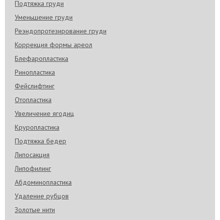
Подтяжка груди
Уменьшение груди
Реэндопротезирование груди
Коррекция формы ареол
Блефаропластика
Ринопластика
Фейслифтинг
Отопластика
Увеличение ягодиц
Круропластика
Подтяжка бедер
Липосакция
Липофилинг
Абдоминопластика
Удаление рубцов
Золотые нити