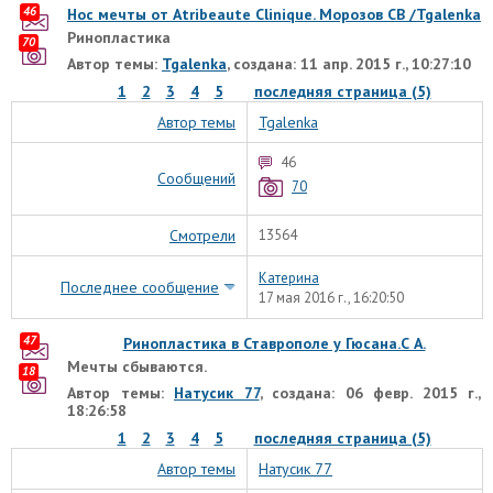
46
Нос мечты от Atribeaute Clinique. Морозов СВ /Tgalenka
Ринопластика
70
Автор темы:
Tgalenka
, создана: 11 апр. 2015 г., 10:27:10
1
2
3
4
5
последняя страница (5)
Автор темы
Tgalenka
46
Сообщений
70
Смотрели
13564
Катерина
Последнее сообщение
17 мая 2016 г., 16:20:50
47
Ринопластика в Ставрополе у Гюсана.С А.
Мечты сбываются.
18
Автор темы:
Натусик 77
, создана: 06 февр. 2015 г.,
18:26:58
1
2
3
4
5
последняя страница (5)
Автор темы
Натусик 77