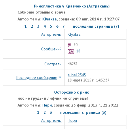
Ринопластика у Кравченко (Астрахань)
Собираю отзывы о враче
Автор темы:
Klyaksa
, создана: 09 авг. 2014 г., 19:27:07
1
2
3
4
5
6
7
последняя страница (7)
Автор темы
Klyaksa
70
Сообщений
18
Смотрели
46281
alina12345
Последнее сообщение
18 марта 2015 г., 14:32:37
Осторожно с рино
нос не грудь- в лифчик не спрячешь!
Автор темы:
Пери
, создана: 25 февр. 2013 г., 21:29:22
1
2
3
последняя страница (3)
Автор темы
Пери