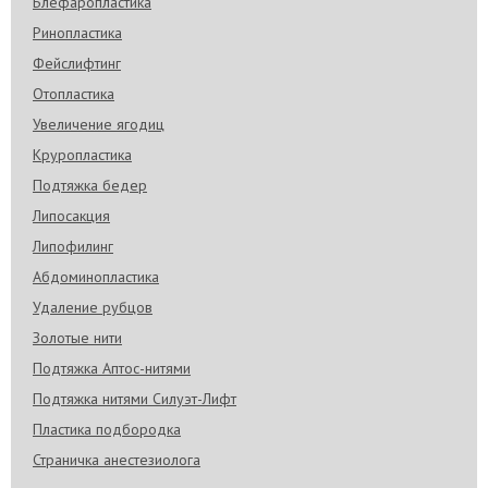
Блефаропластика
Ринопластика
Фейслифтинг
Отопластика
Увеличение ягодиц
Круропластика
Подтяжка бедер
Липосакция
Липофилинг
Абдоминопластика
Удаление рубцов
Золотые нити
Подтяжка Аптос-нитями
Подтяжка нитями Силуэт-Лифт
Пластика подбородка
Страничка анестезиолога