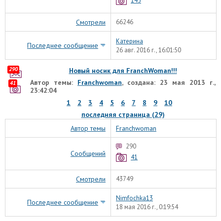
145
Смотрели
66246
Катерина
Последнее сообщение
26 авг. 2016 г., 16:01:50
290
Новый носик для FranchWoman!!!
Автор темы:
Franchwoman
, создана: 23 мая 2013 г.,
41
23:42:04
1
2
3
4
5
6
7
8
9
10
последняя страница (29)
Автор темы
Franchwoman
290
Сообщений
41
Смотрели
43749
Nimfochka13
Последнее сообщение
18 мая 2016 г., 0:19:54