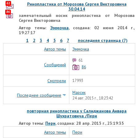
61
Ринопластика от Морозова Сергея Викторовича
30.04.14
86
замечательный носик ринопластика от Морозова
Сергея Викторовича
Автор темы:
Эммочка
, создана: 02 июня 2014 г.,
19:27:17
1
2
3
4
5
6
7
последняя страница (7)
Автор темы
Эммочка
61
Сообщений
86
Смотрели
17993
Марсик
Последнее сообщение
24 авг. 2015 г., 18:23:42
повторная ринопластика у Салиджанова Анвара
Шухратовича /Пери
Автор темы:
Пери
, создана: 28 апр. 2015 г., 23:19:35
Автор темы
Пери