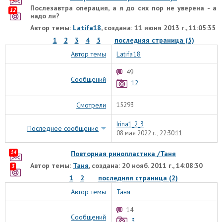
Послезавтра операция, а я до сих пор не уверена - а
12
надо ли?
Автор темы:
Latifa18
, создана: 11 июня 2013 г., 11:05:35
1
2
3
4
5
последняя страница (5)
Автор темы
Latifa18
49
Сообщений
12
Смотрели
15293
Irina1_2_3
Последнее сообщение
08 мая 2022 г., 22:30:11
14
Повторная ринопластика /Таня
Автор темы:
Таня
, создана: 20 нояб. 2011 г., 14:08:30
3
1
2
последняя страница (2)
Автор темы
Таня
14
Сообщений
3