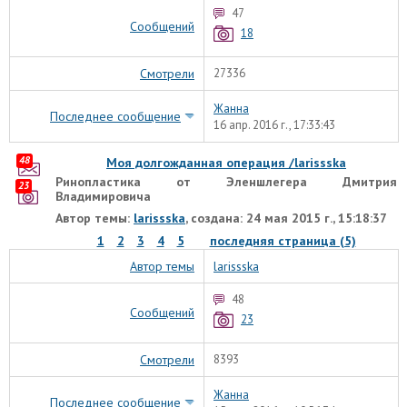
47
Сообщений
18
Смотрели
27336
Жанна
Последнее сообщение
16 апр. 2016 г., 17:33:43
48
Моя долгожданная операция /larissska
Ринопластика от Эленшлегера Дмитрия
23
Владимировича
Автор темы:
larissska
, создана: 24 мая 2015 г., 15:18:37
1
2
3
4
5
последняя страница (5)
Автор темы
larissska
48
Сообщений
23
Смотрели
8393
Жанна
Последнее сообщение