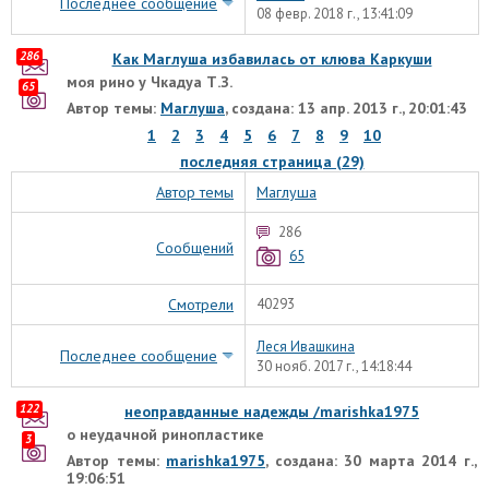
Последнее сообщение
08 февр. 2018 г., 13:41:09
286
Как Маглуша избавилась от клюва Каркуши
моя рино у Чкадуа Т.З.
65
Автор темы:
Маглуша
, создана: 13 апр. 2013 г., 20:01:43
1
2
3
4
5
6
7
8
9
10
последняя страница (29)
Автор темы
Маглуша
286
Сообщений
65
Смотрели
40293
Леся Ивашкина
Последнее сообщение
30 нояб. 2017 г., 14:18:44
122
неоправданные надежды /marishka1975
о неудачной ринопластике
3
Автор темы:
marishka1975
, создана: 30 марта 2014 г.,
19:06:51