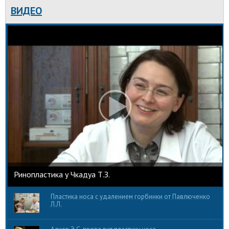
ВИДЕО
Ринопластика у Чкадуа Т.З.
Пластика носа с удалением горбинки от Павлюченко
Л.Л.