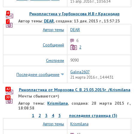
15 апр. 2016 г., 10:56:34
6
Ринопластика у Горбоносова И.В г.Краснодар
Автор темы:
DEAR
, создана: 13 дек. 2013 г., 15:57:23
2
Автор темы
DEAR
6
Сообщений
2
Смотрели
9090
Galina2607
Последнее сообщение
21 марта 2016 г., 14:44:31
42
Ринопластика от Морозова С. В. 25.03.2015г. /Krismilana
Мечты сбываются=)
50
Автор темы:
Krismilana
, создана: 28 марта 2015 г.,
18:08:38
1
2
3
4
5
последняя страница (5)
Автор темы
Krismilana