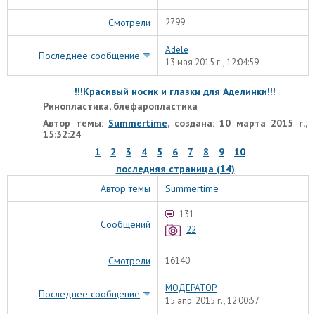
Смотрели
2799
Adele
Последнее сообщение
13 мая 2015 г., 12:04:59
!!!Красивый носик и глазки для Аделинки!!!
Ринопластика, блефаропластика
Автор темы:
Summertime
, создана: 10 марта 2015 г.,
15:32:24
1
2
3
4
5
6
7
8
9
10
последняя страница (14)
Автор темы
Summertime
131
Сообщений
22
Смотрели
16140
МОДЕРАТОР
Последнее сообщение
15 апр. 2015 г., 12:00:57