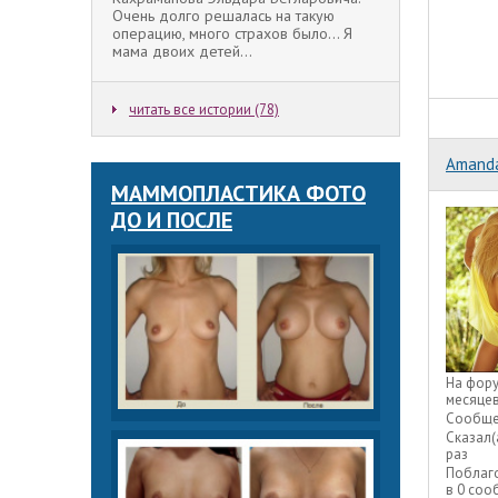
Очень долго решалась на такую
операцию, много страхов было... Я
мама двоих детей...
читать все истории (78)
Amand
МАММОПЛАСТИКА ФОТО
ДО И ПОСЛЕ
На фор
месяце
Сообще
Сказал(
раз
Поблаг
в 0 со