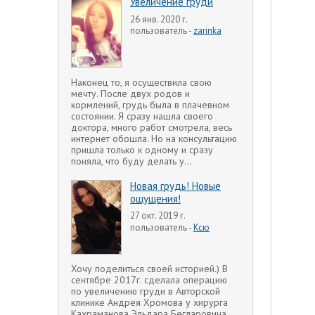
Увеличение груди
26 янв. 2020 г.
пользователь -
zarinka
Наконец то, я осуществила свою
мечту. После двух родов и
кормлений, грудь была в плачевном
состоянии. Я сразу нашла своего
доктора, много работ смотрела, весь
интернет обошла. Но на консультацию
пришла только к одному и сразу
поняла, что буду делать у...
Новая грудь! Новые
ощущения!
27 окт. 2019 г.
пользователь -
Ксю
Хочу поделиться своей историей.) В
сентябре 2017г. сделала операцию
по увеличению груди в Авторской
клинике Андрея Хромова у хирурга
Кахраманова Эльдара Бегларовича.