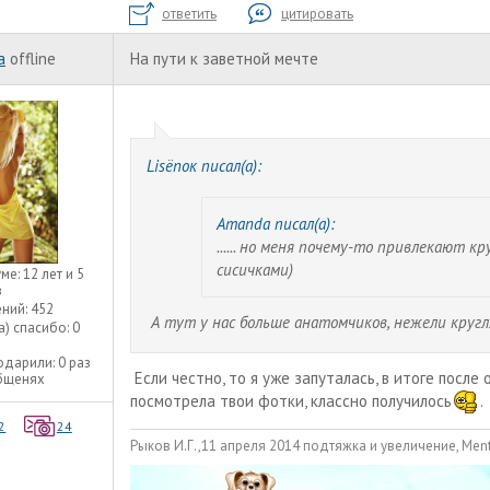
ответить
цитировать
a
offline
На пути к заветной мечте
Lisёnок писал(а):
Amanda писал(а):
...... но меня почему-то привлекают к
сисичками)
уме:
12 лет и 5
в
ний:
452
А тут у нас больше анатомчиков, нежели круг
а) спасибо:
0
одарили:
0 раз
Если честно, то я уже запуталась, в итоге после
общенях
посмотрела твои фотки, классно получилось
.
2
24
Рыков И.Г.,11 апреля 2014 подтяжка и увеличение, Ment