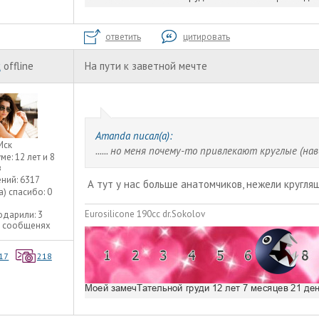
ответить
цитировать
к
offline
На пути к заветной мечте
Amanda писал(а):
Мск
...... но меня почему-то привлекают круглые (н
уме:
12 лет и 8
в
ний:
6317
А тут у нас больше анатомчиков, нежели кругля
а) спасибо:
0
Eurosilicone 190cc dr.Sokolov
одарили:
3
3 сообщенях
17
218