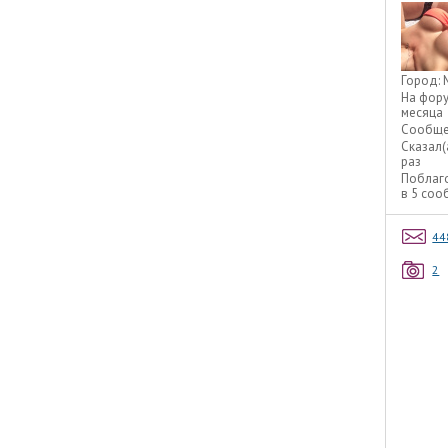
Город:
На фор
месяца
Сообще
Сказал(
раз
Поблаг
в 5 со
44
2