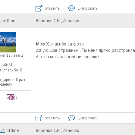
ответить
цитировать
e
offline
Воронов С.Н., Иваново
Miss X
спасибо за фото.
да уж, шов страшный.. Ты меня прямо расстроила
уме:
12 лет и 2
А это сколько времени прошло?
ний:
61
а) спасибо:
0
одарили:
0 раз
общенях
2
ответить
цитировать
a21
offline
Воронов С.Н., Иваново