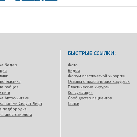
БЫСТРЫЕ ССЫЛКИ:
ка бедер
Фото
кция
Видео
линг
Форум пластической хирургии
нопластика
Отзывы о пластических хирургах
ие рубцов
Пластические хирурги
 нити
Консультации
а Аптос-нитями
Сообщество пациентов
а нитями Силуэт-Лифт
Статьи
ка подбородка
ка анестезиолога