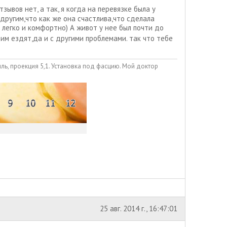
ывов нет, а так, я когда на перевязке была у
другим,что как же она счастлива,что сделала
 легко и комфортно) А живот у нее был почти до
этим ездят,да и с другими проблемами. так что тебе
иль, проекция 5,1. Установка под фасцию. Мой доктор
25 авг. 2014 г., 16:47:01