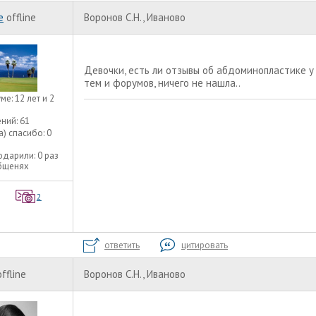
e
offline
Воронов С.Н., Иваново
Девочки, есть ли отзывы об абдоминопластике у
тем и форумов, ничего не нашла..
уме:
12 лет и 2
ний:
61
а) спасибо:
0
одарили:
0 раз
общенях
2
ответить
цитировать
offline
Воронов С.Н., Иваново