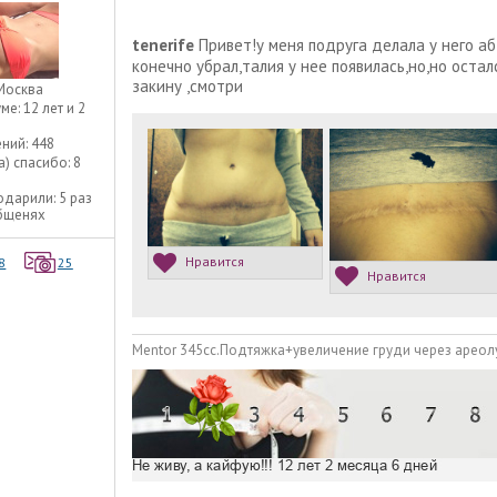
tenerife
Привет!у меня подруга делала у него аб
конечно убрал,талия у нее появилась,но,но оста
закину ,смотри
Москва
уме:
12 лет и 2
ний:
448
а) спасибо:
8
одарили:
5 раз
общенях
Нравится
8
25
Нравится
Mentor 345cc.Подтяжка+увеличение груди через арео