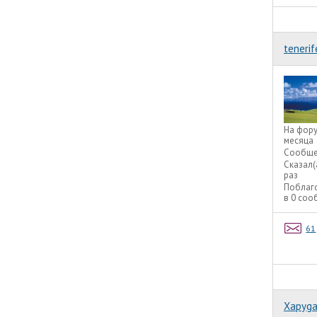
tenerif
На фор
месяца
Сообще
Сказал(
раз
Поблаг
в 0 со
61
Xapyg