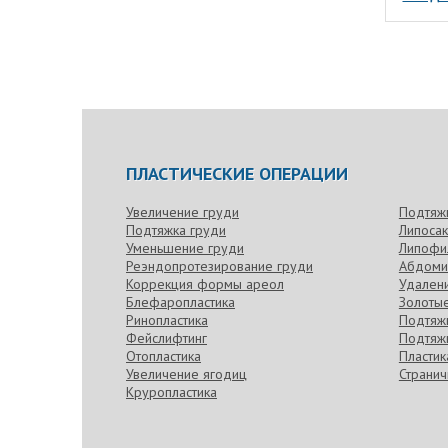
ПЛАСТИЧЕСКИЕ ОПЕРАЦИИ
Увеличение груди
Подтяж
Подтяжка груди
Липоса
Уменьшение груди
Липофи
Реэндопротезирование груди
Абдоми
Коррекция формы ареол
Удален
Блефаропластика
Золотые
Ринопластика
Подтяжк
Фейслифтинг
Подтяжк
Отопластика
Пласти
Увеличение ягодиц
Странич
Круропластика