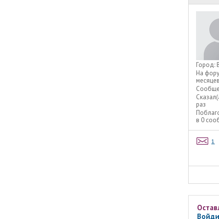
Город:
На фор
месяце
Сообще
Сказал(
раз
Поблаг
в 0 со
1
Остав
Войди