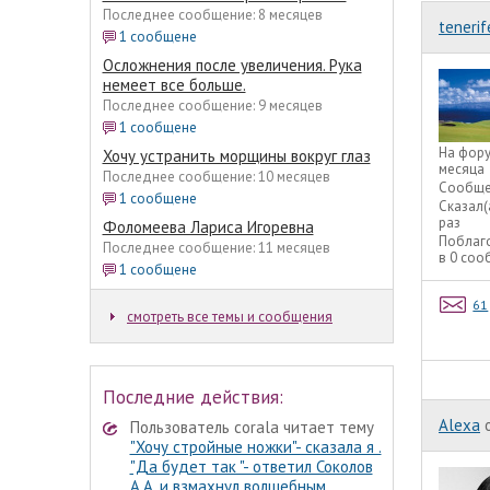
Последнее сообщение: 8 месяцев
tenerif
1 сообщене
Осложнения после увеличения. Рука
немеет все больше.
Последнее сообщение: 9 месяцев
1 сообщене
На фор
Хочу устранить морщины вокруг глаз
месяца
Последнее сообщение: 10 месяцев
Сообще
1 сообщене
Сказал(
раз
Фоломеева Лариса Игоревна
Поблаг
Последнее сообщение: 11 месяцев
в 0 со
1 сообщене
61
смотреть все темы и сообщения
Последние действия:
Alexa
Пользователь corala читает тему
"Хочу стройные ножки"- сказала я .
"Да будет так "- ответил Соколов
А.А. и взмахнул волшебным