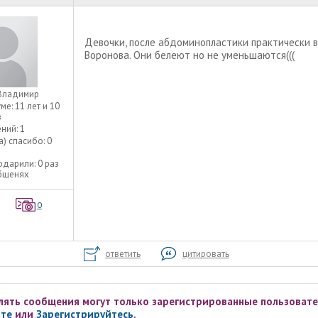
Девочки, после абдоминопластики практически в
Воронова. Они белеют но не уменьшаются(((
Владимир
уме:
11 лет и 10
в
ний:
1
а) спасибо:
0
одарили:
0 раз
общенях
0
ответить
цитировать
лять сообщения могут только зарегистрированные пользовате
те
или
Зарегистрируйтесь
.