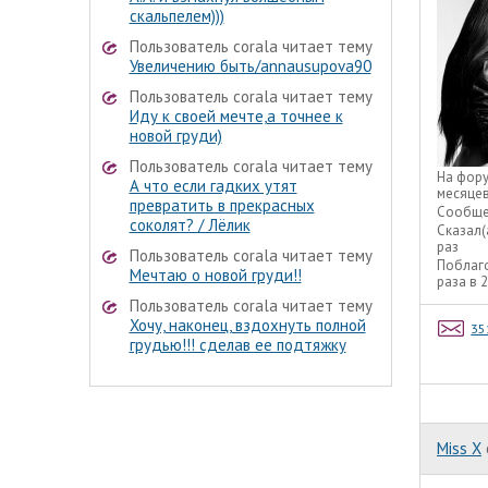
скальпелем)))
Пользователь corala читает тему
Увеличению быть/annausupova90
Пользователь corala читает тему
Иду к своей мечте,а точнее к
новой груди)
Пользователь corala читает тему
На фор
А что если гадких утят
месяце
превратить в прекрасных
Сообще
соколят? / Лёлик
Сказал(
раз
Пользователь corala читает тему
Поблаг
Мечтаю о новой груди!!
раза в 
Пользователь corala читает тему
Хочу, наконец, вздохнуть полной
35
грудью!!! сделав ее подтяжку
Miss X