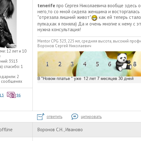
tenerife
про Сергея Николаевича вообще здесь отз
него,то со мной сидела женщина и восторгалась 
"отрезала лишний живот"
как ей теперь стало
пупка,как я поняла) Да и очень многие к нему с 
нужна консультация!
Mentor CPG 323, 225 мл, средняя высота, высокий проф
Воронов Сергей Николаевич
уме:
12 лет и 10
в
ний:
3513
а) спасибо:
1
одарили:
2
2 сообщенях
13
96
ответить
цитировать
offline
Воронов С.Н., Иваново