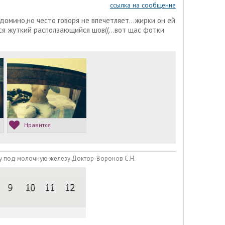
ссылка на сообщение
домино,но често говоря не впечетляет...жирки он ей
лся жуткий расползающийся шов((...вот щас фотки
Нравится
лу под молочную железу.Доктор-Воронов С.Н.