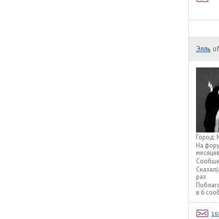
Элль
of
Город:
На фор
месяце
Сообще
Сказал(
раз
Поблаг
в 6 со
16