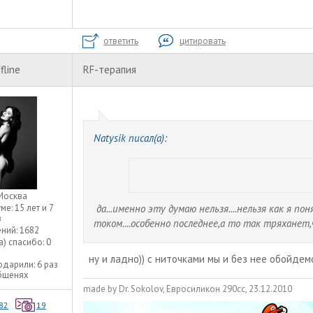
ответить
цитировать
fline
RF-терапия
Natysik писал(а):
Москва
да...именно эту думаю нельзя....нельзя как я пон
уме:
15 лет и 7
в
током....особенно последнее,а то так тряхане
ний:
1682
а) спасибо:
0
ну и ладно)) с ниточками мы и без нее обойдем
одарили:
6 раз
общенях
made by Dr. Sokolov, Евросиликон 290сс, 23.12.2010
82
19