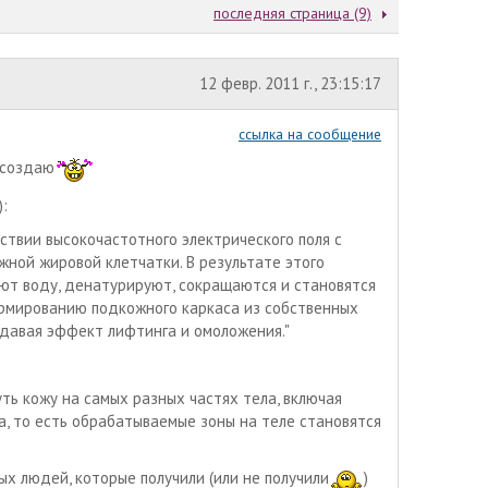
последняя страница (9)
12 февр. 2011 г., 23:15:17
ссылка на сообщение
 создаю
):
твии высокочастотного электрического поля с
ной жировой клетчатки. В результате этого
яют воду, денатурируют, сокращаются и становятся
рмированию подкожного каркаса из собственных
оздавая эффект лифтинга и омоложения."
ть кожу на самых разных частях тела, включая
а, то есть обрабатываемые зоны на теле становятся
ых людей, которые получили (или не получили
)