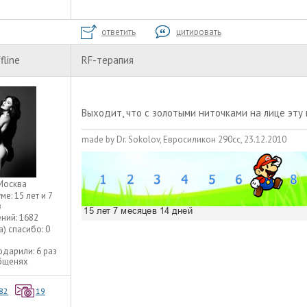
ответить
цитировать
fline
RF-терапия
Выходит, что с золотыми ниточками на лице эту
made by Dr. Sokolov, Евросиликон 290сс, 23.12.2010
Москва
уме:
15 лет и 7
в
ний:
1682
а) спасибо:
0
одарили:
6 раз
общенях
82
19