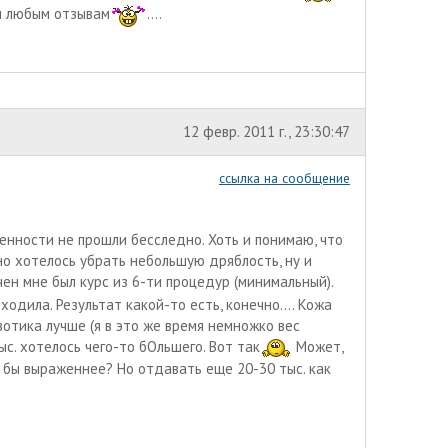
ды любым отзывам
....
12 февр. 2011 г., 23:30:47
ссылка на сообщение
енности не прошли бесследно. Хоть и понимаю, что
 но хотелось убрать небольшую дряблость, ну и
чен мне был курс из 6-ти процедур (минимальный).
ходила. Результат какой-то есть, конечно.... Кожа
отика лучше (я в это же время немножко вес
ыс. хотелось чего-то бОльшего. Вот так
Может,
л бы выраженнее? Но отдавать еще 20-30 тыс. как