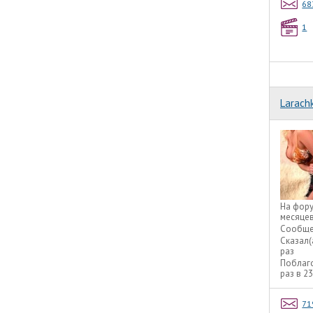
68
1
Larach
На фор
месяце
Сообще
Сказал(
раз
Поблаг
раз в 2
71