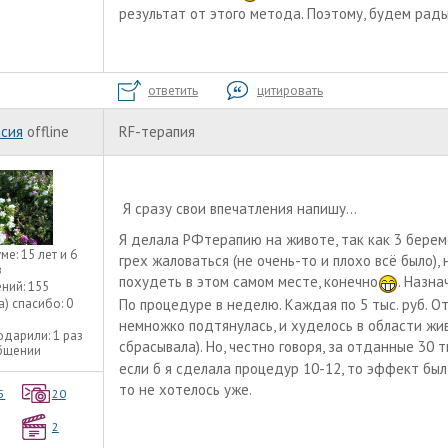
результат от этого метода. Поэтому, будем ра
ответить
цитировать
сия
offline
RF-терапия
Я сразу свои впечатления напишу...
Я делала РФтерапию на животе, так как 3 берем
уме:
15 лет и 6
грех жаловаться (не очень-то и плохо всё было),
в
похудеть в этом самом месте, конечно
. Назна
ний:
155
По процедуре в неделю. Каждая по 5 тыс. руб. От
а) спасибо:
0
немножко подтянулась, и худелось в области жив
одарили:
1 раз
сбрасывала). Но, честно говоря, за отданные 30 т
общении
если б я сделала процедур 10-12, то эффект бы
то не хотелось уже.
5
20
2