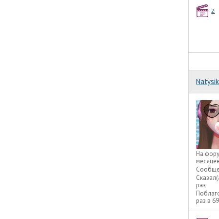
2
Natysik
На фор
месяце
Сообще
Сказал(
раз
Поблаг
раз в 6