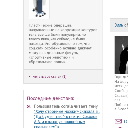
Элль
of
Пластические операции,
направленные на коррекцию контуров
тела всегда были популярны, но
такого пика, как сейчас, не было
никогда. Это обусловлено тем, что
соц.сети особенно активно диктуют
моду на идеальные фигуры,
«спортивные животики» и
«Бразильские попки».
читать все статьи (1)
Город:
На фор
месяце
Сообще
Сказал(
Последние действия:
раз
Поблаг
Пользователь corala читает тему
в 6 со
"Хочу стройные ножки"- сказала я .
"Да будет так "- ответил Соколов
А.А. и взмахнул волшебным
16
скальпелем)))