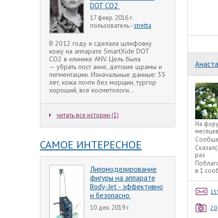
DOT CO2
17 февр. 2016 г.
пользователь -
stretta
В 2012 году я сделала шлифовку
кожу на аппарате SmartXide DOT
CO2 в клинике ANV. Цель была
Анаста
— убрать пост акне, детские шрамы и
пигментацию. Изначальные данные: 35
лет, кожа почти без морщин, тургор
хороший, все косметологи...
читать все истории (1)
На фор
месяце
Сообще
САМОЕ ИНТЕРЕСНОЕ
Сказал(
раз
Поблаг
Липомоделирование
в 1 со
фигуры на аппарате
Body-Jet - эффективно
15
и безопасно.
10 дек. 2019 г.
20