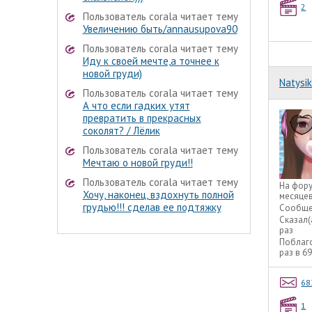
2
Пользователь corala читает тему
Увеличению быть/annausupova90
Пользователь corala читает тему
Иду к своей мечте,а точнее к
новой груди)
Natysik
Пользователь corala читает тему
А что если гадких утят
превратить в прекрасных
соколят? / Лёлик
Пользователь corala читает тему
Мечтаю о новой груди!!
Пользователь corala читает тему
На фор
Хочу, наконец, вздохнуть полной
месяце
грудью!!! сделав ее подтяжку
Сообще
Сказал(
раз
Поблаг
раз в 6
68
1