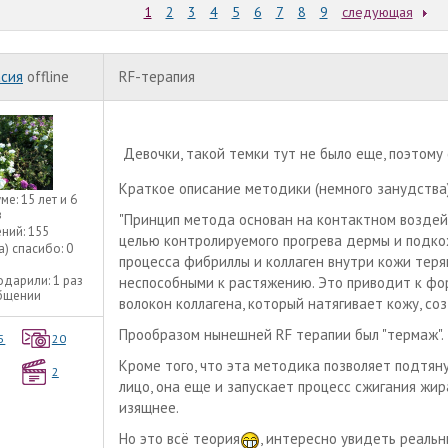
1
2
3
4
5
6
7
8
9
следующая
сия
offline
RF-терапия
Девочки, такой темки тут не было еще, поэтому
Краткое описание методики (немного занудства
уме:
15 лет и 6
в
"Принцип метода основан на контактном воздейс
ний:
155
целью контролируемого прогрева дермы и подкож
а) спасибо:
0
процесса фибриллы и коллаген внутри кожи тер
одарили:
1 раз
неспособными к растяжению. Это приводит к фо
общении
волокон коллагена, который натягивает кожу, с
Прообразом нынешней RF терапии был "термаж".
5
20
Кроме того, что эта методика позволяет подтяну
2
лицо, она еще и запускает процесс сжигания жир
изящнее.
Но это всё теория
, интересно увидеть реальн