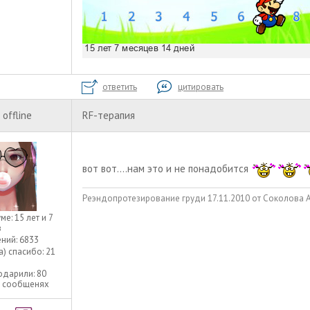
ответить
цитировать
offline
RF-терапия
вот вот....нам это и не понадобится
Реэндопротезирование груди 17.11.2010 от Соколова А.А
уме:
15 лет и 7
в
ний:
6833
а) спасибо:
21
одарили:
80
9 сообщенях