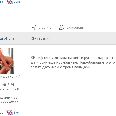
33
1086
ответить
цитировать
ka
offline
RF-терапия
RF-лифтинг я делала на кисти рук в подарок от 
да и руки ещё нормальные. Попробовала что это
водят датчиком с тремя пальцами.
уме:
15 лет и 7
в
ний:
7191
а) спасибо:
0
одарили:
25
3 сообщенях
91
676