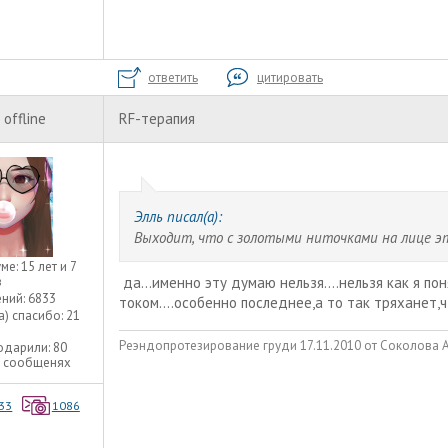
ответить
цитировать
offline
RF-терапия
Элль писал(а):
Выходит, что с золотыми ниточками на лице эт
уме:
15 лет и 7
в
да...именно эту думаю нельзя....нельзя как я пон
ний:
6833
током....особенно последнее,а то так тряханет,
а) спасибо:
21
Реэндопротезирование груди 17.11.2010 от Соколова А.А
одарили:
80
9 сообщенях
33
1086