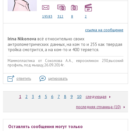
19583
312
8
2
ссылка на сообщение
Irina Nikonova
всё относительно своих
антропометрических данных, на ком то и 255 как твердая
тройка смотрится, а на ком-то и 400 теряется.
Маммопластика от Соколова А.А., евросиликон 230,высокий
профиль, под мышцу,26.09.2014г.
ответить
цитировать
1
2
3
4
5
6
7
8
9
10
следующая
последняя страница (10)
Оставлять сообщения могут только