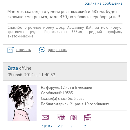
ссылка на сообщение
Мне док сказал, что у меня рост высокий и 385 мл. будет
скромно смотреться, надо 430, но я боюсь переборщить!!!
Спасибо огромное моему доку, Аршакяну В.А., за мою новую,
красивую грудь! Евросиликон 385мл, средний профиль,
анатомические
ответить
цитировать
Zetta
offline
05 нояб. 2014 г., 11:40:52
На форуме:
12 лет и 6 месяцев
Сообщений:
19583
Сказал(а) спасибо:
3 раза
Поблагодарили:
21 раз в 19 сообщенях
19583
312
8
2