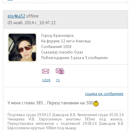
elo4ka32
offline
05 нояб. 2014 г., 10:47:22
Город:
Красноярск
На форуме:
12 лет и 4 месяца
Сообщений:
1018
Сказал(а) спасибо:
0 раз
Поблагодарили:
3 раза в 3 сообщенях
1018
71
ссылка на сообщение
У меня стояло 385... Переустановили на 300
Подтяжка груди 29.04.13 Давыдов В.В. Увеличение груди 02.01.14
Чикишева И.В. Евросиликон анатомы 385мл под железу.
Переустановка имплантов с подтяжкой 29.08.14 Давыдов В.В
Евросиликон круглые 300мл под мышцу