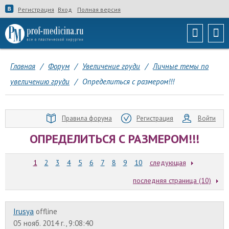
Регистрация
Вход
Полная версия
Главная
/
Форум
/
Увеличение груди
/
Личные темы по
увеличению груди
/
Определиться с размером!!!
Правила форума
Регистрация
Войти
ОПРЕДЕЛИТЬСЯ С РАЗМЕРОМ!!!
1
2
3
4
5
6
7
8
9
10
следующая
последняя страница (10)
Irusya
offline
05 нояб. 2014 г., 9:08:40