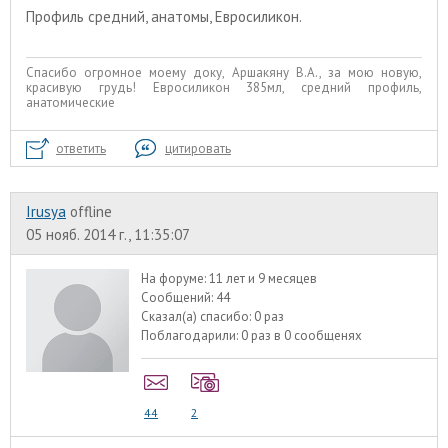
Профиль средний, анатомы, Евросиликон.
Спасибо огромное моему доку, Аршакяну В.А., за мою новую,
красивую грудь! Евросиликон 385мл, средний профиль,
анатомические
ответить
цитировать
Irusya
offline
05 нояб. 2014 г., 11:35:07
На форуме:
11 лет и 9 месяцев
Сообщений:
44
Сказал(а) спасибо:
0 раз
Поблагодарили:
0 раз в 0 сообщенях
44
2