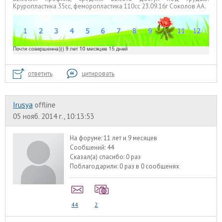
Круропластика 35сс, феморопластика 110сс 23.09.16г Соколов АА.
ответить
цитировать
Irusya
offline
05 нояб. 2014 г., 10:13:53
На форуме:
11 лет и 9 месяцев
Сообщений:
44
Сказал(а) спасибо:
0 раз
Поблагодарили:
0 раз в 0 сообщенях
44
2