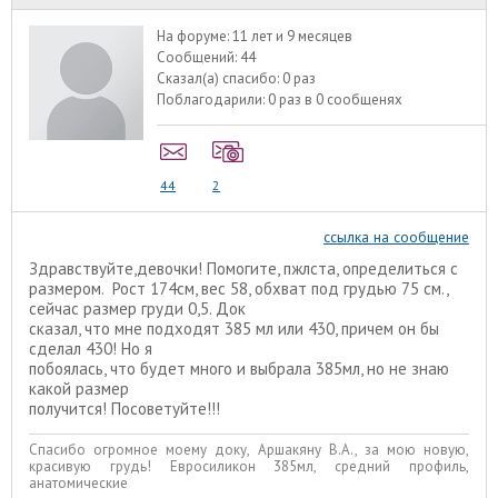
На форуме:
11 лет и 9 месяцев
Сообщений:
44
Сказал(а) спасибо:
0 раз
Поблагодарили:
0 раз в 0 сообщенях
44
2
ссылка на сообщение
Здравствуйте,девочки! Помогите, пжлста, определиться с
размером. Рост 174см, вес 58, обхват под грудью 75 см.,
сейчас размер груди 0,5. Док
сказал, что мне подходят 385 мл или 430, причем он бы
сделал 430! Но я
побоялась, что будет много и выбрала 385мл, но не знаю
какой размер
получится! Посоветуйте!!!
Спасибо огромное моему доку, Аршакяну В.А., за мою новую,
красивую грудь! Евросиликон 385мл, средний профиль,
анатомические