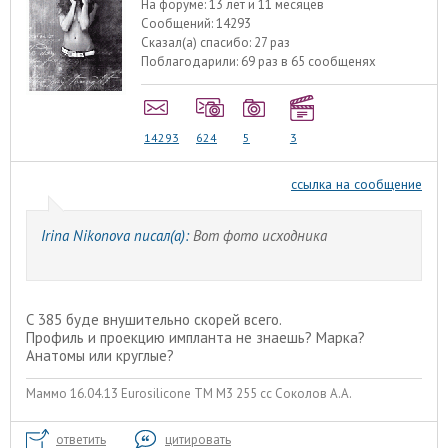
На форуме:
13 лет и 11 месяцев
Сообщений:
14293
Сказал(а) спасибо:
27 раз
Поблагодарили:
69 раз в 65 сообщенях
14293
624
5
3
ссылка на сообщение
Irina Nikonova писал(а):
Вот фото исходника
С 385 буде внушительно скорей всего.
Профиль и проекцию импланта не знаешь? Марка?
Анатомы или круглые?
Маммо 16.04.13 Eurosilicone ТМ М3 255 сс Соколов А.А.
ответить
цитировать