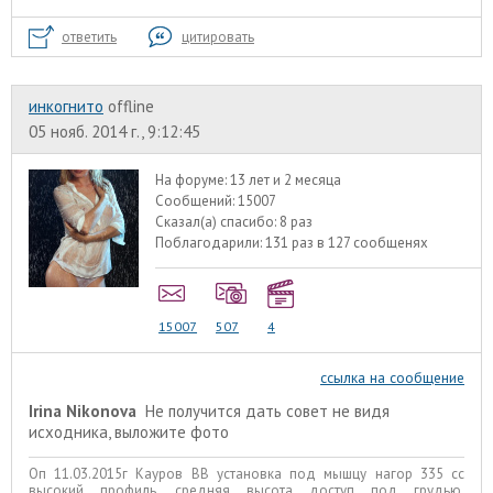
ответить
цитировать
инкогнито
offline
05 нояб. 2014 г., 9:12:45
На форуме:
13 лет и 2 месяца
Сообщений:
15007
Сказал(а) спасибо:
8 раз
Поблагодарили:
131 раз в 127 сообщенях
15007
507
4
ссылка на сообщение
Irina Nikonova
Не получится дать совет не видя
исходника, выложите фото
Оп 11.03.2015г Кауров ВВ установка под мышцу нагор 335 сс
высокий профиль, средняя высота доступ под грудью.