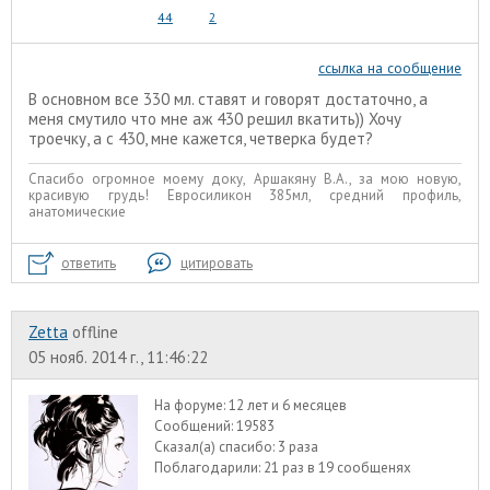
44
2
ссылка на сообщение
В основном все 330 мл. ставят и говорят достаточно, а
меня смутило что мне аж 430 решил вкатить)) Хочу
троечку, а с 430, мне кажется, четверка будет?
Спасибо огромное моему доку, Аршакяну В.А., за мою новую,
красивую грудь! Евросиликон 385мл, средний профиль,
анатомические
ответить
цитировать
Zetta
offline
05 нояб. 2014 г., 11:46:22
На форуме:
12 лет и 6 месяцев
Сообщений:
19583
Сказал(а) спасибо:
3 раза
Поблагодарили:
21 раз в 19 сообщенях