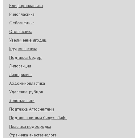
Блефаропластика
Ринопластика
Фейслифтинг
Отопластика
Увеличение ягодиц
Круропластика
Подтяжка бедер
Липосакция
Липофилинг
Абдоминопластика
Удаление рубцов
Золотые нити
Подтяжка Аптос-нитями
Подтяжка нитями Силуэт-Лифт
Пластика подбородка
Страничка анестезиолога