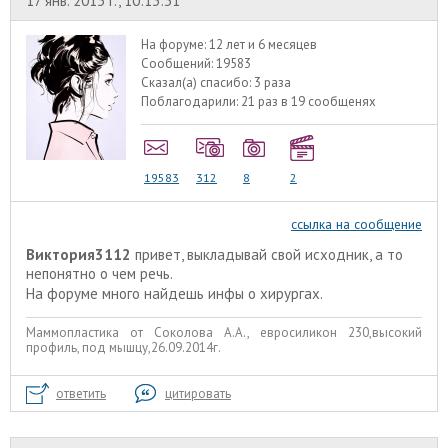
17 янв. 2015 г., 10:13:31
На форуме:
12 лет и 6 месяцев
Сообщений:
19583
Сказал(а) спасибо:
3 раза
Поблагодарили:
21 раз в 19 сообщенях
19583
312
8
2
ссылка на сообщение
Виктория3112
привет, выкладывай свой исходник, а то
непонятно о чем речь.
На форуме много найдешь инфы о хирургах.
Маммопластика от Соколова А.А., евросиликон 230,высокий
профиль, под мышцу,26.09.2014г.
ответить
цитировать