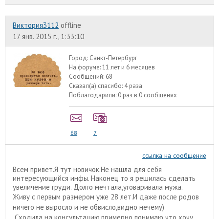
Виктория3112
offline
17 янв. 2015 г., 1:33:10
Город:
Санкт-Петербург
На форуме:
11 лет и 6 месяцев
Сообщений:
68
Сказал(а) спасибо:
4 раза
Поблагодарили:
0 раз в 0 сообщенях
68
7
ссылка на сообщение
Всем привет.Я тут новичок.Не нашла для себя
интересующийся инфы. Наконец то я решилась сделать
увеличение груди. Долго мечтала,уговаривала мужа.
Живу с первым размером уже 28 лет.И даже после родов
ничего не выросло и не обвисло,видно нечему)
Сходила на консультацию,примерно понимаю что хочу