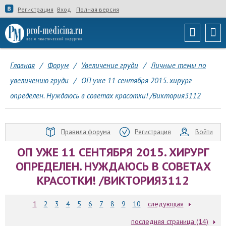
Регистрация
Вход
Полная версия
Главная
/
Форум
/
Увеличение груди
/
Личные темы по
увеличению груди
/
ОП уже 11 сентября 2015. хирург
определен. Нуждаюсь в советах красотки! /Виктория3112
Правила форума
Регистрация
Войти
ОП УЖЕ 11 СЕНТЯБРЯ 2015. ХИРУРГ
ОПРЕДЕЛЕН. НУЖДАЮСЬ В СОВЕТАХ
КРАСОТКИ! /ВИКТОРИЯ3112
1
2
3
4
5
6
7
8
9
10
следующая
последняя страница (14)