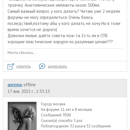
троечку. Анатомические импланты около 300мл.
Самый важный вопрос у кого делать? Читаю уже 2 недели
форумы-не могу определиться. Очень боюсь
последствий,поэтому абы у кого делать не хочу.Но в тоже
время хочется не дорого)
Девочки милые дайте советы пож-та. Есть ли в СПБ
хорошие пластические хирурги по разумным ценам???
Мечта сбылась...
ответить
цитировать
ангелок
offline
17 янв. 2015 г., 1:53:13
Город:
москва
На форуме:
11 лет и 8 месяцев
Сообщений:
9300
Сказал(а) спасибо:
5 раз
Поблагодарили:
32 раза в 32 сообщенях