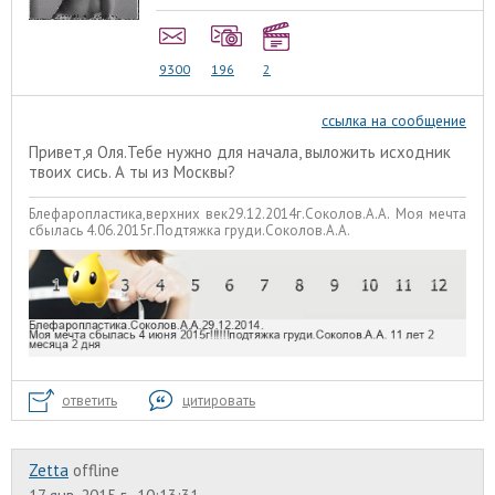
9300
196
2
ссылка на сообщение
Привет,я Оля.Тебе нужно для начала, выложить исходник
твоих сись. А ты из Москвы?
Блефаропластика,верхних век29.12.2014г.Соколов.А.А. Моя мечта
сбылась 4.06.2015г.Подтяжка груди.Соколов.А.А.
ответить
цитировать
Zetta
offline