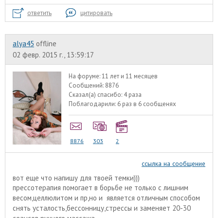
ответить
цитировать
alyа45
offline
02 февр. 2015 г., 13:59:17
На форуме:
11 лет и 11 месяцев
Сообщений:
8876
Сказал(а) спасибо:
4 раза
Поблагодарили:
6 раз в 6 сообщенях
8876
303
2
ссылка на сообщение
вот еще что напишу для твоей темки)))
прессотерапия помогает в борьбе не только с лишним
весом,целлюлитом и пр,но и является отличным способом
снять усталость,бессонницу,стрессы и заменяет 20-30