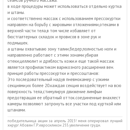
сеансов ручного массажа.
в ходе процедуры может использоваться отдельно куртка
и штаны.
и соответственно массаж с использованием прессокуртки
направлен на борьбу с жировыми отложениями,отеками в
верхней части тела,в том числе избавляет от
бюстгалтерных складок и провисов в зоне рук и
подмышек.
а штаны охватываю зону талии,бедер,полностью ноги и
направленно работают с этими зонами.убирая
отеки,целлюлит и дряблость кожи.и еще такой массаж
является профилактиком варикозного расширения вен.
принцип работы прессокуртки и прессоштанов:
Это последовательный надув пневмокамер с узкими
секциями,их более 20.каждая секция воздействует на всю
поверхность тела,стимулируя движение лимфыи
предотвращая ее обратный отток.соединенные внахлест
камеры позволяют затронуть все участки под курткой или
штанами.
победительница акции за апрель 2015! меня оперировал лучший
хирург Абовян Г.Р.евросиликон 255.увеличение груди.