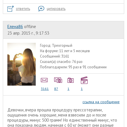
ответить
цитировать
Елена86
offline
23 апр. 2015 г., 9:17:53
Город:
Трехгорный
На форуме:
11 лет и 5 месяцев
Сообщений:
3161
Сказал(а) спасибо:
76 раз
Поблагодарили:
95 раз в 91 сообщении
3161
87
1
1
ссылка на сообщение
Девочки, вчера прошла процедуру прессотерапии,
ощущения очень хорошие, меня взвесили до и после
процедуры, минус 500 грамм! Но единственный минус, что
она показана людям, начиная с 60 кг (может они разные