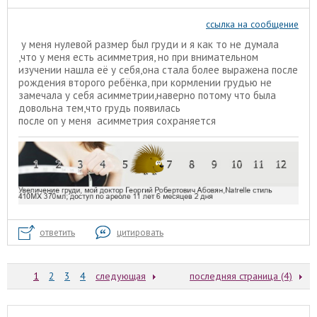
ссылка на сообщение
у меня нулевой размер был груди и я как то не думала
,что у меня есть асимметрия, но при внимательном
изучении нашла её у себя,она стала более выражена после
рождения второго ребёнка, при кормлении грудью не
замечала у себя асимметрии,наверно потому что была
довольна тем,что грудь появилась
после оп у меня асимметрия сохраняется
ответить
цитировать
1
2
3
4
следующая
последняя страница (4)