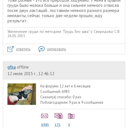
тоже разные - это все природой задумано. У меня в правой
груди было молока больше и она сильнее немного отвисла
после двух лактаций.. поставили немного разного размера
импланты, сейчас только две недели прошло, жду
результат.
Увеличение груди по методике "Грудь без шва" у Свиридова С.В.
26.01.2015
ответить
цитировать
gfka
offline
12 июля 2015 г., 12:46:12
На форуме:
12 лет и 6 месяцев
Сообщений:
6985
Сказал(а) спасибо:
0 раз
Поблагодарили:
9 раз в 9 сообщенях
6985
175
3