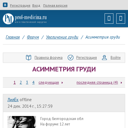
Регистрация
Вход
Полная версия
Главная
/
Форум
/
Увеличение груди
/
Асимметрия груди
Правила форума
Регистрация
Войти
АСИММЕТРИЯ ГРУДИ
1
2
3
4
следующая
последняя страница (4)
ЛилЁк
offline
24 дек. 2014 г., 15:27:59
Город:
Белгородская обл
На форуме:
12 лет