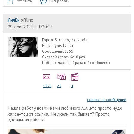
ответить
цитировать
ЛилЁк
offline
29 дек. 2014 г., 1:20:18
Город:
Белгородская обл
На форуме:
12 лет
Сообщений:
1356
Сказал(а) спасибо:
0 раз
Поблагодарили:
4 раза в 4 сообщенях
1356
23
4
ссылка на сообщение
Нашла работу всеми нами любимого А.А.,это просто чудо
какое-то,вот
ссылка
...Неужели так бывает?!Просто
идеальная работа