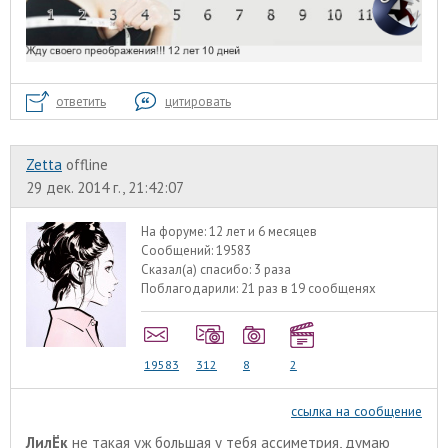
ответить
цитировать
Zetta
offline
29 дек. 2014 г., 21:42:07
На форуме:
12 лет и 6 месяцев
Сообщений:
19583
Сказал(а) спасибо:
3 раза
Поблагодарили:
21 раз в 19 сообщенях
19583
312
8
2
ссылка на сообщение
ЛилЁк
не такая уж большая у тебя ассиметрия, думаю