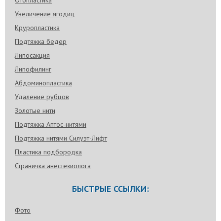
Увеличение ягодиц
Круропластика
Подтяжка бедер
Липосакция
Липофилинг
Абдоминопластика
Удаление рубцов
Золотые нити
Подтяжка Аптос-нитями
Подтяжка нитями Силуэт-Лифт
Пластика подбородка
Страничка анестезиолога
БЫСТРЫЕ ССЫЛКИ:
Фото