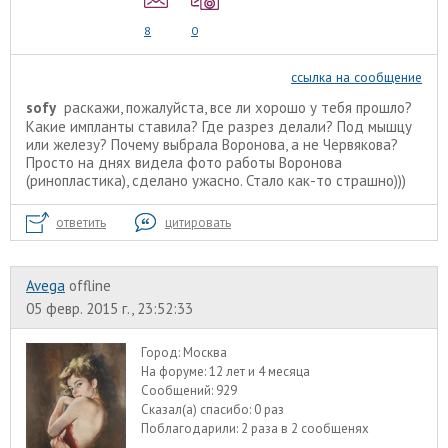
8
0
ссылка на сообщение
sofy
раскажи, пожалуйста, все ли хорошо у тебя прошло?
Какие импланты ставила? Где разрез делали? Под мышцу
или железу? Почему выбрала Воронова, а не Червякова?
Просто на днях видела фото работы Воронова
(ринопластика), сделано ужасно. Стало как-то страшно)))
ответить
цитировать
Avega
offline
05 февр. 2015 г., 23:52:33
Город:
Москва
На форуме:
12 лет и 4 месяца
Сообщений:
929
Сказал(а) спасибо:
0 раз
Поблагодарили:
2 раза в 2 сообщенях