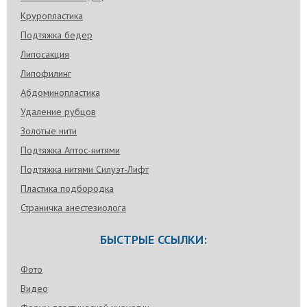
Круропластика
Подтяжка бедер
Липосакция
Липофилинг
Абдоминопластика
Удаление рубцов
Золотые нити
Подтяжка Аптос-нитями
Подтяжка нитями Силуэт-Лифт
Пластика подбородка
Страничка анестезиолога
БЫСТРЫЕ ССЫЛКИ:
Фото
Видео