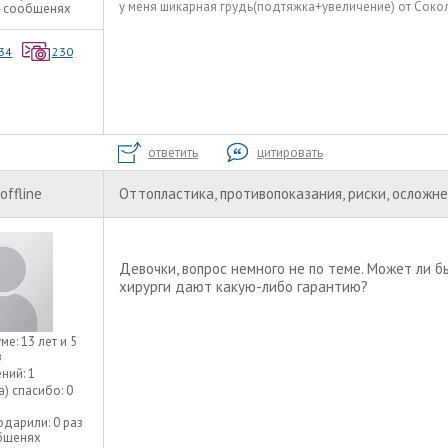
у меня шикарная грудь(подтяжка+увеличение) от Сокол
4 сообщенях
34
230
ответить
цитировать
offline
Оттопластика, противопоказания, риски, осложн
Девочки, вопрос немного не по теме. Может ли б
хирурги дают какую-либо гарантию?
уме:
13 лет и 5
в
ний:
1
а) спасибо:
0
одарили:
0 раз
общенях