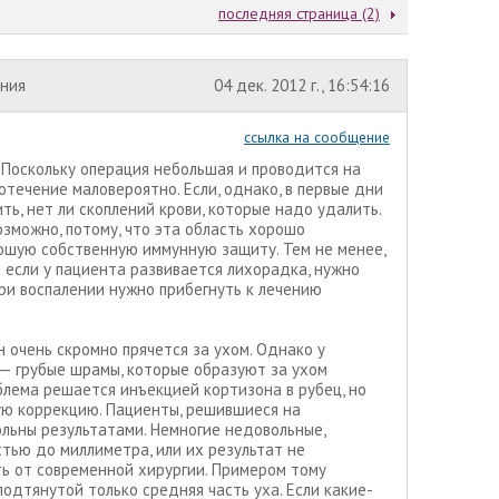
последняя страница (2)
ения
04 дек. 2012 г., 16:54:16
ссылка на сообщение
. Поскольку операция небольшая и проводится на
течение маловероятно. Если, однако, в первые дни
ть, нет ли скоплений крови, которые надо удалить.
озможно, потому, что эта область хорошо
рошую собственную иммунную защиту. Тем не менее,
и если у пациента развивается лихорадка, нужно
При воспалении нужно прибегнуть к лечению
 очень скромно прячется за ухом. Однако у
— грубые шрамы, которые образуют за ухом
блема решается инъекцией кортизона в рубец, но
ую коррекцию. Пациенты, решившиеся на
льны результатами. Немногие недовольные,
тью до миллиметра, или их результат не
ть от современной хирургии. Примером тому
подтянутой только средняя часть уха. Если какие-