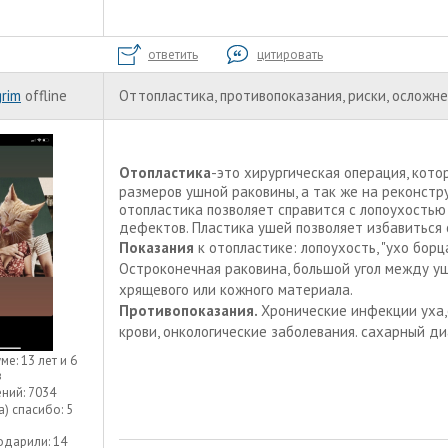
ответить
цитировать
grim
offline
Оттопластика, противопоказания, риски, осложн
Отопластика
-это хирургическая операция, кот
размеров ушной раковины, а так же на реконстр
отопластика позволяет справится с лопоухость
дефектов. Пластика ушей позволяет избавиться
Показания
к отопластике: лопоухость, "ухо борц
Остроконечная раковина, большой угол между уш
хрящевого или кожного материала.
Противопоказания.
Хронические инфекции уха,
крови, онкологические заболевания. сахарный ди
уме:
13 лет и 6
в
ний:
7034
а) спасибо:
5
одарили:
14