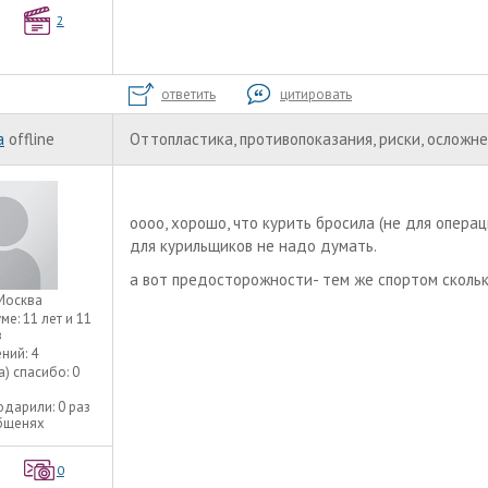
2
ответить
цитировать
a
offline
Оттопластика, противопоказания, риски, осложн
оооо, хорошо, что курить бросила (не для операц
для курильщиков не надо думать.
а вот предосторожности- тем же спортом скольк
Москва
уме:
11 лет и 11
в
ний:
4
а) спасибо:
0
одарили:
0 раз
общенях
0