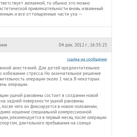
ответствует желаемой, то обычно это можно
 эстетической привлекательности вновь изваянный
ленным, и все оттопыренные части уха —
ения
04 дек. 2012 г., 16:55:23
ссылка на сообщение
анной анестезией. Для детей предпочтительнее
во избежание стресса. Но окончательное решение
жительность операции около 1 часа. В некоторых
ень операции.
ции ушной раковины состоит в создании новой
 на задней поверхности ушной раковины.
после чего он фиксируется в новом положении,
одимо ношение специальной компрессионной
рации, рекомендуется в первый месяц после операции
спортом, длительного пребывания на солнце.