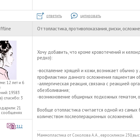
ответить
цитировать
ffline
Оттопластика, противопоказания, риски, осложн
Хочу добавить, что кроме кровотечений и келои
редко):
-воспаление хрящей и кожи, возникает обычно у
профилактики данного осложнения пациентам о
уме:
12 лет и 6
-аллергическая реакция, связана с реакцией орг
в
обезболивания;
ний:
19583
-возникновение обширных подкожных гематом, о
а) спасибо:
3
одарили:
21
Вообще отопластика считается одной из самых 
9 сообщенях
количеством послеоперационных осложнений.
312
Маммопластика от Соколова А.А., евросиликон 230,выс