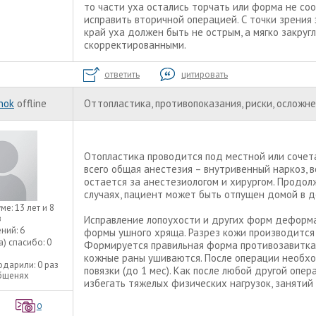
то части уха остались торчать или форма не со
исправить вторичной операцией. С точки зрения
край уха должен быть не острым, а мягко закруг
скорректированными.
ответить
цитировать
nok
offline
Оттопластика, противопоказания, риски, осложн
Отопластика проводится под местной или сочет
всего общая анестезия – внутривенный наркоз, 
остается за анестезиологом и хирургом. Продол
случаях, пациент может быть отпущен домой в д
уме:
13 лет и 8
в
Исправление лопоухости и других форм деформа
ний:
6
формы ушного хряща. Разрез кожи производится
а) спасибо:
0
Формируется правильная форма противозавитка, 
кожные раны ушиваются. После операции необх
одарили:
0 раз
повязки (до 1 мес). Как после любой другой опе
общенях
избегать тяжелых физических нагрузок, занятий 
0