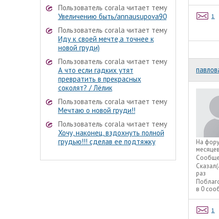
Пользователь corala читает тему
Увеличению быть/annausupova90
1
Пользователь corala читает тему
Иду к своей мечте,а точнее к
новой груди)
Пользователь corala читает тему
павлов
А что если гадких утят
превратить в прекрасных
соколят? / Лёлик
Пользователь corala читает тему
Мечтаю о новой груди!!
Пользователь corala читает тему
Хочу, наконец, вздохнуть полной
грудью!!! сделав ее подтяжку
На фор
месяце
Сообще
Сказал(
раз
Поблаг
в 0 со
1