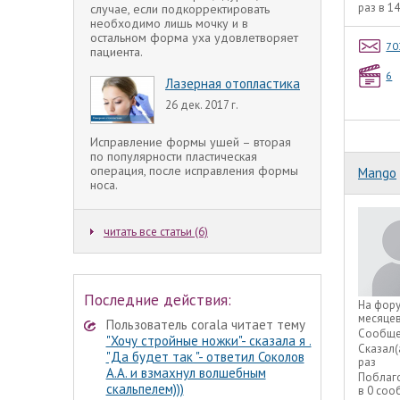
раз в 1
случае, если подкорректировать
необходимо лишь мочку и в
остальном форма уха удовлетворяет
70
пациента.
6
Лазерная отопластика
26 дек. 2017 г.
Исправление формы ушей – вторая
по популярности пластическая
операция, после исправления формы
Mango
носа.
читать все статьи (6)
Последние действия:
На фор
месяце
Пользователь corala читает тему
Сообще
"Хочу стройные ножки"- сказала я .
Сказал(
"Да будет так "- ответил Соколов
раз
А.А. и взмахнул волшебным
Поблаг
скальпелем)))
в 0 со