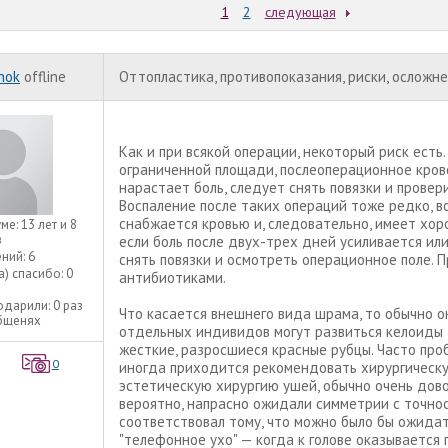
1
2
следующая
nok
offline
Оттопластика, противопоказания, риски, осложн
Как и при всякой операции, некоторый риск есть
ограниченной площади, послеоперационное крово
нарастает боль, следует снять повязки и провери
Воспаление после таких операций тоже редко, в
снабжается кровью и, следовательно, имеет хо
уме:
13 лет и 8
в
если боль после двух-трех дней усиливается ил
ний:
6
снять повязки и осмотреть операционное поле. 
а) спасибо:
0
антибиотиками.
одарили:
0 раз
Что касается внешнего вида шрама, то обычно он
общенях
отдельных индивидов могут развиться келоиды 
жесткие, разросшиеся красные рубцы. Часто про
0
иногда приходится рекомендовать хирургическ
эстетическую хирургию ушей, обычно очень дово
вероятно, напрасно ожидали симметрии с точнос
соответствовал тому, что можно было бы ожида
"телефонное ухо" — когда к голове оказывается 