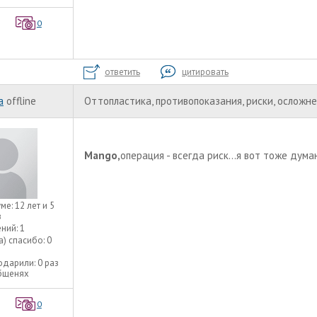
0
ответить
цитировать
а
offline
Оттопластика, противопоказания, риски, осложн
Mango,
операция - всегда риск...я вот тоже дум
уме:
12 лет и 5
в
ний:
1
а) спасибо:
0
одарили:
0 раз
общенях
0