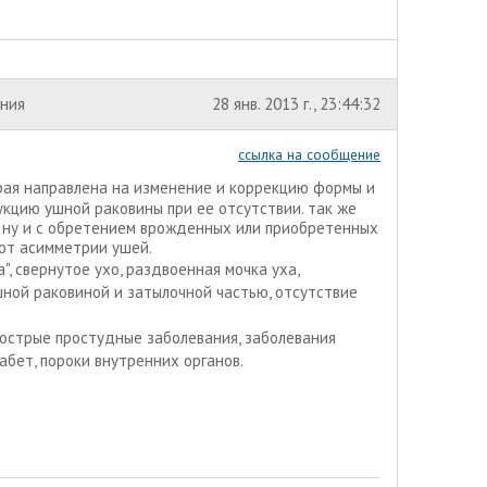
ения
28 янв. 2013 г., 23:44:32
ссылка на сообщение
орая направлена на изменение и коррекцию формы и
укцию ушной раковины при ее отсутствии. так же
ю ну и с обретением врожденных или приобретенных
 от асимметрии ушей.
а", свернутое ухо, раздвоенная мочка уха,
ной раковиной и затылочной частью, отсутствие
острые простудные заболевания, заболевания
абет, пороки внутренних органов.