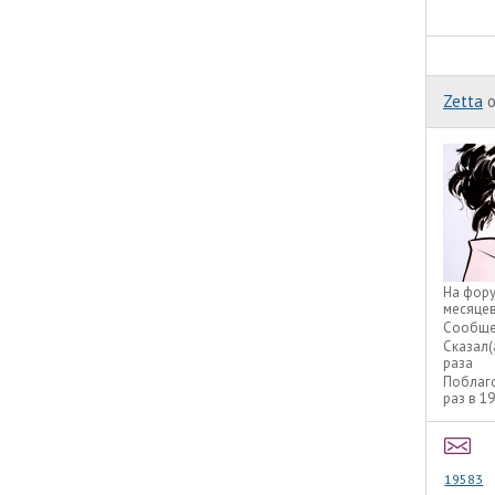
Zetta
o
На фор
месяце
Сообще
Сказал(
раза
Поблаг
раз в 1
19583