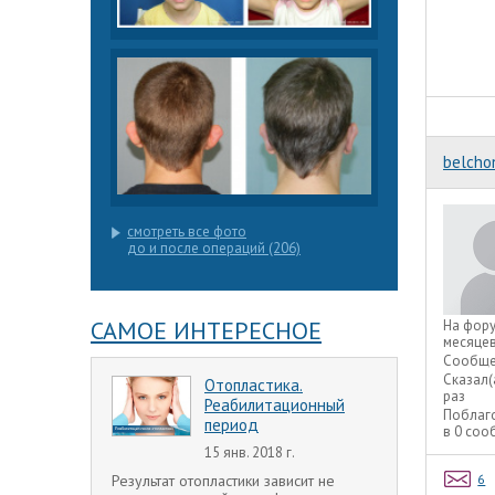
belcho
смотреть все фото
до и после операций (206)
САМОЕ ИНТЕРЕСНОЕ
На фор
месяце
Сообще
Сказал(
Отопластика.
раз
Реабилитационный
Поблаг
период
в 0 со
15 янв. 2018 г.
Результат отопластики зависит не
6