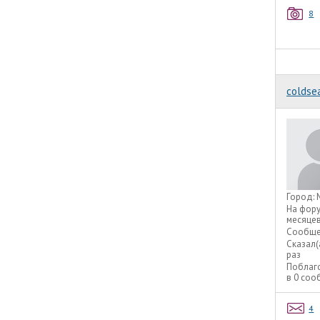
8
coldse
Город:
На фор
месяце
Сообще
Сказал(
раз
Поблаг
в 0 со
4