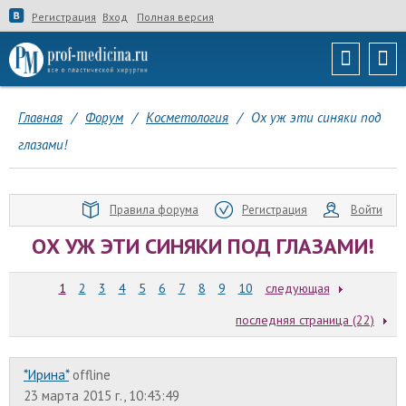
Регистрация
Вход
Полная версия
Главная
/
Форум
/
Косметология
/
Ох уж эти синяки под
глазами!
Правила форума
Регистрация
Войти
ОХ УЖ ЭТИ СИНЯКИ ПОД ГЛАЗАМИ!
1
2
3
4
5
6
7
8
9
10
следующая
последняя страница (22)
*Ирина*
offline
23 марта 2015 г., 10:43:49