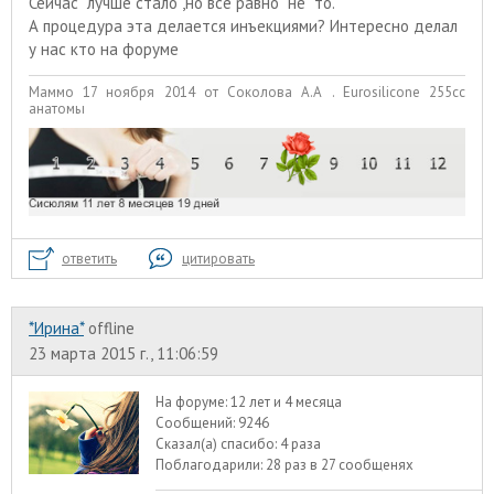
Сейчас лучше стало ,но все равно не то.
А процедура эта делается инъекциями? Интересно делал
у нас кто на форуме
Маммо 17 ноября 2014 от Соколова А.А . Eurosilicone 255сс
анатомы
ответить
цитировать
*Ирина*
offline
23 марта 2015 г., 11:06:59
На форуме:
12 лет и 4 месяца
Сообщений:
9246
Сказал(а) спасибо:
4 раза
Поблагодарили:
28 раз в 27 сообщенях