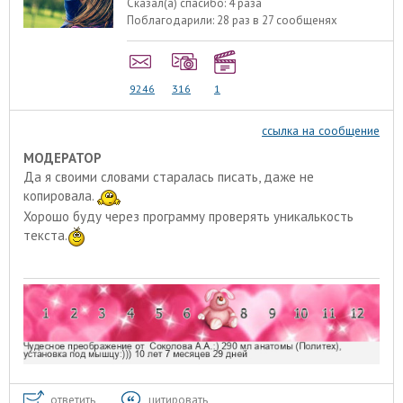
Сказал(а) спасибо:
4 раза
Поблагодарили:
28 раз в 27 сообщенях
9246
316
1
ссылка на сообщение
МОДЕРАТОР
Да я своими словами старалась писать, даже не
копировала.
Хорошо буду через программу проверять уникалькость
текста.
ответить
цитировать