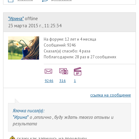
*Ирина*
offline
23 марта 2015 г., 11:25:34
На форуме:
12 лет и 4 месяца
Сообщений:
9246
Сказал(а) спасибо:
4 раза
Поблагодарили:
28 раз в 27 сообщенях
9246
316
1
ссылка на сообщение
Ялочка писал(а):
*Ирина*
о ,отлично , буду ждать твоего отзывы и
результата
скажу как запишусь на процедуру.