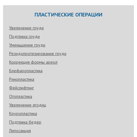
ПЛАСТИЧЕСКИЕ ОПЕРАЦИИ
Увеличение груди
Подтяжка груди
Уменьшение груди
Реэндопротезирование груди
Коррекция формы ареол
Блефаропластика
Ринопластика
Фейслифтинг
Отопластика
Увеличение ягодиц
Круропластика
Подтяжка бедер
Липосакция