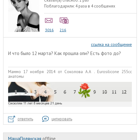
Сказал(а) спасибо:
1 раз
Поблагодарили:
4 раза в 4 сообщенях
3016
216
ссылка на сообщение
И что было 12 марта? Как прошла опи? Есть фото до?
Маммо 17 ноября 2014 от Соколова А.А . Eurosilicone 255сс
анатомы
ответить
цитировать
МашаПолянская
offline