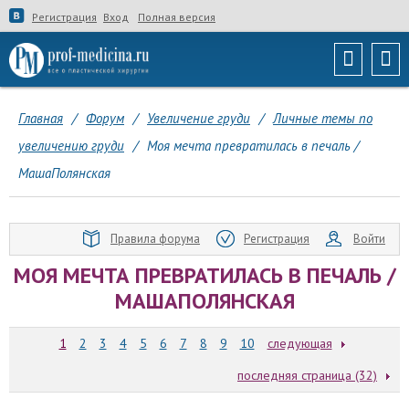
Регистрация
Вход
Полная версия
Главная
/
Форум
/
Увеличение груди
/
Личные темы по
увеличению груди
/
Моя мечта превратилась в печаль /
МашаПолянская
Правила форума
Регистрация
Войти
МОЯ МЕЧТА ПРЕВРАТИЛАСЬ В ПЕЧАЛЬ /
МАШАПОЛЯНСКАЯ
1
2
3
4
5
6
7
8
9
10
следующая
последняя страница (32)