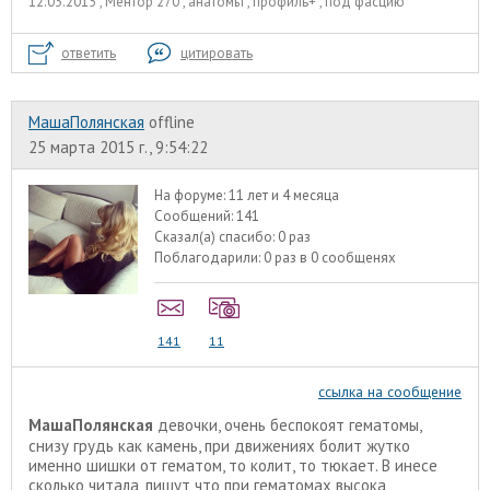
12.03.2015 , Ментор 270 , анатомы , профиль+ , под фасцию
ответить
цитировать
МашаПолянская
offline
25 марта 2015 г., 9:54:22
На форуме:
11 лет и 4 месяца
Сообщений:
141
Сказал(а) спасибо:
0 раз
Поблагодарили:
0 раз в 0 сообщенях
141
11
ссылка на сообщение
МашаПолянская
девочки, очень беспокоят гематомы,
снизу грудь как камень, при движениях болит жутко
именно шишки от гематом, то колит, то тюкает. В инесе
сколько читала, пишут что при гематомах высока