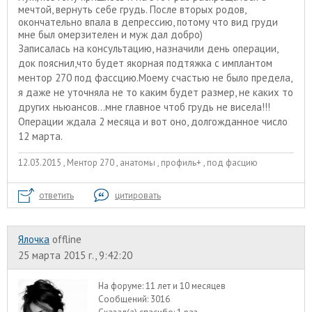
мечтой, вернуть себе грудь. После вторых родов,
окончательно впала в депрессию, потому что вид груди
мне был омерзителен и муж дал добро)
Записалась на консультацию, назначили день операции,
док пояснил,что будет якорная подтяжка с имплантом
ментор 270 под фассцию.Моему счастью не было предела,
я даже не уточняла не то каким будет размер, не каких то
других ньюансов...мне главное чтоб грудь не висела!!!
Операции ждала 2 месяца и вот оно, долгожданное число
12 марта.
12.03.2015 , Ментор 270 , анатомы , профиль+ , под фасцию
ответить
цитировать
Ялочка
offline
25 марта 2015 г., 9:42:20
На форуме:
11 лет и 10 месяцев
Сообщений:
3016