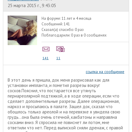
25 марта 2015 г., 9:43:05
На форуме:
11 лет и 4 месяца
Сообщений:
141
Сказал(а) спасибо:
0 раз
Поблагодарили:
0 раз в 0 сообщенях
141
11
ссылка на сообщение
В этот день я пришла, док меня разрисовал как для
установки импланта, и пометил разрезы вокруг
сосков.Пояснил, что постарается все утянуть
периареолярной подтяжкой, а в ходе операции, если что
сделает дополнительные разрезы. Далее операционная,
наркоз и просыпаюсь в палате. Зашел док, сказал что
обошлось только ареолой и на перевязке я увидела свою
грудь...она была очень отечной, какбатоны и направлна
сосками вниз. Я спросила не повиснет ли потом, мне
ответили что нет. Перед выпиской сняли дренаж, с правой