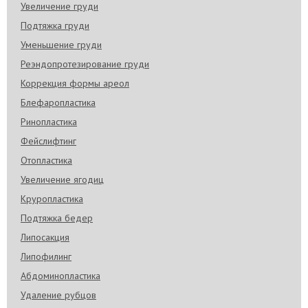
Увеличение груди
Подтяжка груди
Уменьшение груди
Реэндопротезирование груди
Коррекция формы ареол
Блефаропластика
Ринопластика
Фейслифтинг
Отопластика
Увеличение ягодиц
Круропластика
Подтяжка бедер
Липосакция
Липофилинг
Абдоминопластика
Удаление рубцов