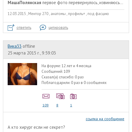
МашаПолянская
первое фото перевернулось, извиняюсь...
12.03.2015 , Ментор 270 , анатомы , профиль+ , под фасцию
ответить
цитировать
Вика33
offline
25 марта 2015 г., 9:59:03
На форуме:
12 лет и 4 месяца
Сообщений:
109
Сказал(а) спасибо:
0 раз
Поблагодарили:
0 раз в 0 сообщенях
109
8
1
ссылка на сообщение
А кто хирург если не секрет?