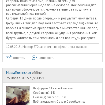
стороны была гематома, назначили гель для
рассасывания.Через неделю на осмотре, док пояснил, что
как грудь сформируется, можно ее еще раз подтянуть
вертикальной подтяжкой...
Сегодня 13 дней после операции и результат меня пугает.
Грудь висит так, что под ней застряет карандаш( какая то
плоская и гематома превратилась в множество шишек под
всей грудью, с другой стороны ощущения распирания..как
будто жидкость там скопилась и вот вот грудь разорвет.
12.03.2015 , Ментор 270 , анатомы , профиль+ , под фасцию
ответить
цитировать
МашаПолянская
offline
25 марта 2015 г., 9:44:21
На форуме:
11 лет и 4 месяца
Сообщений:
141
Сказал(а) спасибо:
0 раз
Поблагодарили:
0 раз в 0 сообщенях