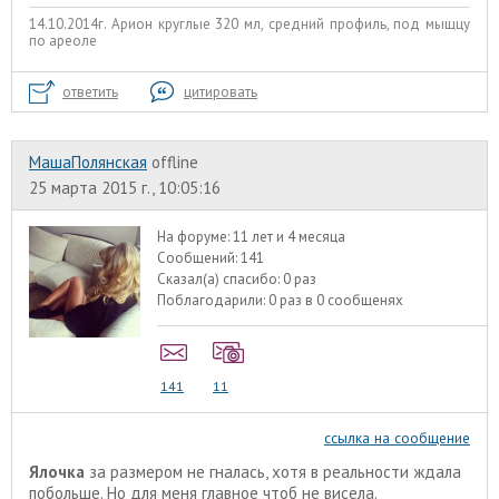
14.10.2014г. Арион круглые 320 мл, средний профиль, под мыщцу
по ареоле
ответить
цитировать
МашаПолянская
offline
25 марта 2015 г., 10:05:16
На форуме:
11 лет и 4 месяца
Сообщений:
141
Сказал(а) спасибо:
0 раз
Поблагодарили:
0 раз в 0 сообщенях
141
11
ссылка на сообщение
Ялочка
за размером не гналась, хотя в реальности ждала
побольше. Но для меня главное чтоб не висела.