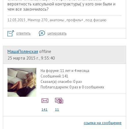
вероятность капсульной контрактуры( у кого они были и
чем все закончилось?
12.03.2015 , Ментор 270 , анатомы , профиль+ , под фасцию
ответить
цитировать
МашаПолянская
offline
25 марта 2015 г., 9:55:40
На форуме:
11 лет и 4 месяца
Сообщений:
141
Сказал(а) спасибо:
0 раз
Поблагодарили:
0 раз в 0 сообщенях
141
11
ссылка на сообщение