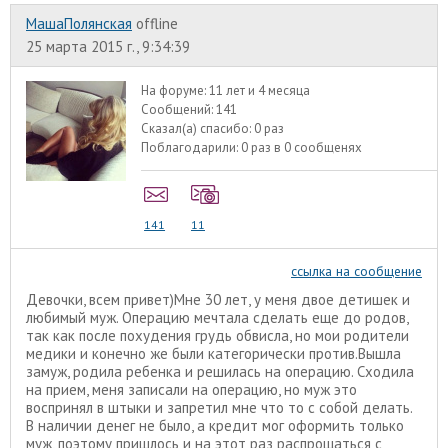
МашаПолянская
offline
25 марта 2015 г., 9:34:39
На форуме:
11 лет и 4 месяца
Сообщений:
141
Сказал(а) спасибо:
0 раз
Поблагодарили:
0 раз в 0 сообщенях
141
11
ссылка на сообщение
Девочки, всем привет)Мне 30 лет, у меня двое детишек и
любимый муж. Операцию мечтала сделать еще до родов,
так как после похудения грудь обвисла, но мои родители
медики и конечно же были категорически против.Вышла
замуж, родила ребенка и решилась на операцию. Сходила
на прием, меня записали на операцию, но муж это
воспринял в штыки и запретил мне что то с собой делать.
В наличии денег не было, а кредит мог оформить только
муж, поэтому пришлось и на этот раз распрощаться с