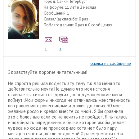
Город:
Санкт-Петербург
На форуме:
11 лет и 2 месяца
Сообщений:
1
Сказал(а) спасибо:
0 раз
Поблагодарили:
0 раз в 0 сообщенях
1
1
ссылка на сообщение
Здравствуйте дорогие читательницы!
Не спроста решила поднять эту тему т.к для меня это
действительно мечта.Не думаю что моя история
отличается сильно от других , но я думаю многие меня
поймут .Мои формы никогда не отличались женственность
по сравнении с ровесницами и дожив до своих 30 мое
желание росло и крепло вместе со мной . Я бы сравнила
это с болезнью если ее не лечить не пройдет. Я пыталась
и подбирать определенное белье которое якобы делает
чудеса но сюда не происходило.хотя нет было пару
месяцев счастья , после родов мой 0 размер мостит 3 и