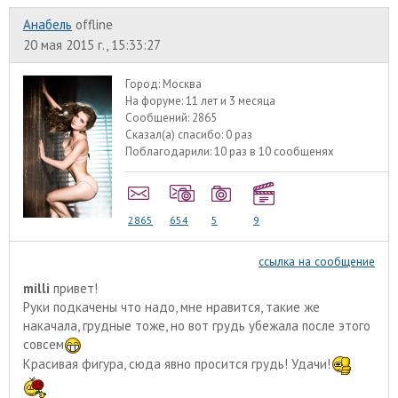
Анабель
offline
20 мая 2015 г., 15:33:27
Город:
Москва
На форуме:
11 лет и 3 месяца
Сообщений:
2865
Сказал(а) спасибо:
0 раз
Поблагодарили:
10 раз в 10 сообщенях
2865
654
5
9
ссылка на сообщение
milli
привет!
Руки подкачены что надо, мне нравится, такие же
накачала, грудные тоже, но вот грудь убежала после этого
совсем
Красивая фигура, сюда явно просится грудь! Удачи!