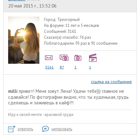
20 мая 2015 г., 13:52:06
Город:
Трехгорный
На форуме:
11 лет и 5 месяцев
Сообщений:
3161
Сказал(а) спасибо:
76 раз
Поблагодарили:
95 раз в 91 сообщении
3161
87
1
1
ссылка на сообщение
milli
привет! Меня зовут Лена! Удачи тебе))) главное не
сдавайся! По фотографии видно, что ты худенькая, грудь
сделаешь и заживешь в кайф!!!
Иду к своей мечте - красивой груди
ответить
цитировать