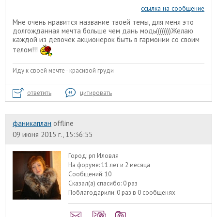
ссылка на сообщение
Мне очень нравится название твоей темы, для меня это
долгожданная мечта больше чем дань моды)))))))Желаю
каждой из девочек акционерок быть в гармонии со своим
телом!!!
Иду к своей мечте - красивой груди
ответить
цитировать
фаникаплан
offline
09 июня 2015 г., 15:36:55
Город:
рп Иловля
На форуме:
11 лет и 2 месяца
Сообщений:
10
Сказал(а) спасибо:
0 раз
Поблагодарили:
0 раз в 0 сообщенях