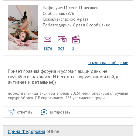
На форуме:
11 лет и 11 месяцев
Сообщений:
8876
Сказал(а) спасибо:
4 раза
Поблагодарили:
6 раз в 6 сообщенях
8876
303
2
ссылка на сообщение
Привет.правила форума и условия акции даны не
случайно.ознакомься.. И беседа с форуичанками пойдёт
активнее и детальнее))
победительница акции за апрель 2015! меня оперировал лучший
хирург Абовян Г.Р.евросиликон 255.увеличение груди.
ответить
цитировать
Ирина Федоровна
offline