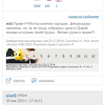
9300
196
2
ссылка на сообщение
milli
Привет!!!!Фотка конечно хорошая...фигурка,руки
накачены...но ты же грудь собралась делать?Давай
покажи исходник своей грудки...Желаю удачи в акции!!!!
Блефаропластика,верхних век29.12.2014г.Соколов.А.А. Моя мечта
сбылась 4.06.2015г.Подтяжка груди.Соколов.А.А.
ответить
цитировать
alyа45
offline
20 мая 2015 г., 17:16:11